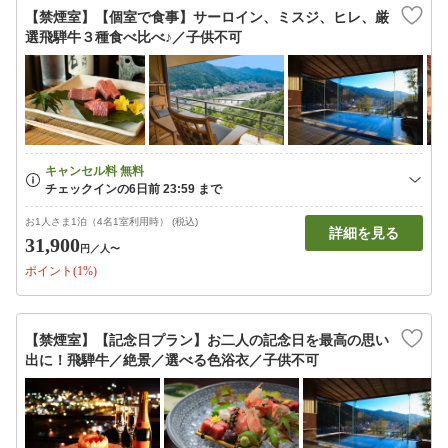
【禁煙室】【個室で食事】サーロイン、ミスジ、ヒレ、厳
選飛騨牛３種食べ比べ♪／子供不可
お1人さま1泊（4名1室利用時） (税込)
詳細を見る
31,900
円
／人〜
ポイント(1%)
【禁煙室】【記念日プラン】お二人の記念日を最高の思い
出に！飛騨牛／絶景／選べる色浴衣／子供不可