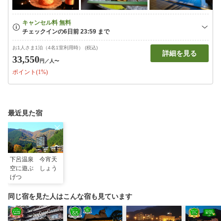
お1人さま1泊（4名1室利用時） (税込)
詳細を見る
33,550
円
／人〜
ポイント(1%)
最近見た宿
下呂温泉 今宵天
空に遊ぶ しょう
げつ
同じ宿を見た人はこんな宿も見ています