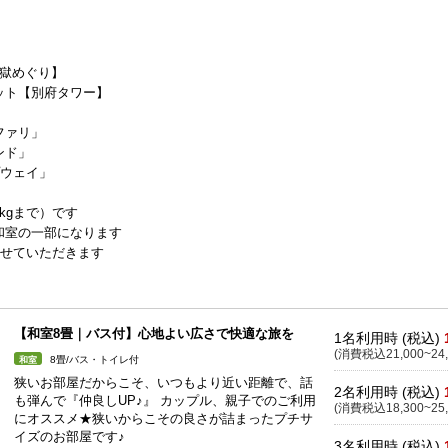
地獄めぐり】
ット【別府タワー】
ファリ」
ンド」
プウェイ」
kgまで）です
畳和室の一部になります
させていただきます
【和室8畳｜バス付】心地よい広さで快適な旅を
1名利用時 (税込)
(消費税込21,000~24,
8畳/バス・トイレ付
和室
狭いお部屋だからこそ、いつもより近い距離で、話
2名利用時 (税込)
も弾んで『仲良しUP♪』 カップル、親子でのご利用
(消費税込18,300~25,
にオススメ★狭いからこその良さが詰まったプチサ
イズのお部屋です♪
3名利用時 (税込)