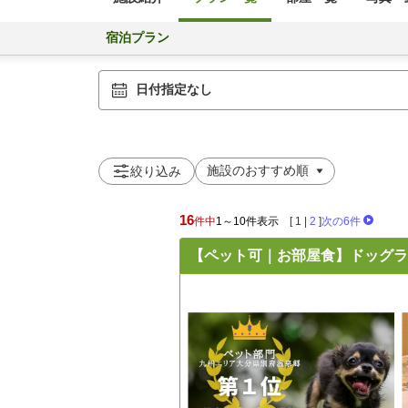
宿泊プラン
日付指定なし
絞り込み
16
件中
1～10件表示
[
1
|
2
]
次の6件
【ペット可｜お部屋食】ドッグラ