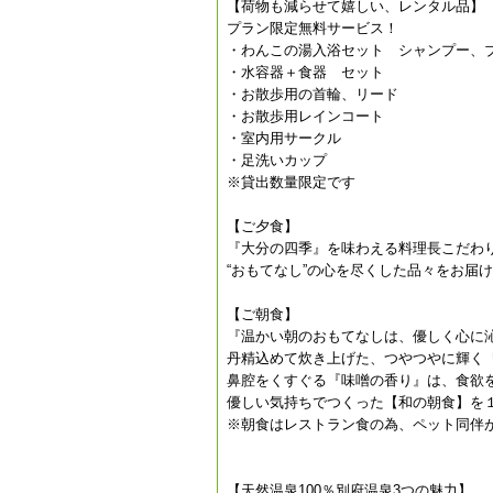
【荷物も減らせて嬉しい、レンタル品】
プラン限定無料サービス！
・わんこの湯入浴セット シャンプー、
・水容器＋食器 セット
・お散歩用の首輪、リード
・お散歩用レインコート
・室内用サークル
・足洗いカップ
※貸出数量限定です
【ご夕食】
『大分の四季』を味わえる料理長こだわり
“おもてなし”の心を尽くした品々をお届
【ご朝食】
『温かい朝のおもてなしは、優しく心に
丹精込めて炊き上げた、つやつやに輝く
鼻腔をくすぐる『味噌の香り』は、食欲
優しい気持ちでつくった【和の朝食】を
※朝食はレストラン食の為、ペット同伴
【天然温泉100％別府温泉3つの魅力】