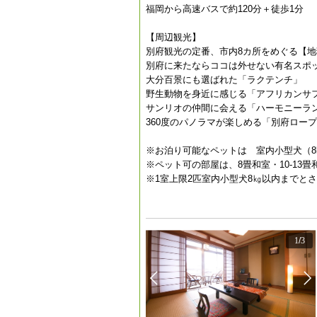
福岡から高速バスで約120分＋徒歩1分
【周辺観光】
別府観光の定番、市内8カ所をめぐる【
別府に来たならココは外せない有名スポ
大分百景にも選ばれた「ラクテンチ」
野生動物を身近に感じる「アフリカンサ
サンリオの仲間に会える「ハーモニーラ
360度のパノラマが楽しめる「別府ロー
※お泊り可能なペットは 室内小型犬（8
※ペット可の部屋は、8畳和室・10-13
※1室上限2匹室内小型犬8㎏以内までと
1
/
3