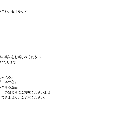
ブラシ、タオルなど
の美味をお楽しみください!
けいたします
沁み入る』
『日本の心』
をそそる逸品
１日の始まりにご賞味くださいませ！
ができません。ご了承ください。