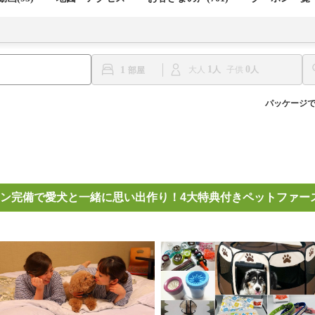
1
0
1
大人
子供
パッケージ
ン完備で愛犬と一緒に思い出作り！4大特典付きペットファー