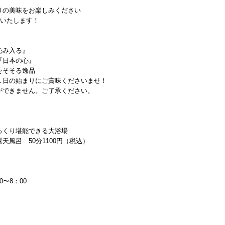
りの美味をお楽しみください
けいたします！
沁み入る』
『日本の心』
をそそる逸品
１日の始まりにご賞味くださいませ！
ができません。ご了承ください。
っくり堪能できる大浴場
風呂 50分1100円（税込）
0〜8：00