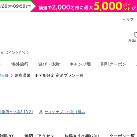
ヘルプ
お気
ー
海外旅行
遊び・体験
キャンプ場
割引クーポン
別府温泉 ホテル好楽 宿泊プラン一覧
温泉郷
県別府市北浜3-13-21
サステナブルな取り組み
画(93)
地図・アクセス
お客さまの声(
701
)
クーポン一覧