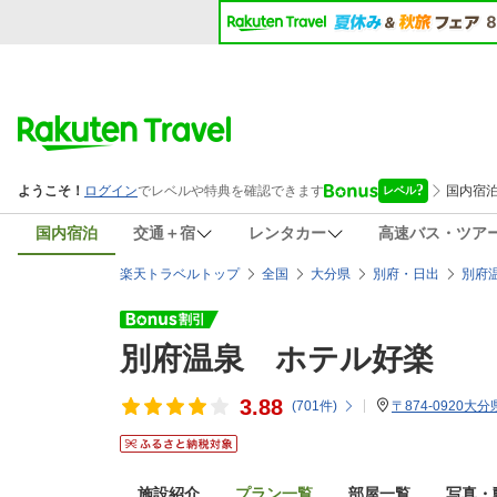
国内宿泊
交通＋宿
レンタカー
高速バス・ツア
楽天トラベルトップ
全国
大分県
別府・日出
別府
別府温泉 ホテル好楽
3.88
(
701
件)
〒874-0920大分
施設紹介
プラン一覧
部屋一覧
写真・動