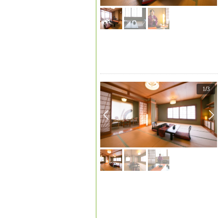
1
/
3