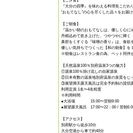
【ご夕食】
『大分の四季』を味わえる料理長こだわ
“おもてなし”の心を尽くした品々をお届
【ご朝食】
『温かい朝のおもてなしは、優しく心に
丹精込めて炊き上げた、つやつやに輝く
鼻腔をくすぐる『味噌の香り』は、食欲
優しい気持ちでつくった【和の朝食】を
※朝食はレストラン食の為、ペット同伴
【天然温泉100％別府温泉3つの魅力】
①源泉100％掛け流しの自家源泉
②日本有数の温泉地別府温泉の泉質をじ
③展望満天露天風呂は完全予約制の貸切露天
利用定員 1名〜4名程度
※利用時間
●大浴場 15:00〜翌朝9:00
●展望露天風呂 17:00〜22：00 / 翌朝6:0
【アクセス】
別府駅から徒歩10分
大分空港から車で約40分