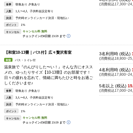
(消費税込17,300~24,
朝食あり 夕食あり
食事
1人〜4人 子供料金設定有り
人数
予約時オンラインカード決済・現地払い
決済
1%
ポイント
キャンセル
【和室10-13畳｜バス付】広々贅沢客室
3名利用時 (税込)
(消費税込18,800~25,
バス・トイレ付
和室
温泉旅で『のんびりした〜い！』そんな方にオスス
4名利用時 (税込)
メの、ゆったりサイズ【10-13畳】のお部屋です！
(消費税込17,800~24,
日々の疲れを忘れて、情緒に満ちたひと時をお過ご
しくださいませ♪
5名以上 (税込)
15
(消費税込17,000~24,
朝食あり 夕食あり
食事
3人〜6人 子供料金設定有り
人数
予約時オンラインカード決済・現地払い
決済
1%
ポイント
キャンセル