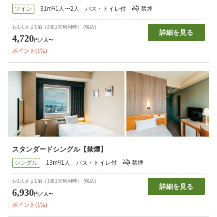
ツイン
31m²/1人〜2人
バス・トイレ付
禁煙
お1人さま1泊（2名1室利用時） (税込)
詳細を見る
4,720
円
／人〜
ポイント(1%)
スタンダードシングル【禁煙】
シングル
13m²/1人
バス・トイレ付
禁煙
お1人さま1泊（1名1室利用時） (税込)
詳細を見る
6,930
円
／人〜
ポイント(1%)