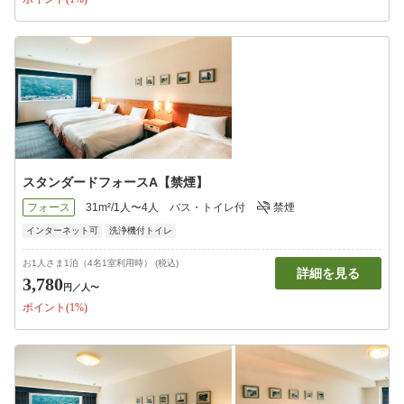
スタンダードフォースA【禁煙】
フォース
31m²/1人〜4人
バス・トイレ付
禁煙
インターネット可
洗浄機付トイレ
お1人さま1泊（4名1室利用時） (税込)
詳細を見る
3,780
円
／人〜
ポイント(1%)