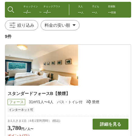
チェックイン
チェックアウト
大人
子ども
部屋数
--/--
--/--
--
--
--
〜
人
人
部屋
絞り込み
9件
スタンダードフォースB【禁煙】
フォース
31m²/1人〜4人
バス・トイレ付
禁煙
インターネット可
お1人さま1泊（4名1室利用時） (税込)
詳細を見る
3,780
円
／人〜
ポイント(1%)