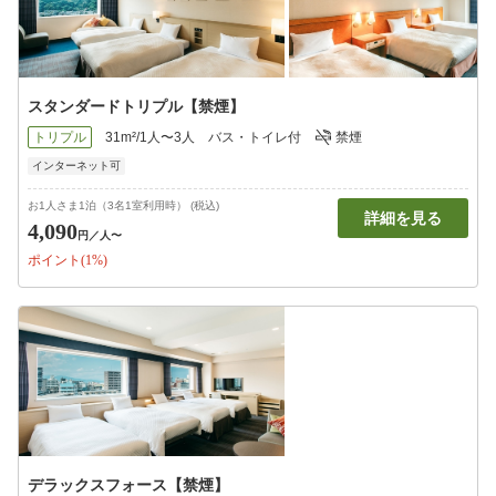
スタンダードトリプル【禁煙】
トリプル
31m²/1人〜3人
バス・トイレ付
禁煙
インターネット可
お1人さま1泊（3名1室利用時） (税込)
詳細を見る
4,090
円
／人〜
ポイント(1%)
デラックスフォース【禁煙】