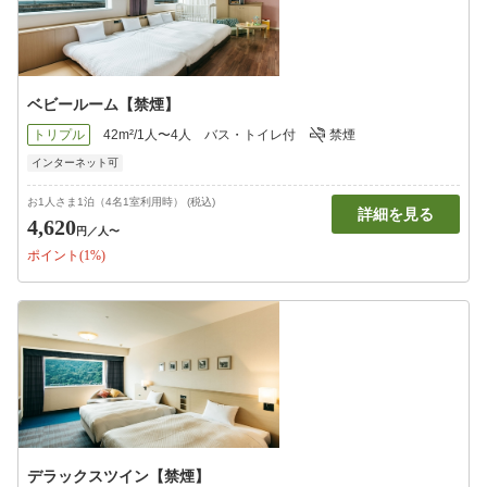
ベビールーム【禁煙】
トリプル
42m²/1人〜4人
バス・トイレ付
禁煙
インターネット可
お1人さま1泊（4名1室利用時） (税込)
詳細を見る
4,620
円
／人〜
ポイント(1%)
デラックスツイン【禁煙】