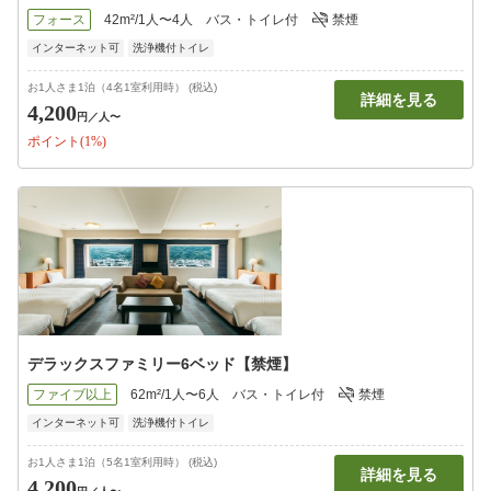
フォース
42m²/1人〜4人
バス・トイレ付
禁煙
インターネット可
洗浄機付トイレ
お1人さま1泊（4名1室利用時） (税込)
詳細を見る
4,200
円
／人〜
ポイント(1%)
デラックスファミリー6ベッド【禁煙】
ファイブ以上
62m²/1人〜6人
バス・トイレ付
禁煙
インターネット可
洗浄機付トイレ
お1人さま1泊（5名1室利用時） (税込)
詳細を見る
4,200