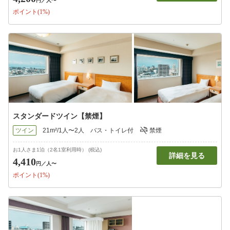
円
／人〜
ポイント(1%)
スタンダードツイン【禁煙】
ツイン
21m²/1人〜2人
バス・トイレ付
禁煙
お1人さま1泊（2名1室利用時） (税込)
詳細を見る
4,410
円
／人〜
ポイント(1%)