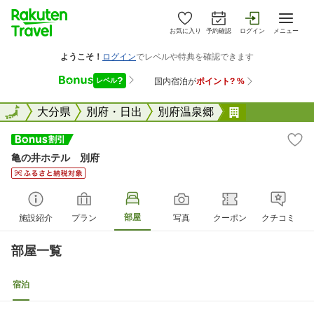
お気に入り
予約確認
ログイン
メニュー
全国
全国
大分県
別府・日出
別府温泉郷
亀の井ホテル
亀の井ホテル 別府
部屋
施設紹介
プラン
写真
クーポン
クチコミ
部屋一覧
宿泊