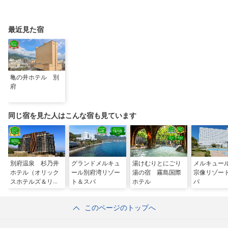
最近見た宿
亀の井ホテル 別
府
同じ宿を見た人はこんな宿も見ています
別府温泉 杉乃井
グランドメルキュ
湯けむりとにごり
メルキュー
ホテル（オリック
ール別府湾リゾー
湯の宿 霧島国際
宗像リゾー
スホテルズ＆リゾ
ト＆スパ
ホテル
パ
ーツ）
このページのトップへ