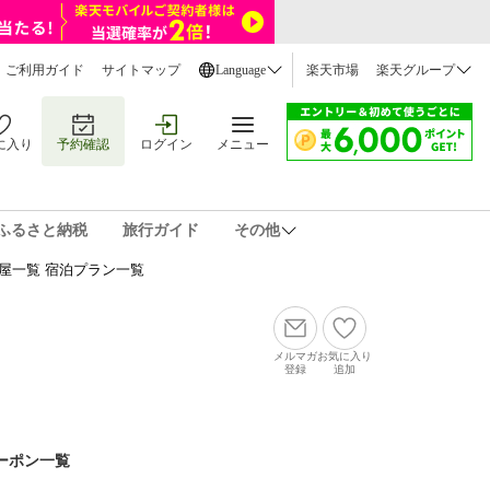
ご利用ガイド
サイトマップ
Language
楽天市場
楽天グループ
に入り
予約確認
ログイン
メニュー
ふるさと納税
旅行ガイド
その他
屋一覧 宿泊プラン一覧
メルマガ
お気に入り
登録
追加
ーポン一覧