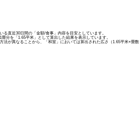
いる直近30日間の「金額/食事」内容を目安としています。
畳分を「1.65平米」として算出した結果を表示しています。
方法が異なることから、「和室」においては算出された広さ（1.65平米×畳数