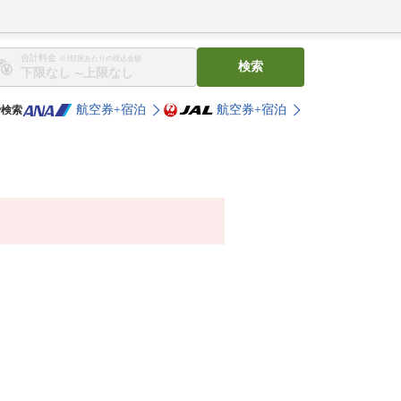
合計料金
※1部屋あたりの税込金額
検索
〜
航空券+宿泊
航空券+宿泊
で検索