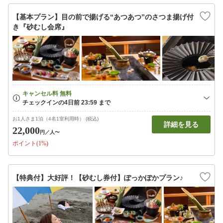
【基本プラン】目の前で揚げる“あつあつ”のさつま揚げ付
き『砂むし会席』
お1人さま1泊（4名1室利用時） (税込)
詳細を見る
22,000
円
／人〜
ポイント(1%)
【特典付】大好評！【砂むし券付】ぽっかぽかプラン♪