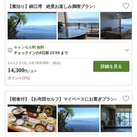
【素泊り】錦江湾 絶景お楽しみ満喫プラン♪
お1人さま1泊（2名1室利用時） (税込)
詳細を見る
14,300
円
／人〜
ポイント(1%)
【朝食付】【お布団セルフ】マイペースにお寛ぎプラン♪