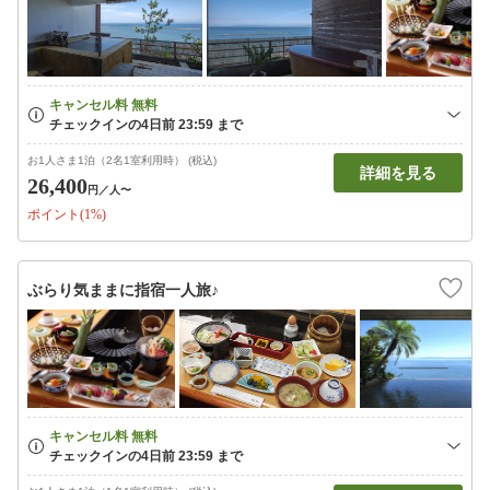
お1人さま1泊（2名1室利用時） (税込)
詳細を見る
26,400
円
／人〜
ポイント(1%)
ぶらり気ままに指宿一人旅♪