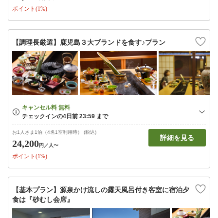
ポイント(1%)
【調理長厳選】鹿児島３大ブランドを食す♪プラン
お1人さま1泊（4名1室利用時） (税込)
詳細を見る
24,200
円
／人〜
ポイント(1%)
【基本プラン】源泉かけ流しの露天風呂付き客室に宿泊夕
食は『砂むし会席』