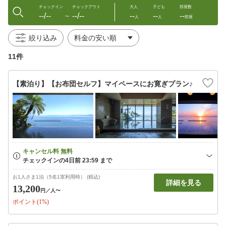
チェックイン
チェックアウト
大人
子ども
部屋数
--/--
--/--
--
--
--
〜
人
人
部屋
絞り込み
11件
【素泊り】【お布団セルフ】マイペースにお寛ぎプラン♪
お1人さま1泊（5名1室利用時） (税込)
詳細を見る
13,200
円
／人〜
ポイント(1%)