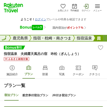
お気に入り
予約確認
ログイン
メニュー
全国
全国
鹿児島県
指宿・枕崎・南さつま
指宿温泉
指
指宿温泉 夫婦露天風呂の宿 吟松（ぎんしょう）
プラン
施設紹介
部屋
写真
クーポン
クチコミ
プラン一覧
宿泊プラン
航空券付宿泊プラン
JR付き宿泊プラン