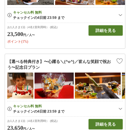
お1人さま1泊（4名1室利用時） (税込)
詳細を見る
23,500
円
／人〜
ポイント(1%)
【選べる特典付き】〜心躍る＼(^o^)／皆んな笑顔で祝お
う〜記念日プラン
お1人さま1泊（4名1室利用時） (税込)
詳細を見る
23,650
円
／人〜