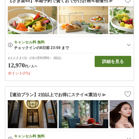
【さき楽45】早期予約で賢くおでかけ計画≪朝食付≫
お1人さま1泊（2名1室利用時） (税込)
詳細を見る
12,970
円
／人〜
ポイント(1%)
【連泊プラン】2泊以上でお得にステイ≪素泊り≫