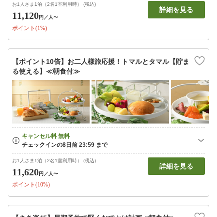
お1人さま1泊（2名1室利用時） (税込)
詳細を見る
11,120
円
／人〜
ポイント(1%)
【ポイント10倍】お二人様旅応援！トマルとタマル【貯ま
る使える】≪朝食付≫
お1人さま1泊（2名1室利用時） (税込)
詳細を見る
11,620
円
／人〜
ポイント(10%)