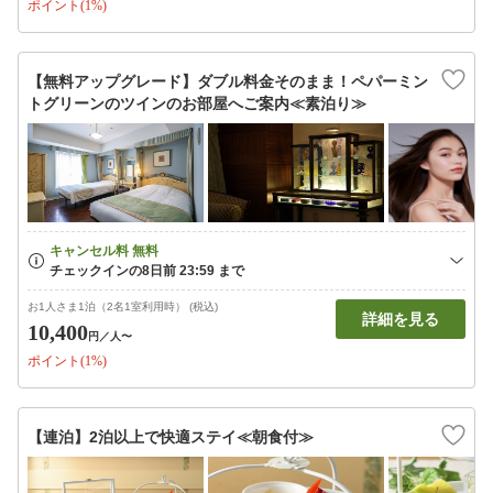
ポイント(1%)
【無料アップグレード】ダブル料金そのまま！ペパーミン
トグリーンのツインのお部屋へご案内≪素泊り≫
お1人さま1泊（2名1室利用時） (税込)
詳細を見る
10,400
円
／人〜
ポイント(1%)
【連泊】2泊以上で快適ステイ≪朝食付≫