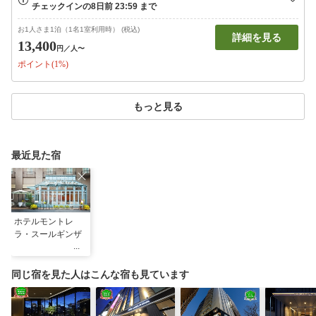
お1人さま1泊（1名1室利用時） (税込)
詳細を見る
13,400
円
／人〜
ポイント(1%)
もっと見る
最近見た宿
ホテルモントレ
ラ・スールギンザ
同じ宿を見た人はこんな宿も見ています