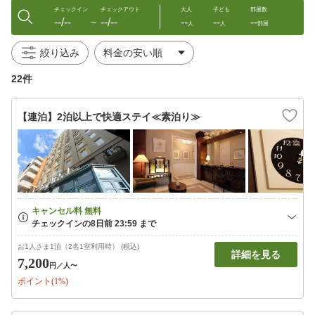
チェックイン
チェックアウト
大人
子ども
部屋数
--/--
--/--
--
--
--
〜
人
人
部屋
絞り込み
22件
【連泊】2泊以上で快適ステイ≪素泊り≫
お1人さま1泊（2名1室利用時） (税込)
詳細を見る
7,200
円
／人〜
ポイント(1%)