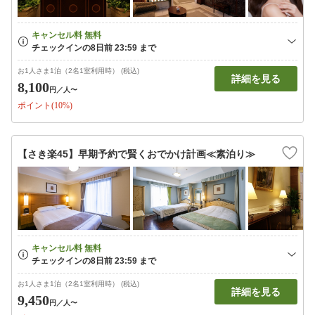
お1人さま1泊（2名1室利用時） (税込)
詳細を見る
8,100
円
／人〜
ポイント(10%)
【さき楽45】早期予約で賢くおでかけ計画≪素泊り≫
お1人さま1泊（2名1室利用時） (税込)
詳細を見る
9,450
円
／人〜