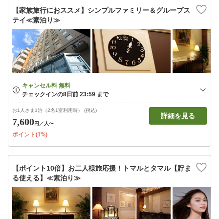
【家族旅行におススメ】シンプルファミリー＆グループス
テイ≪素泊り≫
お1人さま1泊（2名1室利用時） (税込)
詳細を見る
7,600
円
／人〜
ポイント(1%)
【ポイント10倍】お二人様旅応援！トマルとタマル【貯ま
る使える】≪素泊り≫