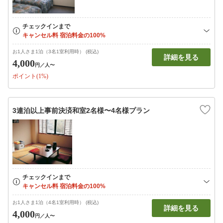
お1人さま1泊（3名1室利用時） (税込)
詳細を見る
4,000
円
／人〜
ポイント(1%)
3連泊以上事前決済和室2名様〜4名様プラン
お1人さま1泊（4名1室利用時） (税込)
詳細を見る
4,000
円
／人〜