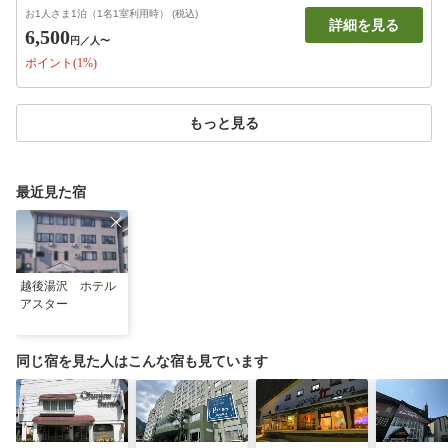
お1人さま1泊（1名1室利用時） (税込)
詳細を見る
6,500
円
／人〜
ポイント(1%)
もっと見る
最近見た宿
越後湯沢 ホテル
アスター
同じ宿を見た人はこんな宿も見ています