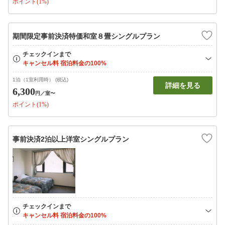
ポイント(1%)
期間限定事前決済特価和室８畳シングルプラン
1泊（1室利用時） (税込)
詳細を見る
6,300
円
／室〜
ポイント(1%)
事前決済2泊以上洋室シングルプラン