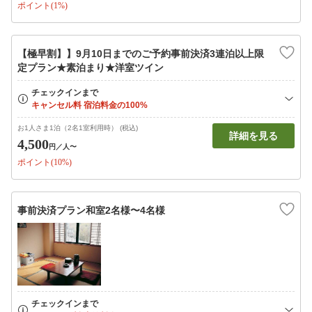
ポイント(1%)
【極早割】】9月10日までのご予約事前決済3連泊以上限
定プラン★素泊まり★洋室ツイン
お1人さま1泊（2名1室利用時） (税込)
詳細を見る
4,500
円
／人〜
ポイント(10%)
事前決済プラン和室2名様〜4名様