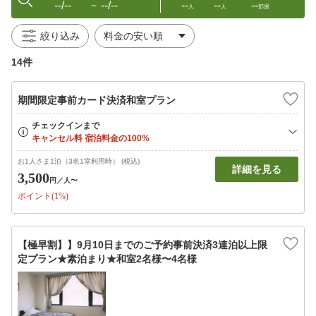
--/--
--/--
--
--
--
〜
人
人
部屋
絞り込み
14件
期間限定事前カード決済和室プラン
お1人さま1泊（3名1室利用時） (税込)
詳細を見る
3,500
円
／人〜
ポイント(1%)
【極早割】】9月10日までのご予約事前決済3連泊以上限
定プラン★素泊まり★和室2名様〜4名様