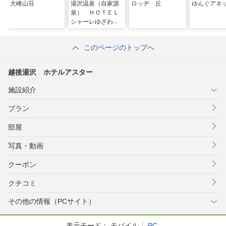
大峰山荘
湯沢温泉（自家源
ロッヂ 丘
ゆんぐアネ
泉） ＨＯＴＥＬ
シャーレゆざわ銀
水
このページのトップへ
越後湯沢 ホテルアスター
施設紹介
プラン
部屋
写真・動画
クーポン
クチコミ
その他の情報（PCサイト）
表示モード：
モバイル
PC