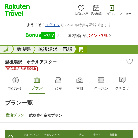
お気に入り
予約確認
ログイン
メニュー
全国
全国
新潟県
越後湯沢・苗場
越後湯沢 ホテルアス
越後湯沢 ホテルアスター
プラン
施設紹介
部屋
写真
クーポン
クチコミ
プラン一覧
宿泊プラン
航空券付宿泊プラン
チェックイン
チェックアウト
大人
子ども
部屋数