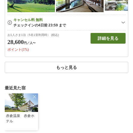
お1人さま1泊（5名1室利用時） (税込)
詳細を見る
28,600
円
／人〜
ポイント(1%)
もっと見る
最近見た宿
赤倉温泉 赤倉ホ
テル