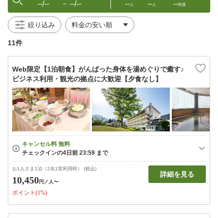
--/--
--/--
--
--
--
〜
人
人
部屋
絞り込み
11件
Web限定【1泊朝食】がんばった身体を湯めぐりで癒す♪
ビジネス利用・観光の拠点に大歓迎【夕食なし】
お1人さま1泊（2名1室利用時） (税込)
詳細を見る
10,450
円
／人〜
ポイント(1%)