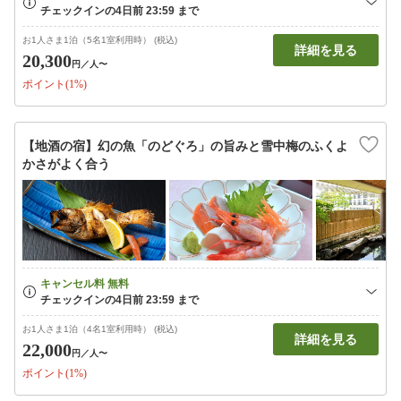
お1人さま1泊（5名1室利用時） (税込)
詳細を見る
20,300
円
／人〜
ポイント(1%)
【地酒の宿】幻の魚「のどぐろ」の旨みと雪中梅のふくよ
かさがよく合う
お1人さま1泊（4名1室利用時） (税込)
詳細を見る
22,000
円
／人〜
ポイント(1%)