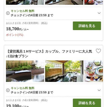
お1人さま1泊（5名1室利用時） (税込)
詳細を見る
18,700
円
／人〜
ポイント(1%)
【貸切風呂１Hサービス】カップル、ファミリーに大人気
♪1泊2食プラン
お1人さま1泊（5名1室利用時） (税込)
詳細を見る
19,100
円
／人〜