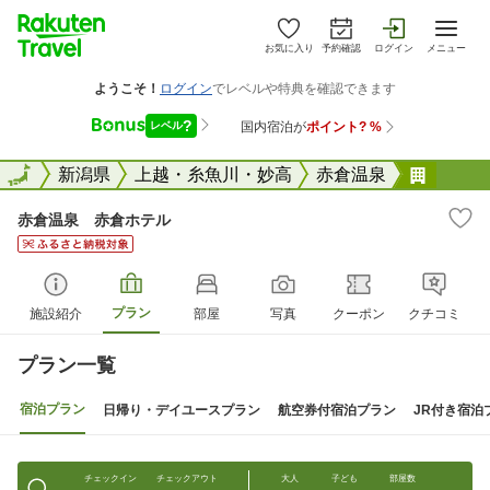
お気に入り
予約確認
ログイン
メニュー
全国
全国
新潟県
上越・糸魚川・妙高
赤倉温泉
赤倉温
赤倉温泉 赤倉ホテル
プラン
施設紹介
部屋
写真
クーポン
クチコミ
プラン一覧
宿泊プラン
日帰り・デイユースプラン
航空券付宿泊プラン
JR付き宿泊
チェックイン
チェックアウト
大人
子ども
部屋数