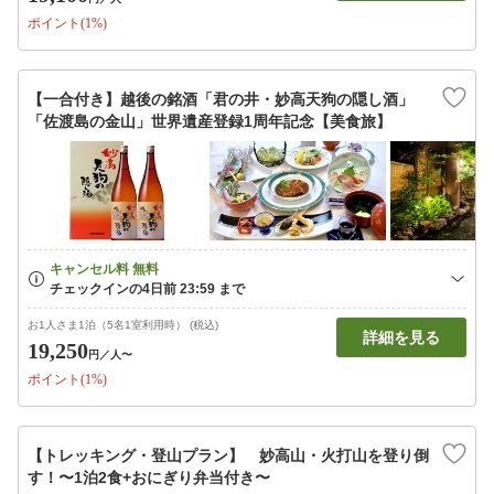
ポイント(1%)
【一合付き】越後の銘酒「君の井・妙高天狗の隠し酒」
「佐渡島の金山」世界遺産登録1周年記念【美食旅】
お1人さま1泊（5名1室利用時） (税込)
詳細を見る
19,250
円
／人〜
ポイント(1%)
【トレッキング・登山プラン】 妙高山・火打山を登り倒
す！〜1泊2食+おにぎり弁当付き〜