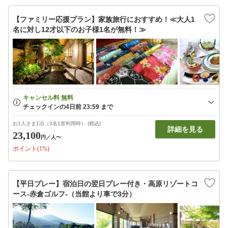
【ファミリー応援プラン】家族旅行におすすめ！≪大人1
名に対し12才以下のお子様1名が無料！≫
お1人さま1泊（3名1室利用時） (税込)
詳細を見る
23,100
円
／人〜
ポイント(1%)
【平日プレー】宿泊日の翌日プレー付き・高原リゾートコ
ース-赤倉ゴルフ-（当館より車で3分）