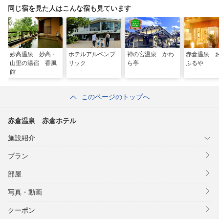
同じ宿を見た人はこんな宿も見ています
妙高温泉 妙高・
ホテルアルペンブ
神の宮温泉 かわ
赤倉温泉
山里の湯宿 香風
リック
ら亭
ふるや
館
このページのトップへ
赤倉温泉 赤倉ホテル
施設紹介
プラン
部屋
写真・動画
クーポン