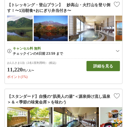
【トレッキング・登山プラン】 妙高山・火打山を登り倒
す！〜1泊朝食+おにぎり弁当付き〜
お1人さま1泊（2名1室利用時） (税込)
詳細を見る
11,220
円
／人〜
ポイント(1%)
【スタンダード】自慢の“肌美人の湯”＜源泉掛け流し温泉
＞＆＜季節の味覚会席＞を味わう