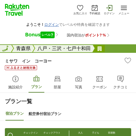
お気に入り
予約確認
ログイン
メニュー
全国
全国
青森県
八戸・三沢・七戸十和田
ミサワ イン
ミサワ イン コーヨー
プラン
施設紹介
部屋
写真
クーポン
クチコミ
プラン一覧
宿泊プラン
航空券付宿泊プラン
チェックイン
チェックアウト
大人
子ども
部屋数