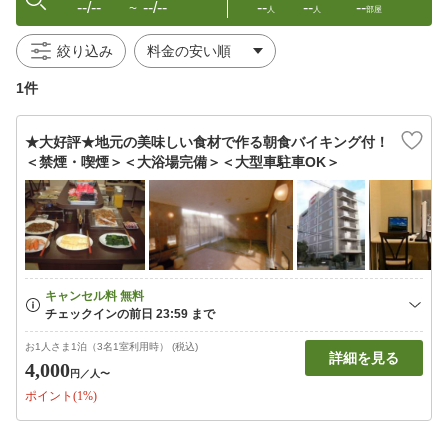
--/--
--/--
--
--
--
〜
人
人
部屋
絞り込み
1件
★大好評★地元の美味しい食材で作る朝食バイキング付！
＜禁煙・喫煙＞＜大浴場完備＞＜大型車駐車OK＞
お1人さま1泊（3名1室利用時） (税込)
詳細を見る
4,000
円
／人〜
ポイント(1%)