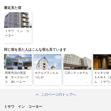
最近見た宿
ミサワ イン コ
ーヨー
同じ宿を見た人はこんな宿も見ています
阿寒丹頂の里温
ホテルグランヒル
三沢シティホテル
ＡＵＲＵＭ
泉 サークルハウ
つたや
ＳＡＷＡ（
ス 赤いベレー
ム ミサワ
このページのトップへ
ミサワ イン コーヨー