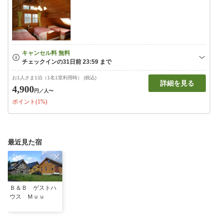
お1人さま1泊（1名1室利用時） (税込)
詳細を見る
4,900
円
／人〜
ポイント(1%)
最近見た宿
Ｂ＆Ｂ ゲストハ
ウス Ｍｕｕ