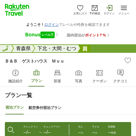
お気に入り
予約確認
ログイン
メニュー
全国
全国
青森県
下北・大間・むつ
Ｂ＆Ｂ ゲストハウ
Ｂ＆Ｂ ゲストハウス Ｍｕｕ
プラン
施設紹介
部屋
写真
クーポン
クチコミ
プラン一覧
宿泊プラン
航空券付宿泊プラン
チェックイン
チェックアウト
大人
子ども
部屋数
--/--
--/--
--
--
--
〜
人
人
部屋