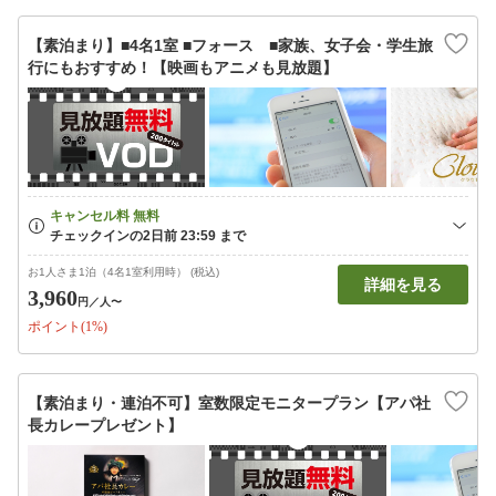
【素泊まり】■4名1室 ■フォース ■家族、女子会・学生旅
行にもおすすめ！【映画もアニメも見放題】
お1人さま1泊（4名1室利用時） (税込)
詳細を見る
3,960
円
／人〜
ポイント(1%)
【素泊まり・連泊不可】室数限定モニタープラン【アパ社
長カレープレゼント】