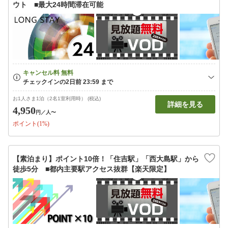
ウト ■最大24時間滞在可能
お1人さま1泊（2名1室利用時） (税込)
詳細を見る
4,950
円
／人〜
ポイント(1%)
【素泊まり】ポイント10倍！「住吉駅」「西大島駅」から
徒歩5分 ■都内主要駅アクセス抜群【楽天限定】