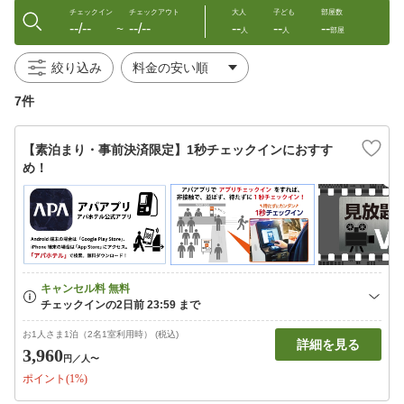
チェックイン
チェックアウト
大人
子ども
部屋数
--/--
--/--
--
--
--
〜
人
人
部屋
絞り込み
7件
【素泊まり・事前決済限定】1秒チェックインにおすす
め！
お1人さま1泊（2名1室利用時） (税込)
詳細を見る
3,960
円
／人〜
ポイント(1%)