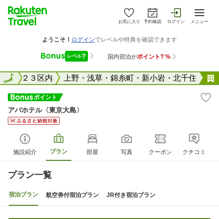
お気に入り
予約確認
ログイン
メニュー
東京２３区内
全国
上野・浅草・錦糸町・新小岩・北千住
アパホテル〈東京大島〉
プラン
施設紹介
部屋
写真
クーポン
クチコミ
プラン一覧
宿泊プラン
航空券付宿泊プラン
JR付き宿泊プラン