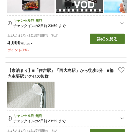
お1人さま1泊（2名1室利用時） (税込)
詳細を見る
4,000
円
／人〜
ポイント(1%)
【素泊まり】■「住吉駅」「西大島駅」から徒歩5分 ■都
内主要駅アクセス抜群
お1人さま1泊（2名1室利用時） (税込)