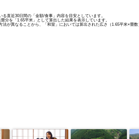
いる直近30日間の「金額/食事」内容を目安としています。
畳分を「1.65平米」として算出した結果を表示しています。
法が異なることから、「和室」においては算出された広さ（1.65平米×畳数