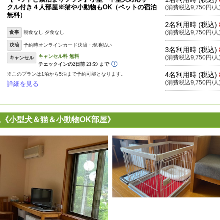
クル付き４人部屋※猫や小動物もOK（ペットの宿泊
(消費税込9,750円/人
無料）
2名利用時 (税込)
食事
朝食なし 夕食なし
(消費税込9,750円/人
決済
予約時オンラインカード決済・現地払い
3名利用時 (税込)
(消費税込9,750円/人
キャンセル
4名利用時 (税込)
※このプランは1泊から5泊まで予約可能となります。
(消費税込9,750円/人
詳細を見る
《小型犬＆猫＆小動物OK部屋》