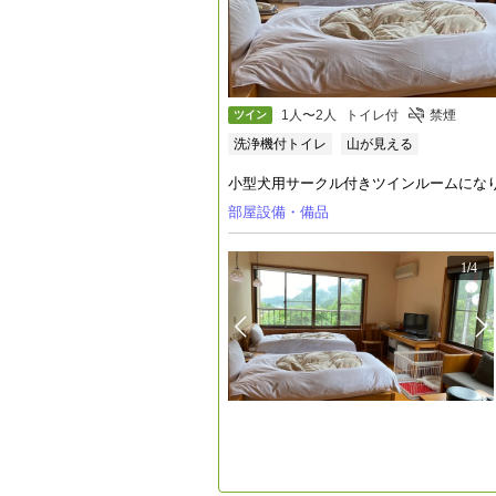
1人〜2人
トイレ付
禁煙
ツイン
洗浄機付トイレ
山が見える
小型犬用サークル付きツインルームにな
部屋設備・備品
1
/
4