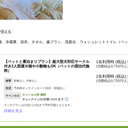
が見える
完備、冷蔵庫、浴衣、タオル、歯ブラシ、洗面台、ウォシュレットトイレ（ペ
【ペットと素泊まりプラン】超大型犬対応サークル
1名利用時 (税込)
付き2人部屋※猫や小動物もOK（ペットの宿泊代無
(消費税込9,750円/人
料）
2名利用時 (税込)
食事
朝食なし 夕食なし
(消費税込9,750円/人
決済
予約時オンラインカード決済・現地払い
キャンセル
※このプランは1泊から5泊まで予約可能となります。
詳細を見る