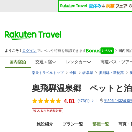
国内宿泊
交通＋宿
レンタカー
高速バス・ツア
楽天トラベルトップ
全国
岐阜県
奥飛騨・新穂高
奥飛騨温泉郷 ペットと
4.81
(
473
件)
〒506-1432
施設紹介
プラン一覧
部屋一覧
写真・動