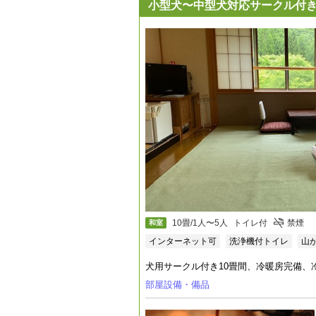
小型犬〜中型犬対応サークル付
10畳/1人〜5人
トイレ付
禁煙
和室
インターネット可
洗浄機付トイレ
山
犬用サークル付き10畳間、冷暖房完備
部屋設備・備品