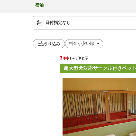
宿泊
日付指定なし
絞り込み
3
件中
1～3件表示
超大型犬対応サークル付きペット