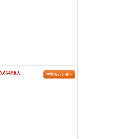
8,864円/人
空室カレンダー
)