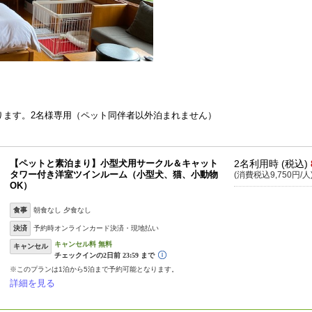
ります。2名様専用（ペット同伴者以外泊まれません）
【ペットと素泊まり】小型犬用サークル＆キャット
2名利用時 (税込)
タワー付き洋室ツインルーム（小型犬、猫、小動物
(消費税込9,750円/人
OK）
食事
朝食なし 夕食なし
決済
予約時オンラインカード決済・現地払い
キャンセル
※このプランは1泊から5泊まで予約可能となります。
詳細を見る