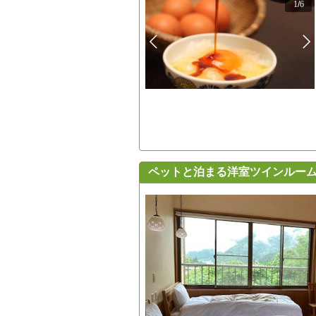
1
/
6
ペットと泊まる洋室ツインルーム