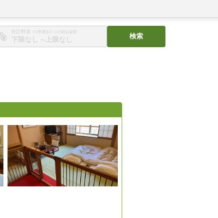
合計料金
※1部屋あたりの税込金額
検索
〜