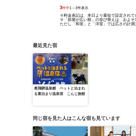
3
件中
1～3件表示
※料金表記は、本日より最短で設定されて
※「部屋が広い順」の並び替えは、およそ1
ただし「和室」と「洋室」では広さの計測方
最近見た宿
奥飛騨温泉郷 ペットと泊まれ
る素泊まり温泉宿 こんじ旅館
同じ宿を見た人はこんな宿も見ています