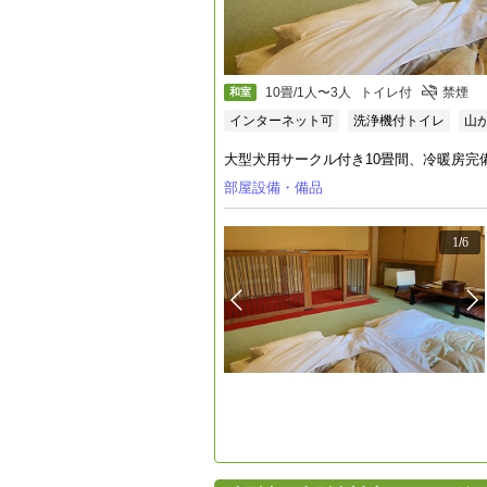
10畳/1人〜3人
トイレ付
禁煙
和室
インターネット可
洗浄機付トイレ
山
大型犬用サークル付き10畳間、冷暖房
部屋設備・備品
1
/
6