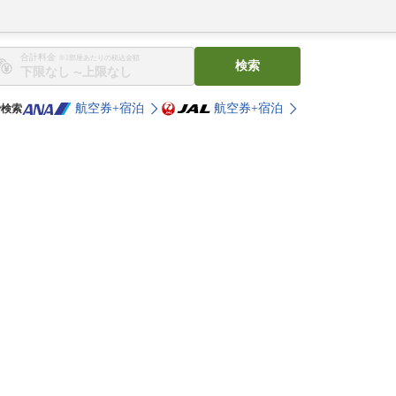
合計料金
※1部屋あたりの税込金額
検索
〜
航空券+宿泊
航空券+宿泊
で検索