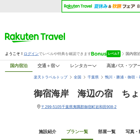
国内宿泊
交通＋宿
レンタカー
高速バス・ツア
楽天トラベルトップ
全国
千葉県
鴨川・勝浦・御宿・
御宿海岸 海辺の宿 ち
〒299-5105千葉県夷隅郡御宿町岩和田908-2
施設紹介
プラン一覧
部屋一覧
写真・動