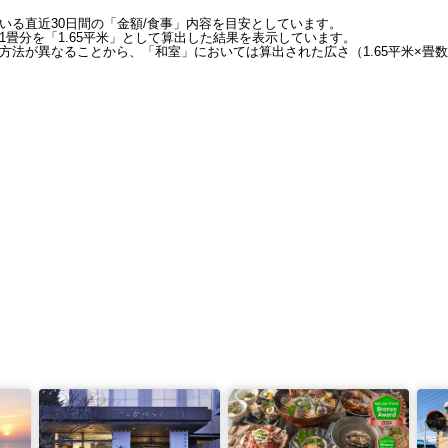
いる直近30日間の「金額/食事」内容を目安としています。
畳分を「1.65平米」として算出した結果を表示しています。
方法が異なることから、「和室」においては算出された広さ（1.65平米×畳数