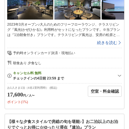
などをご用意した夜食処，茶寮「あわ路(20:30〜23:00(L/O22:30)」もご
ざいます。※ダイニングMAIWAIは、特別期間(GW・お盆・年末年始)は限
定メニューで営業の場合もございます。※21時以降のチェックイン時は、
ナイトフロント対応となり、予めお部屋にお布団を敷かせていただく事も
2023年3月オープン♪大人のためのフリーフローラウンジ、テラスリビン
ございます。※当館の客室は【全室禁煙】でのご用意となります。
グ『風光(かぜひかる)』利用料がセットになったプランです。※当プラン
は『1泊朝食付き』プランです。テラスリビング風光は、安房の松原と一
体になれるテラスの開放感と、リビングのような寛ぎ感が同居するエグゼ
続きを読む
クティブ空間。クラフトビールや千葉の地酒、ワイン、コーヒー、紅茶、
風光限定ベジブロススープなどを郷土のつまみと共に大人の空間をフリー
予約時オンラインカード決済・現地払い
フロースタイルで楽しめます。自由度の高いパブリックスペースで『旅館
で過ごす時間の新しい楽しさや幸福感を堪能いただきたい』そんな思いを
朝食あり 夕食なし
カタチにした、家ともお泊りの部屋とも違う、鴨川館のココロばかりを体
験下さい。◆◇プラン内容◆◇チェックイン時間前の14:00〜ご滞在中
は、テラスリビング風光をご自由にご利用いただけます。チェックイン手
続きもご希望で風光にて行わせていただき、ひき続き風光をご利用の方は
お好きなタイミングで客室へ行ける様、ご希望でお部屋案内を省略させて
お1人さま1泊（4名1室利用時） (税込)
空室・料金確認
いただきます。※営業時間14:00〜23:00（最終入場22：30）・5:00〜
17,600
円
／人〜
11:00※風光に入場いただけるカードキーをチェックイン時にお渡ししま
ポイント(1%)
す※詳しくは鴨川館HPの風光専用ページをご確認下さい。◇◆プランお
願い事項◆◇※テラスリビング風光は、お子様(中学生未満)はご利用いた
だけません。また、同グループ全員での利用購入を必要としているため、
同じグループで本プラン以外でのお子様を含むお連れ様のご予約は、ご遠
【様々な夕食スタイルで房総の旬を堪能♪】お二泊以上のお泊
慮いただいております。※当宿では不定期でダイニングMAIWAI，ラウン
りでぐっとお得に☆ゆったり滞在『連泊』プラン
ジ松林にて、夕刻にフリードリンクタイムを無料で実施する事もございま