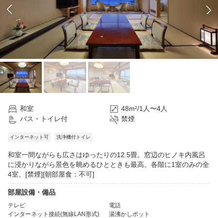
和室
48m²/1人〜4人
バス・トイレ付
禁煙
インターネット可
洗浄機付トイレ
和室一間ながらも広さはゆったりの12.5畳。窓辺のヒノキ内風呂
に浸かりながら景色を眺めるひとときも最高。各階に1室のみの全
4室。[禁煙][朝部屋食：不可]
部屋設備・備品
テレビ
電話
インターネット接続(無線LAN形式)
湯沸かしポット