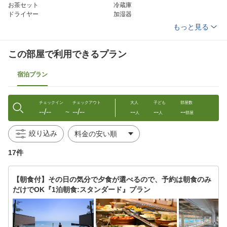
お茶セット
冷蔵庫
ドライヤー
加湿器
洗浄機付トイレ
ボディーソープ
もっと見る
シャンプー
リンス
ハミガキセット
カミソリ
シャワーキャップ
くし
この部屋で利用できるプラン
タオル
バスタオル
浴衣
スリッパ
宿泊プラン
金庫
チェックイン
チェックアウト
大人
子ども
部屋数
--/--
--/--
--
--
--
〜
人
人
部屋
絞り込み
17件
【朝食付】その日の気分で夕食が選べるので、予約は朝食のみ
だけでOK『1泊朝食:スタンダード』プラン