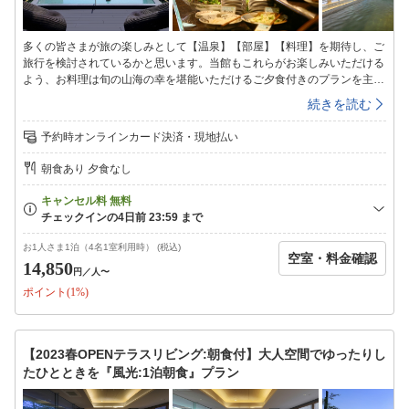
多くの皆さまが旅の楽しみとして【温泉】【部屋】【料理】を期待し、ご
旅行を検討されているかと思います。当館もこれらがお楽しみいただける
よう、お料理は旬の山海の幸を堪能いただけるご夕食付きのプランを主に
ご用意しております。しかしながら‥『苦手な食材やアレルギーがあり、
続きを読む
いつも食事の心配をして宿泊をしている』『仕事のあとに出発し遅い時間
のチェックイン。明日1日だけのお休みをたっぷり満喫したい』『2泊以上
予約時オンラインカード決済・現地払い
でゆっくりと。夕食は宿の和食会席他、地元の美味しいお店にも出かけて
鴨川の食を楽しみたい』など【食】に対する皆さまのご要望も様々かと思
朝食あり 夕食なし
います。その様なご要望にお応え出来るよう、新しい鴨川館でのご夕食は
その日の気分できままにご夕食が選べる「泊食分離」。『1泊朝食付きプ
ラン』のご予約もオススメです。【ご夕食】当プランは、宿泊料金にご夕
食は含まれておりません。館内の「板前ライブダイニングMAIWAI」で
は、厨房での様子が伺える臨場感のある空間で、事前予約無しでお食事が
お1人さま1泊（4名1室利用時） (税込)
空室・料金確認
お楽しみいただけます。その他、和食会席を楽しむ個室食事処や、お泊り
14,850
円
／人〜
のお部屋でのお部屋食など、オプションも承ります。※個室食・お部屋食
ポイント(1%)
は何れも前日までの予約制です。※個室食は席が満席時など、ご用意が出
来ない場合もございます。※部屋食は、お部屋タイプによりご用意の出来
ないお部屋がございます。また、市内の飲食店にお出かけなど、その日の
スケジュールに合わせ、お好みのスタイルで南房総の幸をお楽しみくださ
【2023春OPENテラスリビング:朝食付】大人空間でゆったりし
い。【ご朝食】ダイニングでの和洋ビュッフェ又はお部屋にて和食朝食膳
たひとときを『風光:1泊朝食』プラン
です。※お部屋へのご用意は、お部屋タイプ毎にご用意の可否・可能人数
制限(詳しくは各お部屋タイプ説明をご確認下さい)があり、当日17時まで
のお申込分までとなります。※館内には、名物ラーメンや地元のおつまみ