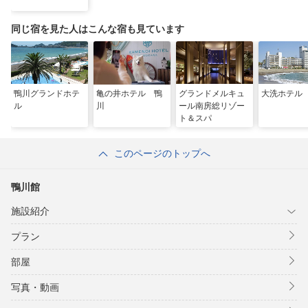
同じ宿を見た人はこんな宿も見ています
鴨川グランドホテ
亀の井ホテル 鴨
グランドメルキュ
大洗ホテル
ル
川
ール南房総リゾー
ト＆スパ
このページのトップへ
鴨川館
施設紹介
プラン
部屋
写真・動画