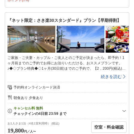
いませ。【ご夕食】宿泊料金にご夕食は含まれておりません。「その日の
気分で選ぶご夕食」館内の「板前ライブダイニングMAIWAI」では、厨房
での様子が伺える臨場感たっぷりの空間で、事前予約無しでお食事がお楽
しみいただけます。その他、和食会席を楽しむ個室食事処や、お泊りのお
『ネット限定：さき楽30スタンダード』プラン【早期得割】
部屋でのお部屋食などのオプションも承ります。※個室食・お部屋食は何
れも前日までの予約制です。※個室食は席が満席時など、ご用意が出来な
い場合もございます。※部屋食は、お部屋タイプによりご用意の出来ない
お部屋がございます。【ご朝食】ダイニングMAIWAIにて和洋ビュッフェ
又はお部屋にて和食朝食膳です。※お部屋朝食は、部屋タイプ毎に用意の
可否・可能人数制限(詳細は各部屋タイプ説明をご覧下さい)があり、当日
17時までのお申込分までとなります。※21時以降のチェックインはナイ
ご家族・ご夫妻・カップル・ご友人とのご予定が決まったら、即予約！1
トフロント対応となり、予めお部屋にお布団を敷かせていただく事もござ
ヶ月前までのご予約でお得にお泊りいただける、おススメプランです。
います。※当館の客室は全室禁煙です
♪◆◇プラン特典◆◇1ヶ月(30日前)までのご予約で、【2，200円(税込)
引】にてご宿泊[ネット予約限定]（カレンダーの表示料金が、割引後のご
続きを読む
料金です）※お得なプランですので、他の割引特典との併用はご遠慮いた
だいております。※土曜日・連休前日・特別期間(GW・お盆・年末年始)
予約時オンラインカード決済
は除外日となります。※本プランのお支払いは「事前カード決済のみ」と
なります。▼△お食事のご案内▽▲【ご夕食】房総の山海の幸がいっぱい
朝食あり 夕食あり
の和食会席を、個室料亭「よしだや」または茶寮「あわ路」にて。※5名
様以上の場合は、小宴会場(お料理内容も変更)になる場合があります。
【ご朝食】ダイニング「MAIWAI」にて和洋ビュッフェまたはお部屋にて
和食朝食膳です。※お部屋へのご用意は、お部屋タイプ毎にご用意の可
否・可能人数制限(詳しくは各お部屋タイプ説明をご確認下さい)があり、
お1人さま1泊（4名1室利用時） (税込)
空室・料金確認
当日17時までのお申込み分までとなります。〜鴨川館のおもてなし〜・泉
19,800
円
／人〜
質の異なる2種類の鴨川温泉大浴場で楽しめる自家源泉の海辺の温泉「潮