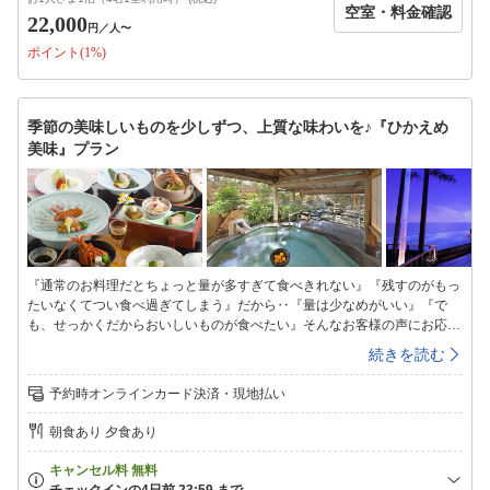
空室・料金確認
泉プールと半露天風呂付き客室で楽しめる鴨川の里より湯引きした温泉
22,000
円
／人〜
「なぎさの湯」・潮の香りを感じながら、安房の松原を眺める客室温泉半
ポイント(1%)
露天風呂付き客室他、最上階角部屋に新設の絶景オーシャンビューの特福
室、窓辺に掘り炬燵を施したスタンダード和洋室などゆったりとした間取
りの当館で、福ごこちのひとときをお過ごしください。・朝もゆったり
「11時チェックアウト」※チェックアウト後（引き続き館内にご滞在の場
季節の美味しいものを少しずつ、上質な味わいを♪『ひかえめ
合のみ）も、温泉大浴場のご利用をいただけます。※駐車場へお車をお預
美味』プラン
けになって、鴨川シーワールドへお出かけいただいても結構です。（徒歩
3分）※当館の客室は【全室禁煙】でのご用意となります。
『通常のお料理だとちょっと量が多すぎて食べきれない』『残すのがもっ
たいなくてつい食べ過ぎてしまう』だから‥『量は少なめがいい』『で
も、せっかくだからおいしいものが食べたい』そんなお客様の声にお応え
する【少量良質】特別お献立プランです！房総の旬の素材の持ち味を活か
続きを読む
した、繊細な味わいをお楽しみください。◇◇少量良質特別お献立の概要
◇◇品数は通常お献立より2〜3品程少なめにさせていただき、季節の山海
予約時オンラインカード決済・現地払い
の幸などを用いたお献立です。(食材・お献立は季節により変わりますの
で、詳しくはお問合せ下さいませ)▼△お食事のご案内▽▲【ご夕食】個
朝食あり 夕食あり
室料亭「よしだや」または茶寮「あわ路」にて、房総の山海の幸がいっぱ
いの『少量良質特別』和食会席です。※同グループで同じお料理にてお願
いしており、通常献立お料理などとの同提供はお断りしております。※幼