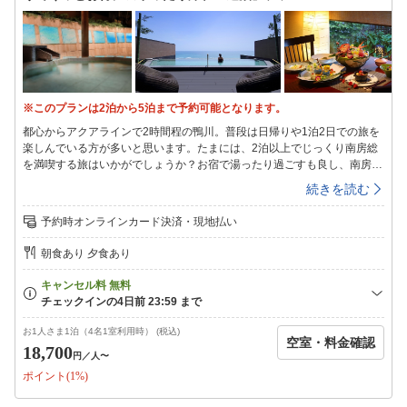
す。【ご夕食】ご宿泊料金にご夕食は含まれておりません。【ご朝食】ダ
イニングにて和洋ビュッフェまたはお部屋にて和食朝食膳です。※お部屋
へのご用意は、お部屋タイプ毎にご用意の可否・可能人数制限(詳しくは
各お部屋タイプ説明をご確認下さい)があり、当日17時までのお申込み分
までとなります。※21時以降のチェックインは、ナイトフロント対応とな
り、予め客室にお布団を敷かせていただく事もございます。※当館の客室
※このプランは2泊から5泊まで予約可能となります。
は【全室禁煙】でのご用意となります。
都心からアクアラインで2時間程の鴨川。普段は日帰りや1泊2日での旅を
楽しんでいる方が多いと思います。たまには、2泊以上でじっくり南房総
を満喫する旅はいかがでしょうか？お宿で湯ったり過ごすも良し、南房総
の観光フォトスポットを巡るも良し。本プランは、そんな南房総旅をご満
続きを読む
喫いただける『ぐっとお得な滞在プラン』です。◆プラン特典◆二泊以上
のご宿泊で、お一人様ご一泊につき【3，300円(税込)引】(休前日を除く)
予約時オンラインカード決済・現地払い
（カレンダー表示料金が割引後のご料金です）例）大人2名1室で(日曜・
祝日・平日)2泊ご利用(税込)26，400円×2名×2泊＝[105，600円]⇒23，
朝食あり 夕食あり
100円×2名×2泊＝[92，400円]◇夕食スタイル変更の提案◇本プランのご
夕食は『個室での和食会席』のご用意です。お二泊以上でもご堪能いただ
ける様、『素材や調理方法を変えたお献立にてご用意』しておりますが、
下記ご夕食スタイルへ変更も可能です。変更のご要望は「電話・メール」
にて事前にご連絡下さいませ。※ご夕食無しに変更※「板前ライブダイニ
お1人さま1泊（4名1室利用時） (税込)
空室・料金確認
ングMAIWAI」にてお好みの夕食を選んでお召し上がりの方や、市内のお
18,700
円
／人〜
店にお出かけなどしてのお食事も楽しんでみたい方は、夕食無しの『1泊
ポイント(1%)
朝食』プランへの変更を承ります。(特別期は除外日とし、ご宿泊料金は
「【朝食付】その日の気分できままにご夕食が選べるので、予約は朝食の