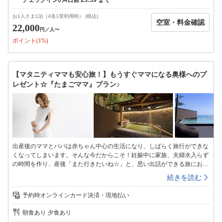
児を含め、5名様以上の場合は小宴会場（お料理内容も変更）になる場合
があります。【ご朝食】ダイニング「MAIWAI」にて和洋ビュッフェまた
お1人さま1泊（4名1室利用時） (税込)
空室・料金確認
はお部屋にて和食朝食膳です。※お部屋へのご用意は、お部屋タイプ毎に
22,000
円
／人〜
ご用意の可否・可能人数制限(詳しくは各お部屋タイプ説明をご確認下さ
ポイント(1%)
い)があり、当日17時までのお申込み分までとなります。〜鴨川館のおも
てなし〜・泉質の異なる2種類の鴨川温泉大浴場で楽しめる自家源泉の海
辺の温泉「潮騒の湯」屋上温泉ぷーろで楽しめる鴨川の里より湯引きした
温泉「なぎさの湯」・朝もゆったり「11時チェックアウト」※チェックア
【マタニティママも安心旅！】もうすぐママになる奥様へのプ
ウト後（引き続き館内にご滞在の場合のみ）も、温泉大浴場のご利用をい
レゼント☆『たまごママ』プラン♪
ただけます。※駐車場へお車をお預けになって、鴨川シーワールドへお出
かけいただいても結構です。（徒歩3分）※当館の客室は【全室禁煙】で
のご用意となります。
出産後のママとパパは赤ちゃん中心の生活になり、しばらく旅行ができな
くなってしまいます。そんな今だからこそ！妊娠中に家族、夫婦水入らず
の時間を作り、産後「また行きたいね☆」と、思い出話ができる旅にお出
かけしませんか？本プランはマタニティママが安心してゆっくりご宿泊い
続きを読む
ただける嬉しい特典をご用意した『たまごママ』専用プランです。◆◇プ
ランの特典◆◇1.妊婦さんのご宿泊応援グッズをご用意♪☆臭いに敏感な
予約時オンラインカード決済・現地払い
妊婦さんに！お部屋には『空気清浄機』をご用意。☆足元から体を温め
て！お部屋では『足袋』をご利用ください。☆お食事中も冷えは大敵！お
朝食あり 夕食あり
食事処に『ひざ掛け』をご用意。☆寝る時もユッタリ！『パジャマタイプ