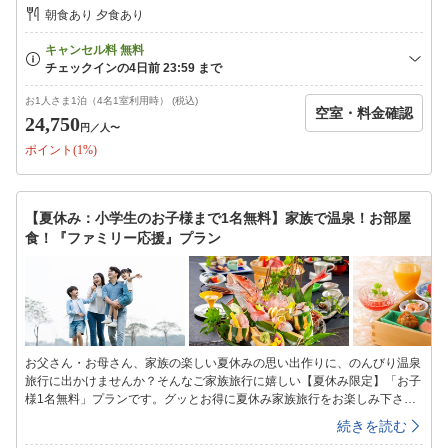
を楽しむフリーフロースタイル。自由度の高いパブリックスペースで鴨川
朝食あり 夕食あり
館のココロばかりを体験下さい。◆◇プラン内容◆◇チェックイン時間前
の14:00〜ご滞在中は、テラスリビング風光をご自由にご利用いただけま
す。チェックインお手続きもご希望で風光にて行ない、引き続きご利用の
方へはお好きなタイミングでお部屋に行ける様、ご希望でお部屋案内を省
略させていただきます。※営業時間14:00〜23:00（最終入場22：30）・
お1人さま1泊（4名1室利用時） (税込)
空室・料金確認
5:00〜11：00※テラスリビング風光に入場いただけるカードキーをチェ
24,750
円
／人〜
ックイン時にお渡しします※詳しくは鴨川館HPの風光専用ページをご確
ポイント(1%)
認下さい。◇◆プランお願い事項◆◇※テラスリビング風光は、お子様
(中学生未満)はご利用いただけません。また、同グループ全員での利用購
入を必要としているため、同じグループで本プラン以外でのお子様を含む
お連れ様のご予約はご遠慮いただいております。ご了承下さいませ。※当
【夏休み：小学生のお子様まで1名無料】家族で温泉！お部屋
宿では不定期で板前ライブダイニングMAIWAI，ラウンジ松林にて、夕刻
食！『ファミリー応援』プラン
にフリードリンクタイムを無料で実施する事もございます。▼△お食事の
ご案内▽▲【ご夕食】房総の山海の幸がいっぱいの和食会席を、個室食事
処にて（5名様以上は、小宴会場(料理内容も変更)になる場合がありま
す）【ご朝食】ダイニングMAIWAIにて和洋ビュッフェまたはお部屋にて
和食朝食膳です。※お部屋へのご用意は、お部屋タイプ毎にご用意の可
否・可能人数制限(詳しくは各お部屋タイプ説明をご確認下さい)があり、
当日17時までのお申込み分までとなります。※当館の客室は【全室禁煙】
お父さん・お母さん、家族の楽しい夏休みの思い出作りに、のんびり温泉
でのご用意となります。
旅行に出かけませんか？そんなご家族旅行に嬉しい【夏休み限定】「お子
様1名無料」プランです。グッとお得に夏休み家族旅行をお楽しみ下さい
ませ♪◆◇プラン特典◆◇1.お子様(3歳〜小学生)1名様【無料】にてご宿
続きを読む
泊！※無料特典のお子様は、ご夕食「お子様ランチ」とお休みのお布団を