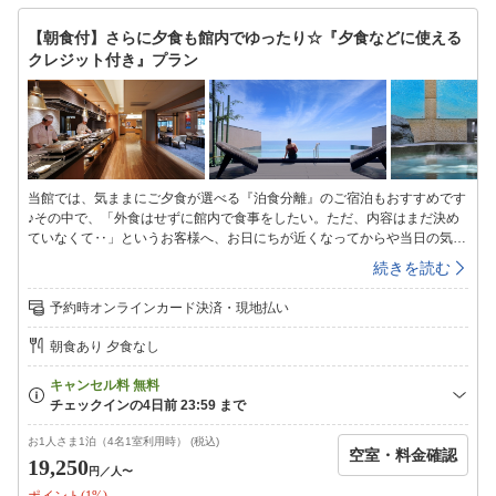
みでOK！『1泊朝食(夕食オプション)』プラン」をご確認下さいませ)※場
所をお部屋に変えてご用意※存分に和食を堪能したいが、ちょっと気分を
【朝食付】さらに夕食も館内でゆったり☆『夕食などに使える
変えて違った場所でのお食事をご希望の方は『お部屋食』への変更(有料:
クレジット付き』プラン
大人3，300円(税込)/人など。炬燵サロン付和洋室・角部屋和洋室・露天
風呂付和室・和室12.5畳のみ可)を承っております。【ご夕食】房総の山
海の幸がいっぱいの和食会席を、個室料亭よしだや又は茶寮あわ路にて
（5名様以上の場合は、小宴会場(お料理内容も変更)になる場合がありま
す）【ご朝食】ダイニングMAIWAIにて和洋バイキング又はお部屋にて和
食膳です。※お部屋へのご用意は、お部屋タイプ毎にご用意の可否・可能
人数制限(詳細は各お部屋タイプ説明をご覧下さい)があり、当日17時まで
当館では、気ままにご夕食が選べる『泊食分離』のご宿泊もおすすめです
のお申込分までとなります。※当館の客室は全室禁煙です
♪その中で、「外食はせずに館内で食事をしたい。ただ、内容はまだ決め
ていなくて‥」というお客様へ、お日にちが近くなってからや当日の気分
でご夕食を決めたい方にお勧めの『少しお得な夕食などに使えるクレジッ
続きを読む
ト付き』プランをご用意いたしました。◆◇プラン特典◆◇ご夕食など館
内でご利用いただける、大人お一人様5，000円分のクレジット付き♪※小
予約時オンラインカード決済・現地払い
人A(小学4〜6年)のお子様は3，500円分、小人B(小学1〜3年)のお子様は
2，500円分のクレジット付きとなり、幼児のお子様にはクレジットは含
朝食あり 夕食なし
まれません。ご利用いただける内容一例は下記をご覧下さい。(ご利用額
よりクレジット分を差し引かせていただきます）◆ライブダイニング
MAIWAIフリーオーダー制(営業時間:17:30〜21:00(L/O20:30)※特別期
(GW・お盆・年末年始)は限定メニュー営業となります。◆茶寮「あわ
路」名物ラーメンや地元のおつまみなどをご用意した夜食処(営業時間
お1人さま1泊（4名1室利用時） (税込)
空室・料金確認
20:30〜23:00(L/O22:30)◆エステサロン「Juniper」◆売店「うれしな」
19,250
円
／人〜
※一部ご利用いただけない商品がございます。売店スタッフへご確認下さ
ポイント(1%)