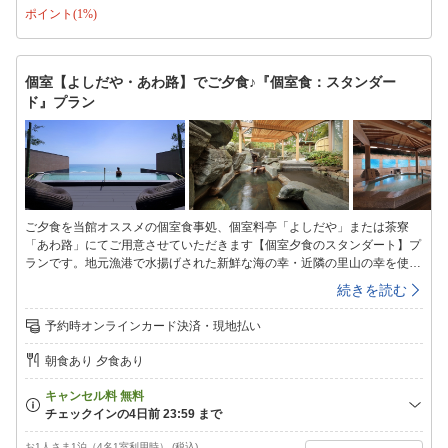
ポイント(1%)
騒の湯」屋上温泉プールで楽しめる鴨川の里より湯引きした温泉「なぎさ
の湯」・朝もゆったり「11時チェックアウト」※チェックアウト後（引き
続き館内にご滞在の場合のみ）も、温泉大浴場のご利用をいただけます。
※駐車場へお車をお預けになって、鴨川シーワールドへお出かけいただい
個室【よしだや・あわ路】でご夕食♪『個室食：スタンダー
ても結構です。（徒歩3分）※当館の客室は【全室禁煙】でのご用意とな
ド』プラン
ります。
ご夕食を当館オススメの個室食事処、個室料亭「よしだや」または茶寮
「あわ路」にてご用意させていただきます【個室夕食のスタンダート】プ
ランです。地元漁港で水揚げされた新鮮な海の幸・近隣の里山の幸を使っ
た旬の食材を使った、味はもちろん見た目にも季節感を感じていただける
続きを読む
お料理を、個室食事処にて周囲に気兼ねなくゆっくりとお楽しみ下さい。
▼△お食事のご案内▽▲【ご夕食】房総の山海の幸がいっぱいの和食会席
予約時オンラインカード決済・現地払い
を、個室料亭「よしだや」または茶寮「あわ路」にて。※5名様以上の場
合は、小宴会場（お料理内容も変更）になる場合があります【ご朝食】ダ
朝食あり 夕食あり
イニング「MAIWAI」にて和洋ビュッフェまたはお部屋にて和食朝食膳で
す。※お部屋へのご用意は、お部屋タイプ毎にご用意の可否・可能人数制
限(詳しくは各お部屋タイプ説明をご確認下さい)があり、当日17時までの
お申込み分までとなります。〜鴨川館のおもてなし〜・泉質の異なる2種
類の鴨川温泉大浴場で楽しめる自家源泉の海辺の温泉「潮騒の湯」屋上温
お1人さま1泊（4名1室利用時） (税込)