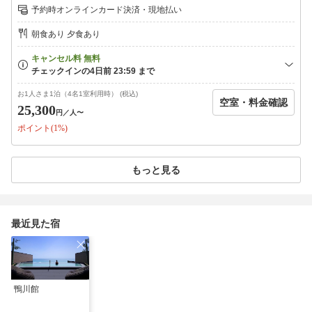
ご用意させていただき、お子様二人目からは通常ご料金です。※当館は
予約時オンラインカード決済・現地払い
【0歳〜2歳】のお子様は、元々無料にてお泊りいただけますので、
『BABY温泉プラン』をおすすめしております。2.ご夕食は季節の旬の食
朝食あり 夕食あり
材を用いた和食会席を『お部屋食』にて！※料金例(税込)大人2名様・小
学4年生・小学1年生のご家族、平日・檜内風呂付き和室にご宿泊[通常]大
人（29，700円×2名様）+小人A:70％（20，790円）+小人B:50％（14，
850円）=95，040円[本プラン利用時]小人Aのお子様が無料（ご夕食はお
子様ランチに変更）→74，250円＜20，790円お得＞●○ご予約入力時注意
お1人さま1泊（4名1室利用時） (税込)
空室・料金確認
事項●○無料特典となるお子様分人数は、【ご予約人数含めず】メッセージ
25,300
円
／人〜
欄にて年齢をお教え下さい。ご人数入力されますと、無料特典となりませ
ポイント(1%)
んので、ご了承下さいませ。例)大人2名、小学生2名でご予約の場合⇒大
人2名、小学生1名でご予約お願いします。▼△お食事のご案内▽▲【ご夕
食】お部屋食はサービスの都合より、1グループ最大4名様まで、5名様以
上は小宴会場(お料理内容も変更)でのご用意となります。また、遅いご到
もっと見る
着時(19時30分以降)も別会場でのご用意となります。【ご朝食】ダイニン
グ「MAIWAI」にて和洋ビュッフェまたはお部屋にて和食朝食膳です。※
お部屋へのご用意は、お部屋タイプ毎にご用意の可否・可能人数制限(詳
しくは各お部屋タイプ説明をご確認下さい)があり、当日17時までのお申
最近見た宿
込み分までとなります。
鴨川館