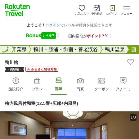
お気に入り
予約確認
ログイン
メニュー
全国
全国
千葉県
鴨川・勝浦・御宿・養老渓谷
鴨川温泉
鴨川館
部屋
施設紹介
プラン
写真
クーポン
クチコミ
檜内風呂付和室(12.5畳+広縁+内風呂)
1/3