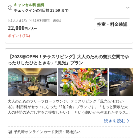
のお部屋着』でお休みください。2.ウェルカムドリンクは『ソフトドリン
ク』☆ウェルカムドリンクは、『ノンカフェイン(ソフトドリンク)』にて
など。3.貸切風呂45分1回サービス4.出産後6カ月以内に再度ご宿泊のお客
様へは、お子様のお食い初め御膳プレゼント。※貸切風呂のご利用時間
お1人さま1泊（4名1室利用時） (税込)
空室・料金確認
は、当日チェックイン時にお伺いさせていただきます。(お時間に限りが
22,000
円
／人〜
ございますので、ご予約状況によってご利用いただけない場合もございま
ポイント(1%)
す。)※妊婦さんにも安心のマタニティエステもございます(要、事前ご予
約)◆健康管理にはくれぐれもご配慮いただき、無理のないスケジュー
ル、交通手段でお越しくださいませ。◆当館の温泉は妊娠中の方にもご利
用いただいております。◆妊娠中によるお食事内容変更をご希望(お刺身
【2023春OPEN！テラスリビング】大人のための贅沢空間でゆ
などの生物を食されていない等)がございましたら、前日までにご連絡下
ったりしたひとときを♪『風光』プラン
さいませ。◆お車で5分のところに地域指定救急病院もございます。▼△
お食事のご案内▽▲【ご夕食】房総の山海の幸がいっぱいの和食会席を、
個室料亭よしだや又は茶寮あわ路にて。※5名様以上の場合は、小宴会場
（お料理内容も変更）になる場合があります。【ご朝食】ダイニング
「MAIWAI」にて和洋ビュッフェまたはお部屋にて和食朝食膳です。※お
部屋へのご用意は、お部屋タイプ毎にご用意の可否・可能人数制限(詳し
くは各お部屋タイプ説明をご確認下さい)があり、当日17時までのお申込
大人のためのフリーフローラウンジ、テラスリビング『風光(かぜひか
み分までとなります。※当館の客室は全室禁煙です。
る)』利用料がセットになった『1泊2食』プランです。「もっと素敵な大
人の時間の過ごし方をご提案したい！」という想いから生まれたテラスリ
ビング『風光(かぜひかる)』。新たに誕生したラウンジは、宿を取り囲む
続きを読む
安房の松原と一体になれるテラスの開放感と、リビングのような寛ぎ感が
同居するエグゼクティブ空間。この寛ぎのスペースでは、千葉の地酒や風
予約時オンラインカード決済・現地払い
光限定ベジブロススープなどを郷土の味のつまみと共に、大人だけの空間