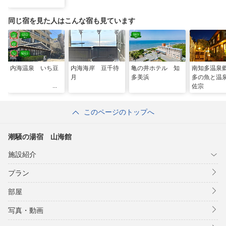
同じ宿を見た人はこんな宿も見ています
内海温泉 いち豆
内海海岸 豆千待
亀の井ホテル 知
南知多温泉
月
多美浜
多の魚と
佐宗
このページのトップへ
潮騒の湯宿 山海館
施設紹介
プラン
部屋
写真・動画