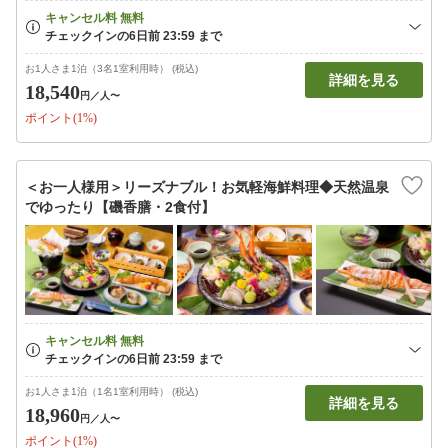
お1人さま1泊（3名1室利用時） (税込)
詳細を見る
18,540
円
／人〜
ポイント(1%)
＜お一人様用＞リーズナブル！お気軽海鮮料理◆天然温泉
でゆったり【磯香膳・2食付】
お1人さま1泊（1名1室利用時） (税込)
詳細を見る
18,960
円
／人〜
ポイント(1%)