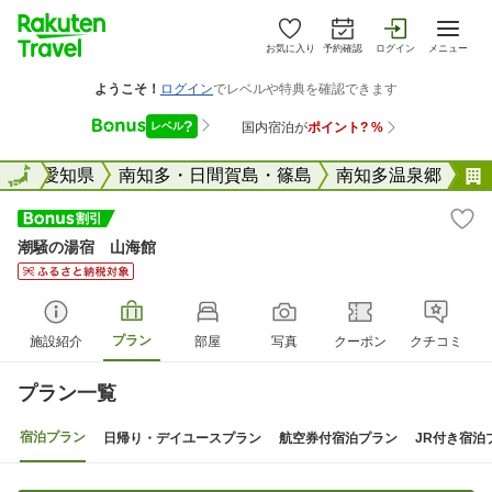
お気に入り
予約確認
ログイン
メニュー
全国
全国
愛知県
南知多・日間賀島・篠島
南知多温泉郷
潮騒の湯宿 山海館
プラン
施設紹介
部屋
写真
クーポン
クチコミ
プラン一覧
宿泊プラン
日帰り・デイユースプラン
航空券付宿泊プラン
JR付き宿泊