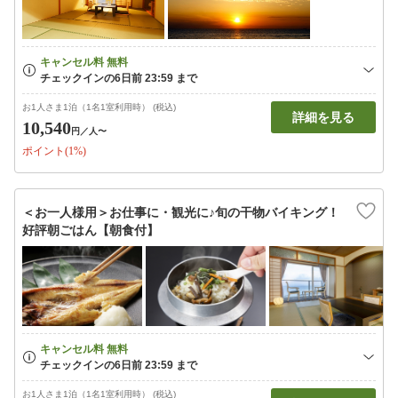
お1人さま1泊（1名1室利用時） (税込)
詳細を見る
10,540
円
／人〜
ポイント(1%)
＜お一人様用＞お仕事に・観光に♪旬の干物バイキング！
好評朝ごはん【朝食付】
お1人さま1泊（1名1室利用時） (税込)