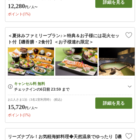
詳細を見る
12,280
円
／人〜
ポイント(1%)
＜夏休みファミリープラン♪＞特典＆お子様には花火セッ
ト付【磯香膳・2食付】＜お子様連れ限定＞
お1人さま1泊（3名1室利用時） (税込)
詳細を見る
15,720
円
／人〜
ポイント(1%)
リーズナブル！お気軽海鮮料理◆天然温泉でゆったり【磯