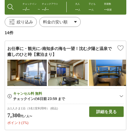
チェックイン
チェックアウト
大人
子ども
部屋数
--/--
--/--
--
--
--
〜
人
人
部屋
絞り込み
14件
お仕事に・観光に♪南知多の海を一望！沈む夕陽と温泉で
癒しのひと時【素泊まり】
お1人さま1泊（3名1室利用時） (税込)
詳細を見る
7,300
円
／人〜
ポイント(1%)