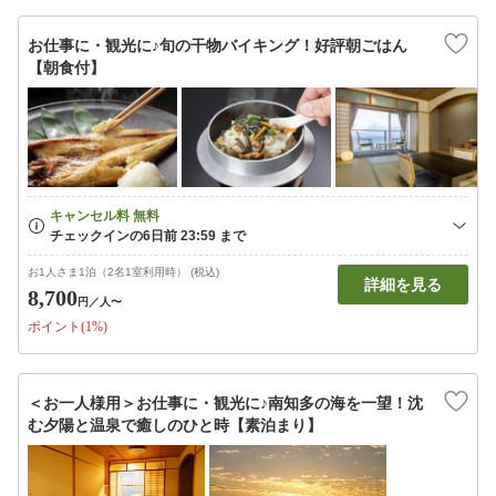
お仕事に・観光に♪旬の干物バイキング！好評朝ごはん
【朝食付】
お1人さま1泊（2名1室利用時） (税込)
詳細を見る
8,700
円
／人〜
ポイント(1%)
＜お一人様用＞お仕事に・観光に♪南知多の海を一望！沈
む夕陽と温泉で癒しのひと時【素泊まり】