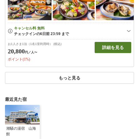
お1人さま1泊（1名1室利用時） (税込)
詳細を見る
20,800
円
／人〜
ポイント(1%)
もっと見る
最近見た宿
潮騒の湯宿 山海
館