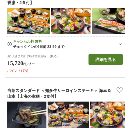
香膳・2食付】
お1人さま1泊（3名1室利用時） (税込)
詳細を見る
15,720
円
／人〜
ポイント(1%)
当館スタンダード ＜知多牛サーロインステーキ＞ 海幸＆
山幸【山海の幸膳・2食付】