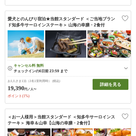
愛犬とのんびり宿泊★当館スタンダード ＜ご当地ブラン
ド知多牛サーロインステーキ＞ 山海の幸膳・2食付
お1人さま1泊（2名1室利用時） (税込)
詳細を見る
19,390
円
／人〜
ポイント(1%)
＜お一人様用＞当館スタンダード ＜知多牛サーロインス
テーキ＞ 海幸＆山幸【山海の幸膳・2食付】