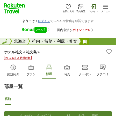
お気に入り
予約確認
ログイン
メニュー
全国
全国
北海道
稚内・留萌・利尻・礼文
ホテル礼文＜
ホテル礼文＜礼文島＞
部屋
施設紹介
プラン
写真
クーポン
クチコミ
部屋一覧
宿泊
チェックイン
チェックアウト
大人
子ども
部屋数