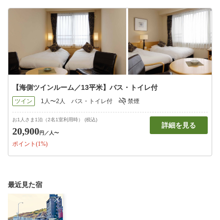
【海側ツインルーム／13平米】バス・トイレ付
ツイン
1人〜2人
バス・トイレ付
禁煙
お1人さま1泊（2名1室利用時） (税込)
詳細を見る
20,900
円
／人〜
ポイント(1%)
最近見た宿