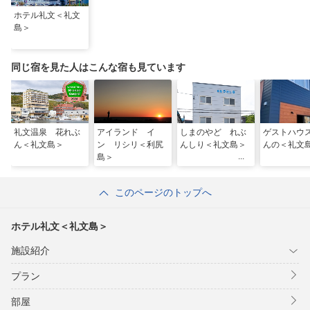
ホテル礼文＜礼文
島＞
同じ宿を見た人はこんな宿も見ています
礼文温泉 花れぶ
アイランド イ
しまのやど れぶ
ゲストハウ
ん＜礼文島＞
ン リシリ＜利尻
んしり＜礼文島＞
んの＜礼文
島＞
このページのトップへ
ホテル礼文＜礼文島＞
施設紹介
プラン
部屋