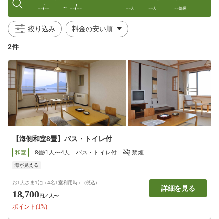
--/--
--/--
--
--
--
〜
人
人
部屋
絞り込み
2件
【海側和室8畳】バス・トイレ付
和室
8畳/1人〜4人
バス・トイレ付
禁煙
海が見える
お1人さま1泊（4名1室利用時） (税込)
詳細を見る
18,700
円
／人〜
ポイント(1%)