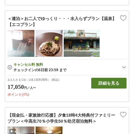
＜連泊＞お二人でゆっくり・・・水入らずプラン【温泉】
【エコプラン】
お1人さま1泊（2名1室利用時） (税込)
詳細を見る
17,050
円
／人〜
ポイント(1%)
【現金払・家族旅行応援】夕食18時4大特典付ファミリー
プラン＜中高生70％小学生50％幼児宿泊無料＞