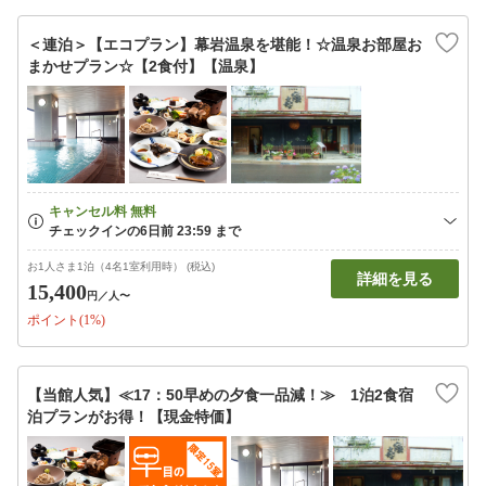
＜連泊＞【エコプラン】幕岩温泉を堪能！☆温泉お部屋お
まかせプラン☆【2食付】【温泉】
お1人さま1泊（4名1室利用時） (税込)
詳細を見る
15,400
円
／人〜
ポイント(1%)
【当館人気】≪17：50早めの夕食一品減！≫ 1泊2食宿
泊プランがお得！【現金特価】