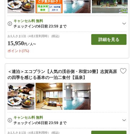
お1人さま1泊（4名1室利用時） (税込)
詳細を見る
15,950
円
／人〜
ポイント(1%)
＜連泊＞エコプラン【人気の渓谷側・和室10畳】志賀高原
の四季を感じる基本の一泊二食付【温泉】
お1人さま1泊（4名1室利用時） (税込)