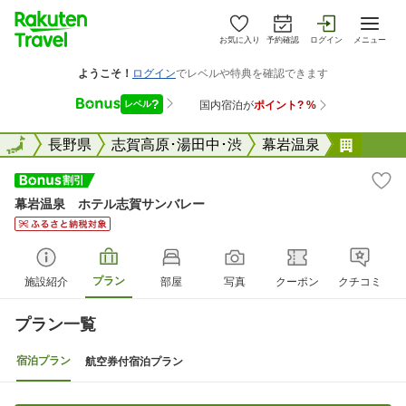
お気に入り
予約確認
ログイン
メニュー
全国
全国
長野県
志賀高原･湯田中･渋
幕岩温泉
幕岩温
幕岩温泉 ホテル志賀サンバレー
プラン
施設紹介
部屋
写真
クーポン
クチコミ
プラン一覧
宿泊プラン
航空券付宿泊プラン