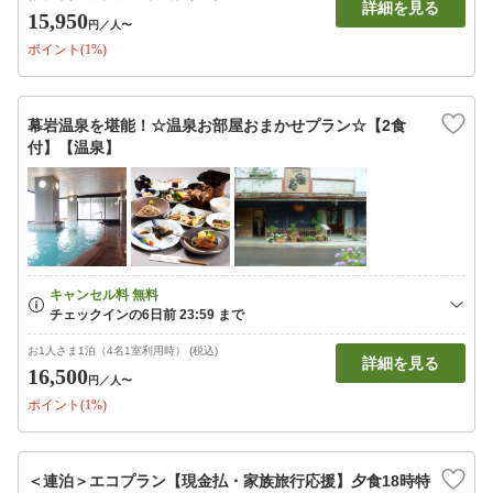
詳細を見る
15,950
円
／人〜
ポイント(1%)
幕岩温泉を堪能！☆温泉お部屋おまかせプラン☆【2食
付】【温泉】
お1人さま1泊（4名1室利用時） (税込)
詳細を見る
16,500
円
／人〜
ポイント(1%)
＜連泊＞エコプラン【現金払・家族旅行応援】夕食18時特