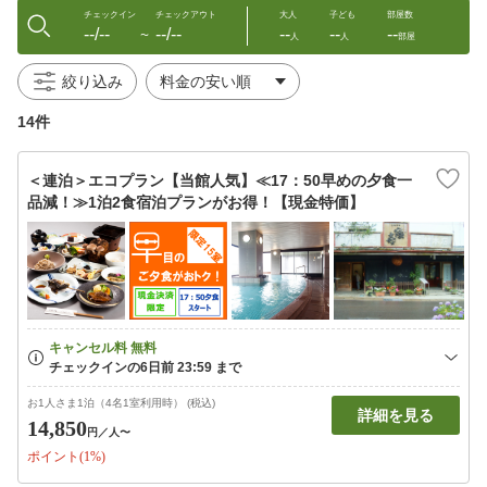
チェックイン
チェックアウト
大人
子ども
部屋数
--/--
--/--
--
--
--
〜
人
人
部屋
絞り込み
14件
＜連泊＞エコプラン【当館人気】≪17：50早めの夕食一
品減！≫1泊2食宿泊プランがお得！【現金特価】
お1人さま1泊（4名1室利用時） (税込)
詳細を見る
14,850
円
／人〜
ポイント(1%)