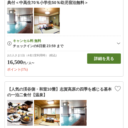
典付＜中高生70％小学生50％幼児宿泊無料＞
お1人さま1泊（4名1室利用時） (税込)
詳細を見る
16,500
円
／人〜
ポイント(1%)
【人気の渓谷側・和室10畳】志賀高原の四季を感じる基本
の一泊二食付【温泉】