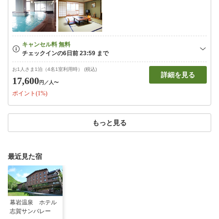
お1人さま1泊（4名1室利用時） (税込)
詳細を見る
17,600
円
／人〜
ポイント(1%)
もっと見る
最近見た宿
幕岩温泉 ホテル
志賀サンバレー