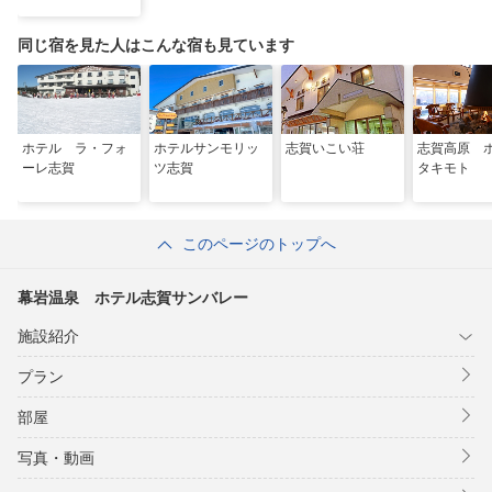
同じ宿を見た人はこんな宿も見ています
ホテル ラ・フォ
ホテルサンモリッ
志賀いこい荘
志賀高原 
ーレ志賀
ツ志賀
タキモト
このページのトップへ
幕岩温泉 ホテル志賀サンバレー
施設紹介
プラン
部屋
写真・動画