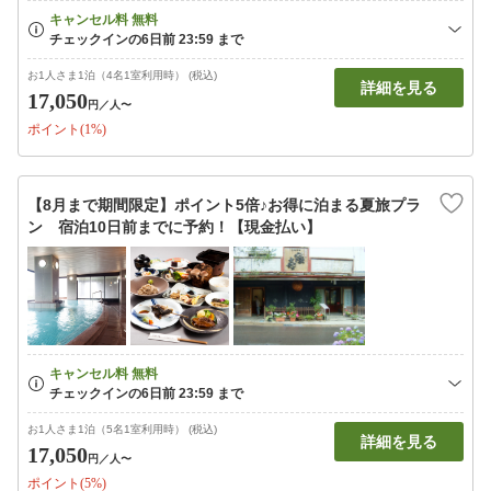
お1人さま1泊（4名1室利用時） (税込)
詳細を見る
17,050
円
／人〜
ポイント(1%)
【8月まで期間限定】ポイント5倍♪お得に泊まる夏旅プラ
ン 宿泊10日前までに予約！【現金払い】
お1人さま1泊（5名1室利用時） (税込)
詳細を見る
17,050
円
／人〜
ポイント(5%)