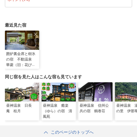
最近見た宿
囲炉裏会席と樹氷
の宿 不動温泉
華菱（旧：花び
し）
同じ宿を見た人はこんな宿も見ています
昼神温泉 日長
昼神温泉 癒楽
昼神温泉 信州公
昼神温泉 
庵 桂月
（ゆら）の宿 清
共の宿 鶴巻荘
の里 伊那
風苑
このページのトップへ