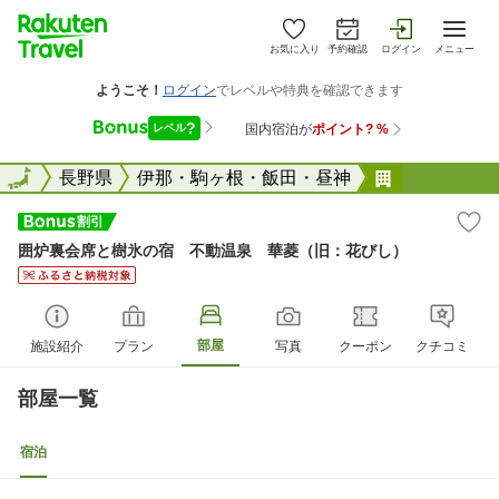
お気に入り
予約確認
ログイン
メニュー
全国
全国
長野県
伊那・駒ヶ根・飯田・昼神
囲炉裏会席
囲炉裏会席と樹氷の宿 不動温泉 華菱（旧：花びし）
部屋
施設紹介
プラン
写真
クーポン
クチコミ
部屋一覧
宿泊