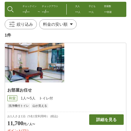
チェックイン
チェックアウト
大人
子ども
部屋数
--/--
--/--
--
--
--
〜
人
人
部屋
絞り込み
1件
お部屋お任せ
和室
1人〜5人
トイレ付
洗浄機付トイレ
山が見える
お1人さま1泊（5名1室利用時） (税込)
詳細を見る
11,700
円
／人〜
ポイント(1%)