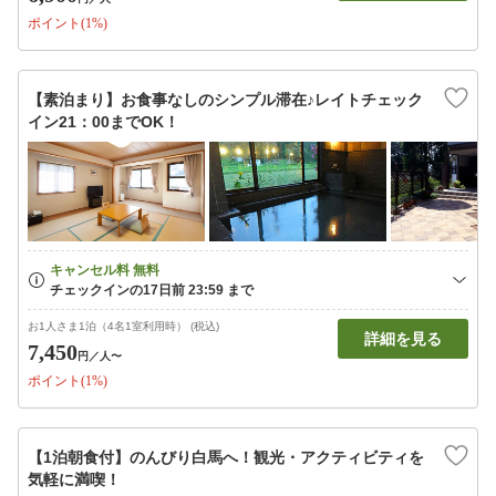
ポイント(1%)
【素泊まり】お食事なしのシンプル滞在♪レイトチェック
イン21：00までOK！
お1人さま1泊（4名1室利用時） (税込)
詳細を見る
7,450
円
／人〜
ポイント(1%)
【1泊朝食付】のんびり白馬へ！観光・アクティビティを
気軽に満喫！