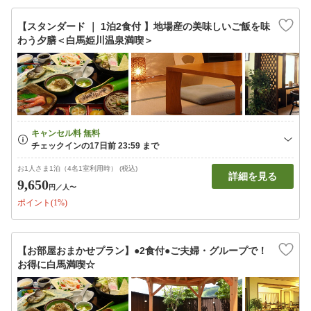
【スタンダード ｜ 1泊2食付 】地場産の美味しいご飯を味
わう夕膳＜白馬姫川温泉満喫＞
お1人さま1泊（4名1室利用時） (税込)
詳細を見る
9,650
円
／人〜
ポイント(1%)
【お部屋おまかせプラン】●2食付●ご夫婦・グループで！
お得に白馬満喫☆