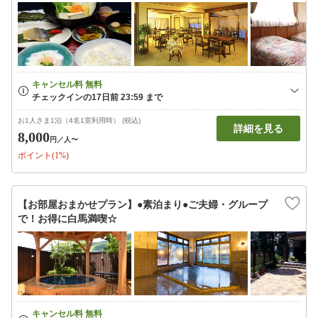
お1人さま1泊（4名1室利用時） (税込)
詳細を見る
8,000
円
／人〜
ポイント(1%)
【お部屋おまかせプラン】●素泊まり●ご夫婦・グループ
で！お得に白馬満喫☆