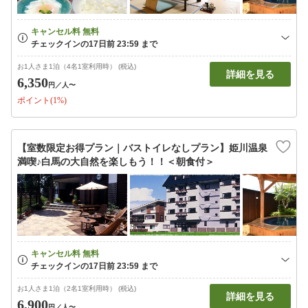
お1人さま1泊（4名1室利用時） (税込)
詳細を見る
6,350
円
／人〜
ポイント(1%)
【室数限定お得プラン｜バストイレなしプラン】姫川温泉
満喫♪白馬の大自然を楽しもう！！＜朝食付＞
お1人さま1泊（2名1室利用時） (税込)
詳細を見る
6,900
円
／人〜