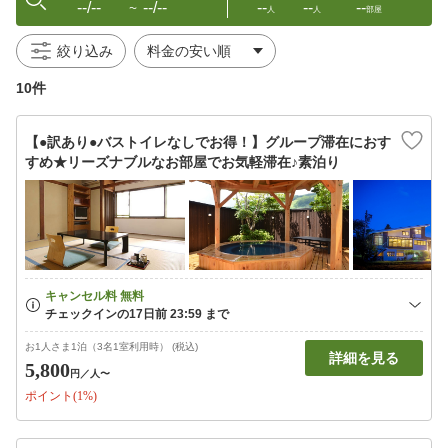
--/--
--/--
--
--
--
〜
人
人
部屋
絞り込み
10件
【●訳あり●バストイレなしでお得！】グループ滞在におす
すめ★リーズナブルなお部屋でお気軽滞在♪素泊り
お1人さま1泊（3名1室利用時） (税込)
詳細を見る
5,800
円
／人〜
ポイント(1%)