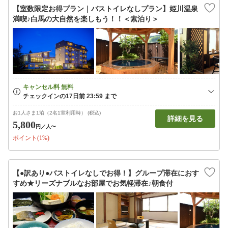
【室数限定お得プラン｜バストイレなしプラン】姫川温泉
満喫♪白馬の大自然を楽しもう！！＜素泊り＞
お1人さま1泊（2名1室利用時） (税込)
詳細を見る
5,800
円
／人〜
ポイント(1%)
【●訳あり●バストイレなしでお得！】グループ滞在におす
すめ★リーズナブルなお部屋でお気軽滞在♪朝食付