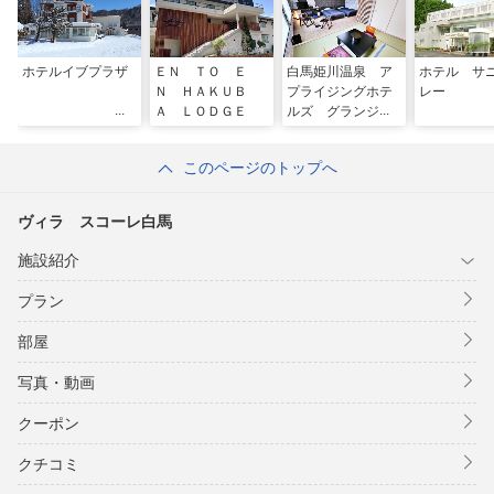
ホテルイブプラザ
ＥＮ ＴＯ Ｅ
白馬姫川温泉 ア
ホテル サ
Ｎ ＨＡＫＵＢ
プライジングホテ
レー
Ａ ＬＯＤＧＥ
ルズ グランジャ
ム栂池
このページのトップへ
ヴィラ スコーレ白馬
施設紹介
プラン
部屋
写真・動画
クーポン
クチコミ