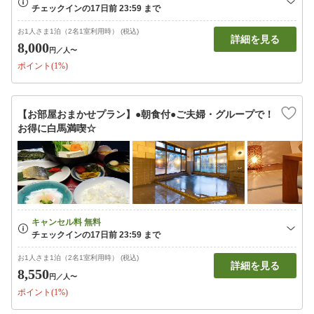
お1人さま1泊（2名1室利用時） (税込)
詳細を見る
8,000
円
／人〜
ポイント(1%)
【お部屋おまかせプラン】●朝食付●ご夫婦・グループで！
お得に白馬満喫☆
お1人さま1泊（2名1室利用時） (税込)
詳細を見る
8,550
円
／人〜
ポイント(1%)