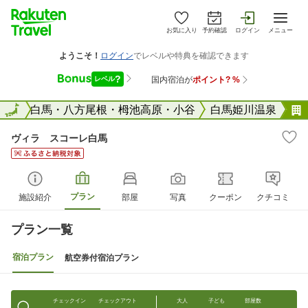
お気に入り
予約確認
ログイン
メニュー
野県
全国
白馬・八方尾根・栂池高原・小谷
白馬姫川温泉
ヴィラ スコーレ白馬
プラン
施設紹介
部屋
写真
クーポン
クチコミ
プラン一覧
宿泊プラン
航空券付宿泊プラン
チェックイン
チェックアウト
大人
子ども
部屋数