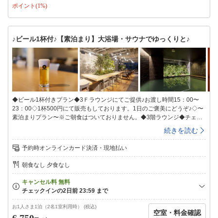
ポイント(1%)
証はホテルでは発行できません。ご不明な点はお問い合わせください。
【契約駐車場のご案内】「パーキングタウンMaggy陣屋立体駐車場」契約
時間入庫後18時間料金¥1，000/台・泊（契約時間外は別料金）高さ制限
2.1ｍ※フロントにて駐車サービス券をご購入下さい。契約時間外の料金
♪ビール1杯付♪【素泊まり】大浴場・サウナでゆっくりと♪
は直接駐車場でお支払いいただくか(200円/30分)、長時間の場合は追加で
サービス券をご購入ください。契約時間内でもお車の出し入れをされます
と別途料金がかかります。カーナビをご利用の方は、024-932-9980で検
索をお願い致します。■お願い■ホテル入口について22時を過ぎますとマ
ギー陣屋契約駐車場のななめ向かいの東側入口のみご利用いただけます。
表通りに面していない為、お手数ですが事前に地図などで駐車場やホテル
の位置をご確認の上お越しいただきますようご協力お願い致します。
◆ビール1杯付きプラン◆3Ｆラウンジにてご提供♪お渡し時間15：00〜
23：00◇1杯500円にて販売もしております。1日のご褒美にどうぞ♪◇〜
素泊まりプラン〜※ご朝食はついておりません。◆3階ラウンジ◆チェッ
クイン前・チェックアウト後もご利用頂けます♪テレワークに必要なコン
続きを読む
セントＢＯＸ・Ｗi−Ｆiの利用可能で快適。◆大浴場◆ヒーリング音楽が流
れる癒しの空間で、人工温泉と組み合わせることで疲れを芯からほぐせる
予約時オンラインカード決済・現地払い
ドライサウナを設置。サウナ室近くに配置された水風呂は、チラー付の温
度管理装置により温めた身体をしっかりクールダウンすることができま
朝食なし 夕食なし
す。【温泉会場】地下1階【入浴時間】15：00〜翌朝9：00※ＡＭ1：
00〜ＡＭ5：00までご利用休止となります。【タオル類】温泉会場にタオ
ルの準備はございません。お部屋のタオルをお持ち頂きご利用ください。
■全室禁煙■【喫煙スペースあり】※火を使わない喫煙器具類も、室内及び
禁煙スペースでのご使用をお控えください。また、ご使用された場合はク
お1人さま1泊（2名1室利用時） (税込)
空室・料金確認
リーニング代が発生致しますのでご了承お願い致します。■エキストラベ
6,750