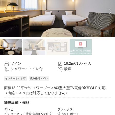
ツイン
18.2m²/1人〜4人
シャワー・トイレ付
禁煙
インターネット可
洗浄機付トイレ
面積18.22平米/シャワーブース/43型大型TV完備/全室Wi-Fi対応
（有線ＬＡＮには対応しておりません）
部屋設備・備品
テレビ
ファックス
インターネット接続(無線LAN形式)
湯沸かしポット