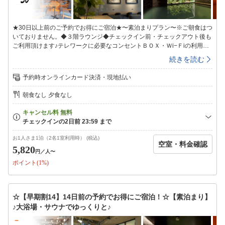
★30日以上前のご予約でお得にご宿泊★〜素泊まりプラン〜※ご朝食はつ
いておりません。◆３階ラウンジ◆チェックイン前・チェックアウト後も
ご利用頂けます♪テレワークに必要なコンセントＢＯＸ・Ｗi−Ｆiの利用可
能で快適。◆大浴場◆ヒーリング音楽が流れる癒しの空間で、人工温泉と
続きを読む
組み合わせることで疲れを芯からほぐせるドライサウナを設置。サウナ室
近くに配置された水風呂は、チラー付の温度管理装置により温めた身体を
予約時オンラインカード決済・現地払い
しっかりクールダウンすることができます。【温泉会場】地下１階【入浴
時間】15：00〜翌朝9：00※ＡＭ1：00〜ＡＭ5：00までご利用休止とな
朝食なし 夕食なし
ります。【湯質】塩化物湯【効能】冷え症、腰痛、疲労回復、肩のこり、
神経痛、リウマチ、痔、荒れ性、あせも、しっしん、にきび、しもやけ、
あかぎれ、ひび、うちみ、くじき【タオル類】温泉会場にタオルの準備は
ございません。お部屋のタオルをお持ち頂きご利用ください。■全室禁煙
■（喫煙スペースあり）※火を使わない喫煙器具類も室内及び禁煙スペー
お1人さま1泊（2名1室利用時） (税込)
空室・料金確認
スでのご使用をお控え下さい。またご使用された場合はクリーニング代が
5,820
円
／人〜
発生致しますのでご了承お願い致します。■エキストラベッド等のご用意
ポイント(1%)
はございません■未就学児のお子様連れの場合、添い寝となります。（添
い寝のお子様は２名様まで）■契約駐車場のご案内■「パーキングタウン
Maggy陣屋立体駐車場」契約時間入庫後18時間料金1，000円/台・泊（契
約時間外は別料金）高さ制限2.1ｍ※フロントにて駐車サービス券をご購
☆【早期割14】14日前の予約でお得にご宿泊！☆【素泊まり】
入下さい。カーナビをご利用の方は、024-932-9980で検索をお願い致し
♪大浴場・サウナでゆっくりと♪
ます。（道案内やお問い合せはホテル024-932-3232へお電話ください)