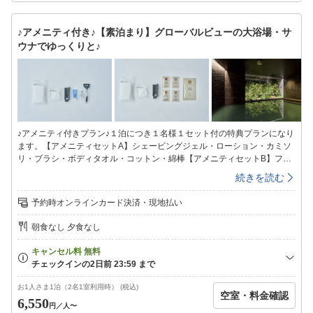
で）【契約駐車場のご案内】「パーキングタウンMaggy陣屋立体駐車場」
契約時間入庫後18時間料金1，000円/台・泊（契約時間外は別料金）高さ
♪アメニティ付き♪【素泊まり】グローバルビューの大浴場・サ
制限2.1ｍ※フロントにて駐車サービス券をご購入下さい。カーナビをご
ウナでゆっくりと♪
利用の方は、024-932-9980で検索をお願い致します。（道案内やお問い
合せはホテル024-932-3232へお電話ください)。
♪アメニティ付きプラン♪１泊につき１名様１セット付の特典プランになり
ます。【アメニティセットA】シェービングジェル・ローション・カミソ
リ・ブラシ・ボディタオル・コットン・綿棒【アメニティセットB】フェ
イスケア4点セット・フェイスマスク・ブラシ・ボディタオル・コット
続きを読む
ン・綿棒〜素泊まりプラン〜※ご朝食はついておりません。◆３階フロン
ト◆チェックイン１５：００〜チェックアウト〜１０：００◆３階ラウン
予約時オンラインカード決済・現地払い
ジ◆チェックイン前・チェックアウト後もご利用頂けます♪テレワークに
必要なコンセントＢＯＸ・Ｗi−Ｆiの利用可能で快適。◆大浴場◆♪グロー
朝食なし 夕食なし
バルビューの男女別大浴場・サウナでリフレッシュ♪【温泉会場】地下１
階【入浴時間】１５：００〜翌朝９：００※ＡＭ１：００〜ＡＭ５：００
までご利用休止となります。【湯質】塩化物湯【効能】冷え症、腰痛、疲
労回復、肩のこり、神経痛、リウマチ、痔、荒れ性、あせも、しっしん、
にきび、しもやけ、あかぎれ、、ひび、うちみ、くじき【タオル類】温泉
お1人さま1泊（2名1室利用時） (税込)
空室・料金確認
会場にタオルの準備はございません。お部屋のタオルをお持ち頂きご利用
6,550
円
／人〜
ください。■オンラインカード決済の領収証■オンラインカード決済の領収