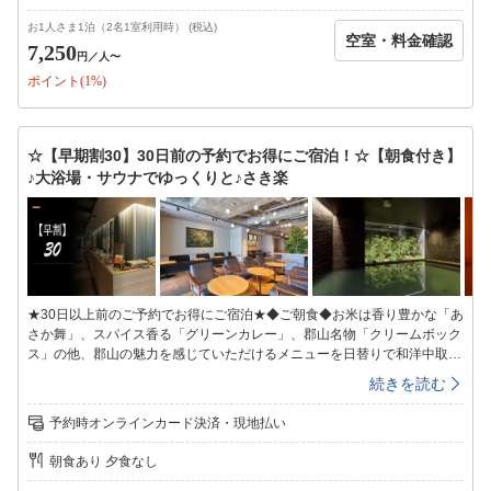
■全室禁煙■【喫煙スペースあり】※火を使わない喫煙器具類も、室内及び
禁煙スペースでのご使用をお控えください。また、ご使用された場合はク
お1人さま1泊（2名1室利用時） (税込)
空室・料金確認
リーニング代が発生致しますのでご了承お願い致します。■エキストラベ
7,250
円
／人〜
ッド等のご用意はございません■未就学児のお子様連れの場合、添い寝と
ポイント(1%)
なりますので予めご了承お願い致します。（添い寝のお子様は1室1名様ま
で）■契約駐車場のご案内■「パーキングタウンMaggy陣屋立体駐車場」
契約時間入庫後18時間料金1，000円/台・泊（契約時間外は別料金）高さ
制限2.1ｍ※フロントにて駐車サービス券をご購入下さい。カーナビをご
☆【早期割30】30日前の予約でお得にご宿泊！☆【朝食付き】
利用の方は、024-932-9980で検索をお願い致します。(道案内やお問い合
♪大浴場・サウナでゆっくりと♪さき楽
せはホテル024-932-3232へお電話ください)
★30日以上前のご予約でお得にご宿泊★◆ご朝食◆お米は香り豊かな「あ
さか舞」、スパイス香る「グリーンカレー」、郡山名物「クリームボック
ス」の他、郡山の魅力を感じていただけるメニューを日替りで和洋中取り
揃えております。【会場】3階【営業時間】6：30〜9：30（最終受付9：
続きを読む
00）◆３階ラウンジ◆チェックイン前・チェックアウト後もご利用頂けま
す♪テレワークに必要なコンセントＢＯＸ・Ｗi−Ｆiの利用可能で快適。◆
予約時オンラインカード決済・現地払い
大浴場◆ヒーリング音楽が流れる癒しの空間で、人工温泉と組み合わせる
ことで疲れを芯からほぐせるドライサウナを設置。サウナ室近くに配置さ
朝食あり 夕食なし
れた水風呂は、チラー付の温度管理装置により温めた身体をしっかりクー