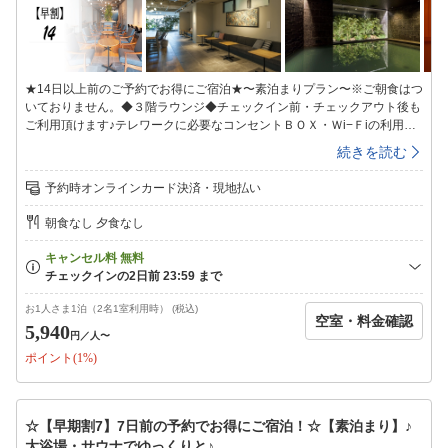
★14日以上前のご予約でお得にご宿泊★〜素泊まりプラン〜※ご朝食はつ
いておりません。◆３階ラウンジ◆チェックイン前・チェックアウト後も
ご利用頂けます♪テレワークに必要なコンセントＢＯＸ・Ｗi−Ｆiの利用可
能で快適。◆大浴場◆ヒーリング音楽が流れる癒しの空間で、人工温泉と
続きを読む
組み合わせることで疲れを芯からほぐせるドライサウナを設置。サウナ室
近くに配置された水風呂は、チラー付の温度管理装置により温めた身体を
予約時オンラインカード決済・現地払い
しっかりクールダウンすることができます。【温泉会場】地下１階【入浴
時間】15：00〜翌朝9：00※ＡＭ1：00〜ＡＭ5：00までご利用休止とな
朝食なし 夕食なし
ります。【湯質】塩化物湯【効能】冷え症、腰痛、疲労回復、肩のこり、
神経痛、リウマチ、痔、荒れ性、あせも、しっしん、にきび、しもやけ、
あかぎれ、ひび、うちみ、くじき【タオル類】温泉会場にタオルの準備は
ございません。お部屋のタオルをお持ち頂きご利用ください。■全室禁煙
■（喫煙スペースあり）※火を使わない喫煙器具類も室内及び禁煙スペー
お1人さま1泊（2名1室利用時） (税込)
空室・料金確認
スでのご使用をお控え下さい。またご使用された場合はクリーニング代が
5,940
円
／人〜
発生致しますのでご了承お願い致します。■エキストラベッド等のご用意
ポイント(1%)
はございません■未就学児のお子様連れの場合、添い寝となります。（添
い寝のお子様は２名様まで）■契約駐車場のご案内■「パーキングタウン
Maggy陣屋立体駐車場」契約時間入庫後18時間料金1，000円/台・泊（契
約時間外は別料金）高さ制限2.1ｍ※フロントにて駐車サービス券をご購
☆【早期割7】7日前の予約でお得にご宿泊！☆【素泊まり】♪
入下さい。カーナビをご利用の方は、024-932-9980で検索をお願い致し
大浴場・サウナでゆっくりと♪