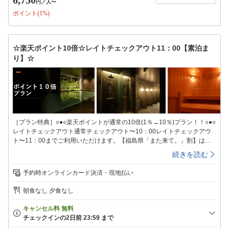
円
／人〜
ッド等のご用意はございません■未就学児のお子様連れの場合、添い寝と
ポイント(1%)
なりますので予めご了承お願い致します。（添い寝のお子様は1室1名様ま
で）■契約駐車場のご案内■「パーキングタウンMaggy陣屋立体駐車場」
契約時間入庫後18時間料金1，000円/台・泊（契約時間外は別料金）高さ
制限2.1ｍ※フロントにて駐車サービス券をご購入下さい。カーナビをご
☆楽天ポイント10倍☆レイトチェックアウト11：00【素泊ま
利用の方は、024-932-9980で検索をお願い致します。(道案内やお問い合
り】☆
せはホテル024-932-3232へお電話ください)
［プラン特典］○●○楽天ポイントが通常の10倍(1％→10％)プラン！！○●○
レイトチェックアウト通常チェックアウト〜10：00レイトチェックアウ
ト〜11：00までご利用いただけます。【福島県「また来て。」割】は適
用対象外です。〜素泊まりプラン〜※ご朝食はついておりません。◆3階
続きを読む
ラウンジ◆チェックイン前・チェックアウト後もご利用頂けます♪テレワ
ークに必要なコンセントＢＯＸ・Ｗi−Ｆiの利用可能で快適。◆大浴場◆ヒ
予約時オンラインカード決済・現地払い
ーリング音楽が流れる癒しの空間で、人工温泉と組み合わせることで疲れ
を芯からほぐせるドライサウナを設置。サウナ室近くに配置された水風呂
朝食なし 夕食なし
は、チラー付の温度管理装置により温めた身体をしっかりクールダウンす
ることができます。【温泉会場】地下1階【入浴時間】15：00〜翌朝9：
00※ＡＭ1：00〜ＡＭ5：00までご利用休止となります。【タオル類】温
泉会場にタオルの準備はございません。お部屋のタオルをお持ち頂きご利