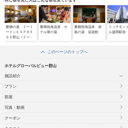
磐梯の湯 ドーミ
磐梯熱海温泉 ホ
磐梯熱海温泉 萩
リッチモン
ーインＥＸＰＲＥ
テル華の湯
姫の湯 栄楽館
ル盛岡駅前
ＳＳ郡山（ドーミ
ーイン・御宿野
乃 ホテルズグル
このページのトップへ
ープ）
ホテルグローバルビュー郡山
施設紹介
プラン
部屋
写真・動画
クーポン