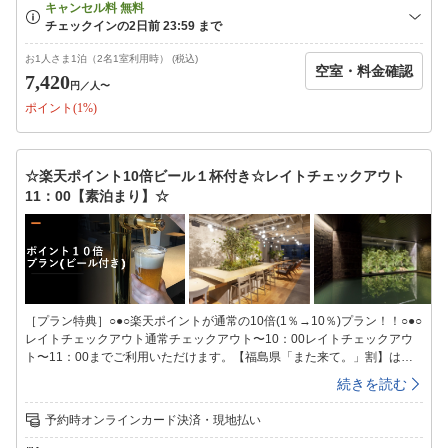
ルダウンすることができます。【温泉会場】地下１階【入浴時間】15：
00〜翌朝9：00※ＡＭ1：00〜ＡＭ5：00までご利用休止となります。
【湯質】塩化物湯【効能】冷え症、腰痛、疲労回復、肩のこり、神経痛、
リウマチ、痔、荒れ性、あせも、しっしん、にきび、しもやけ、あかぎ
お1人さま1泊（2名1室利用時） (税込)
空室・料金確認
れ、ひび、うちみ、くじき【タオル類】温泉会場にタオルの準備はござい
7,420
円
／人〜
ません。お部屋のタオルをお持ち頂きご利用ください。■全室禁煙■（喫煙
ポイント(1%)
スペースあり）※火を使わない喫煙器具類も室内及び禁煙スペースでのご
使用をお控え下さい。またご使用された場合はクリーニング代が発生致し
ますのでご了承お願い致します。■エキストラベッド等のご用意はござい
ません■未就学児のお子様連れの場合、添い寝となります。（添い寝のお
☆楽天ポイント10倍ビール１杯付き☆レイトチェックアウト
子様は２名様まで）■契約駐車場のご案内■「パーキングタウンMaggy陣
11：00【素泊まり】☆
屋立体駐車場」契約時間入庫後18時間料金1，000円/台・泊（契約時間外
は別料金）高さ制限2.1ｍ※フロントにて駐車サービス券をご購入下さ
い。カーナビをご利用の方は、024-932-9980で検索をお願い致します。
（道案内やお問い合せはホテル024-932-3232へお電話ください)
［プラン特典］○●○楽天ポイントが通常の10倍(1％→10％)プラン！！○●○
レイトチェックアウト通常チェックアウト〜10：00レイトチェックアウ
ト〜11：00までご利用いただけます。【福島県「また来て。」割】は適
用対象外です。◆ビール１杯付きプラン◆3Ｆラウンジにてご提供♪お渡し
続きを読む
時間15：00〜23：00◇1杯500円にて販売もしております。1日のご褒美
にどうぞ♪◇〜素泊まりプラン〜※ご朝食はついておりません。◆3階ラウ
予約時オンラインカード決済・現地払い
ンジ◆チェックイン前・チェックアウト後もご利用頂けます♪テレワーク
に必要なコンセントＢＯＸ・Ｗi−Ｆiの利用可能で快適。◆大浴場◆ヒーリ