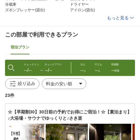
冷蔵庫
ドライヤー
ズボンプレッサー(貸出)
アイロン(貸出)
加湿器(貸出)
洗浄機付トイレ
もっと見る
ボディーソープ
シャンプー
コンディショナー
ハミガキセット
タオル
バスタオル
この部屋で利用できるプラン
スリッパ
パジャマ
電子レンジ（一部・要予約）
金庫
宿泊プラン
チェックイン
チェックアウト
大人
子ども
部屋数
--/--
--/--
--
--
--
〜
人
人
部屋
絞り込み
23件
☆【早期割30】30日前の予約でお得にご宿泊！☆【素泊まり】
♪大浴場・サウナでゆっくりと♪さき楽