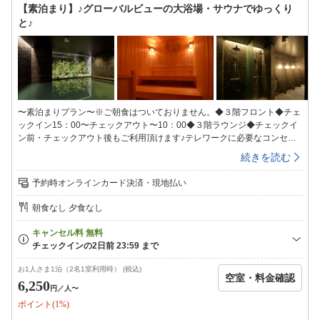
【素泊まり】♪グローバルビューの大浴場・サウナでゆっくり
入下さい。カーナビをご利用の方は、024-932-9980で検索をお願い致し
と♪
ます。（道案内やお問い合せはホテル024-932-3232へお電話ください)
〜素泊まりプラン〜※ご朝食はついておりません。◆３階フロント◆チェ
ックイン15：00〜チェックアウト〜10：00◆３階ラウンジ◆チェックイ
ン前・チェックアウト後もご利用頂けます♪テレワークに必要なコンセン
トＢＯＸ・Ｗi−Ｆiの利用可能で快適。◆大浴場◆ヒーリング音楽が流れる
続きを読む
癒しの空間で、人工温泉と組み合わせることで疲れを芯からほぐせるドラ
イサウナを設置。サウナ室近くに設置された水風呂は、チラー付の温度管
予約時オンラインカード決済・現地払い
理装置により温めた身体をしっかりクールダウンすることができます。
【温泉会場】地下１階【入浴時間】15：00〜翌朝9：00※ＡＭ1：00〜Ａ
朝食なし 夕食なし
Ｍ5：00営業停止【湯質】塩化物湯【効能】冷え症、腰痛、疲労回復、肩
のこり、神経痛、リウマチ、痔、荒れ性、あせも、しっしん、にきび、し
もやけ、あかぎれ、ひび、うちみ、くじき【タオル類】温泉会場にタオル
の準備はございません。お部屋のタオルをお持ち頂きご利用ください。■
全室禁煙■【喫煙スペースあり】※火を使わない喫煙器具類も、室内及び
お1人さま1泊（2名1室利用時） (税込)
空室・料金確認
禁煙スペースでのご使用をお控えください。また、ご使用された場合はク
6,250
円
／人〜
リーニング代が発生致しますのでご了承お願い致します。■エキストラベ
ポイント(1%)
ッド等のご用意はございません■未就学児のお子様連れの場合、添い寝と
なりますので予めご了承お願い致します。（添い寝のお子様は1室1名様ま