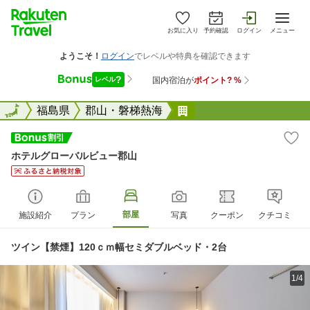
お気に入り
予約確認
ログイン
メニュー
全国
全国
福島県
郡山・磐梯熱海
ホテルグローバルビュ
ホテルグローバルビュー郡山
部屋
施設紹介
プラン
写真
クーポン
クチコミ
ツイン【禁煙】120ｃｍ幅セミダブルベッド・2台
1/4