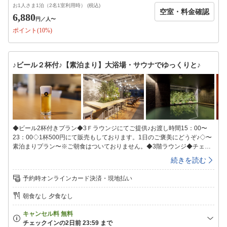
用ください。■全室禁煙■【喫煙スペースあり】※火を使わない喫煙器具類
お1人さま1泊（2名1室利用時） (税込)
空室・料金確認
も、室内及び禁煙スペースでのご使用をお控えください。また、ご使用さ
6,880
円
／人〜
れた場合はクリーニング代が発生致しますのでご了承お願い致します。■
ポイント(10%)
エキストラベッド等のご用意はございません■未就学児のお子様連れの場
合、添い寝となりますので予めご了承お願い致します。（添い寝のお子様
は1室1名様まで）■契約駐車場のご案内■「パーキングタウンMaggy陣屋
立体駐車場」契約時間入庫後18時間料金1，000円/台・泊（契約時間外は
♪ビール２杯付♪【素泊まり】大浴場・サウナでゆっくりと♪
別料金）高さ制限2.1ｍ※フロントにて駐車サービス券をご購入下さい。
カーナビをご利用の方は、024-932-9980で検索をお願い致します。（道
案内やお問い合せはホテル024-932-3232へお電話ください)
◆ビール2杯付きプラン◆3Ｆラウンジにてご提供♪お渡し時間15：00〜
23：00◇1杯500円にて販売もしております。1日のご褒美にどうぞ♪◇〜
素泊まりプラン〜※ご朝食はついておりません。◆3階ラウンジ◆チェッ
クイン前・チェックアウト後もご利用頂けます♪テレワークに必要なコン
続きを読む
セントＢＯＸ・Ｗi−Ｆiの利用可能で快適。◆大浴場◆ヒーリング音楽が流
れる癒しの空間で、人工温泉と組み合わせることで疲れを芯からほぐせる
予約時オンラインカード決済・現地払い
ドライサウナを設置。サウナ室近くに配置された水風呂は、チラー付の温
度管理装置により温めた身体をしっかりクールダウンすることができま
朝食なし 夕食なし
す。【温泉会場】地下1階【入浴時間】15：00〜翌朝9：00※ＡＭ1：
00〜ＡＭ5：00までご利用休止となります。【タオル類】温泉会場にタオ
ルの準備はございません。お部屋のタオルをお持ち頂きご利用ください。