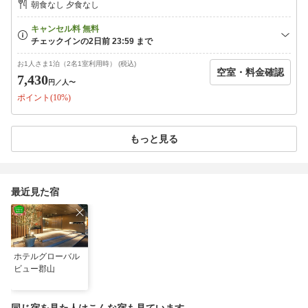
朝食なし 夕食なし
ング音楽が流れる癒しの空間で、人工温泉と組み合わせることで疲れを芯
からほぐせるドライサウナを設置。サウナ室近くに配置された水風呂は、
チラー付の温度管理装置により温めた身体をしっかりクールダウンするこ
とができます。【温泉会場】地下1階【入浴時間】15：00〜翌朝9：00※
ＡＭ1：00〜ＡＭ5：00までご利用休止となります。【タオル類】温泉会
お1人さま1泊（2名1室利用時） (税込)
空室・料金確認
場にタオルの準備はございません。お部屋のタオルをお持ち頂きご利用く
7,430
円
／人〜
ださい。■全室禁煙■【喫煙スペースあり】※火を使わない喫煙器具類も、
ポイント(10%)
室内及び禁煙スペースでのご使用をお控えください。また、ご使用された
場合はクリーニング代が発生致しますのでご了承お願い致します。■エキ
ストラベッド等のご用意はございません■未就学児のお子様連れの場合、
添い寝となりますので予めご了承お願い致します。（添い寝のお子様は1
もっと見る
室1名様まで）■契約駐車場のご案内■「パーキングタウンMaggy陣屋立体
駐車場」契約時間入庫後18時間料金1，000円/台・泊（契約時間外は別料
金）高さ制限2.1ｍ※フロントにて駐車サービス券をご購入下さい。カー
ナビをご利用の方は、024-932-9980で検索をお願い致します。（道案内
最近見た宿
やお問い合せはホテル024-932-3232へお電話ください)
ホテルグローバル
ビュー郡山
同じ宿を見た人はこんな宿も見ています