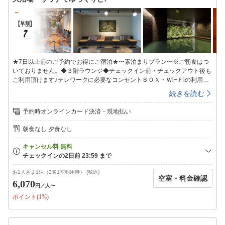
ます。（道案内やお問い合せはホテル024-932-3232へお電話ください)
★7日以上前のご予約でお得にご宿泊★〜素泊まりプラン〜※ご朝食はつ
いておりません。◆３階ラウンジ◆チェックイン前・チェックアウト後も
ご利用頂けます♪テレワークに必要なコンセントＢＯＸ・Ｗi−Ｆiの利用可
能で快適。◆大浴場◆ヒーリング音楽が流れる癒しの空間で、人工温泉と
続きを読む
組み合わせることで疲れを芯からほぐせるドライサウナを設置。サウナ室
近くに配置された水風呂は、チラー付の温度管理装置により温めた身体を
予約時オンラインカード決済・現地払い
しっかりクールダウンすることができます。【温泉会場】地下１階【入浴
時間】15：00〜翌朝9：00※ＡＭ1：00〜ＡＭ5：00までご利用休止とな
朝食なし 夕食なし
ります。【湯質】塩化物湯【効能】冷え症、腰痛、疲労回復、肩のこり、
神経痛、リウマチ、痔、荒れ性、あせも、しっしん、にきび、しもやけ、
あかぎれ、ひび、うちみ、くじき【タオル類】温泉会場にタオルの準備は
ございません。お部屋のタオルをお持ち頂きご利用ください。■全室禁煙
■（喫煙スペースあり）※火を使わない喫煙器具類も室内及び禁煙スペー
お1人さま1泊（2名1室利用時） (税込)
空室・料金確認
スでのご使用をお控え下さい。またご使用された場合はクリーニング代が
6,070
円
／人〜
発生致しますのでご了承お願い致します。■エキストラベッド等のご用意
ポイント(1%)
はございません■未就学児のお子様連れの場合、添い寝となります。（添
い寝のお子様は２名様まで）■契約駐車場のご案内■「パーキングタウン
Maggy陣屋立体駐車場」契約時間入庫後18時間料金1，000円/台・泊（契
約時間外は別料金）高さ制限2.1ｍ※フロントにて駐車サービス券をご購