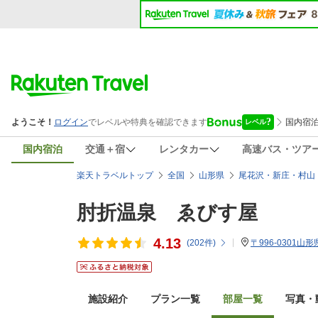
国内宿泊
交通＋宿
レンタカー
高速バス・ツア
楽天トラベルトップ
全国
山形県
尾花沢・新庄・村山
肘折温泉 ゑびす屋
4.13
(
202
件)
〒996-0301
施設紹介
プラン一覧
部屋一覧
写真・動