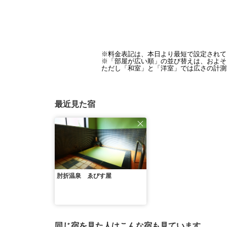
※料金表記は、本日より最短で設定されて
※「部屋が広い順」の並び替えは、およそ1
ただし「和室」と「洋室」では広さの計測
最近見た宿
肘折温泉 ゑびす屋
同じ宿を見た人はこんな宿も見ています