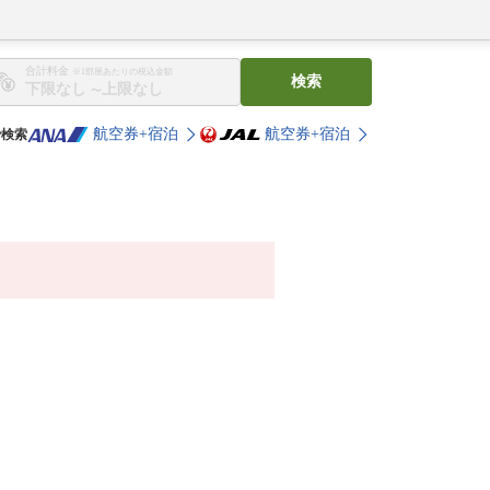
合計料金
※1部屋あたりの税込金額
検索
〜
航空券+宿泊
航空券+宿泊
で検索