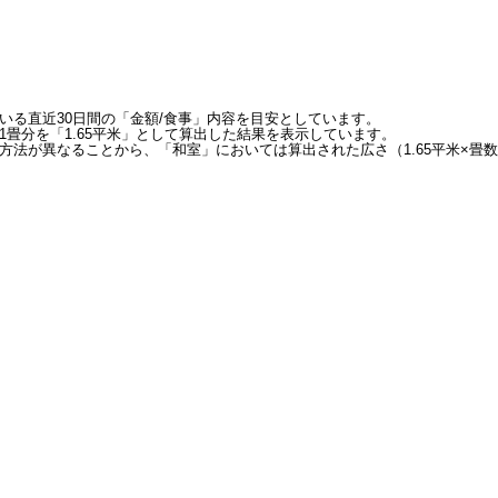
いる直近30日間の「金額/食事」内容を目安としています。
畳分を「1.65平米」として算出した結果を表示しています。
方法が異なることから、「和室」においては算出された広さ（1.65平米×畳数