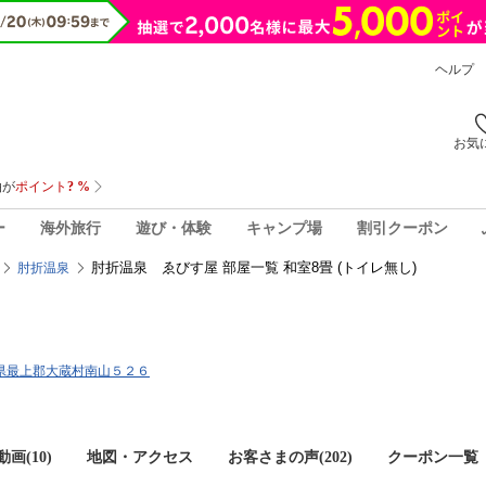
ヘルプ
お気
ー
海外旅行
遊び・体験
キャンプ場
割引クーポン
肘折温泉 ゑびす屋 部屋一覧 和室8畳 (トイレ無し)
肘折温泉
山形県最上郡大蔵村南山５２６
画(10)
地図・アクセス
お客さまの声(
202
)
クーポン一覧