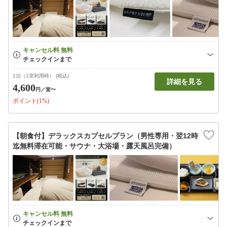
1泊（1室利用時） (税込)
詳細を見る
4,600
円
／室〜
ポイント(1%)
【朝食付】デラックスカプセルプラン（男性専用・翌12時
迄無料滞在可能・サウナ・大浴場・露天風呂完備）