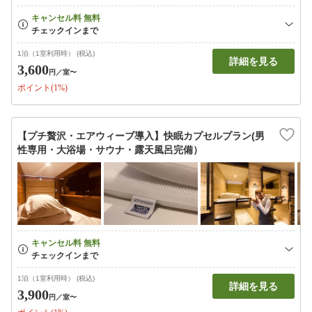
1泊（1室利用時） (税込)
詳細を見る
3,600
円
／室〜
ポイント(1%)
【プチ贅沢・エアウィーブ導入】快眠カプセルプラン(男
性専用・大浴場・サウナ・露天風呂完備）
1泊（1室利用時） (税込)
詳細を見る
3,900
円
／室〜