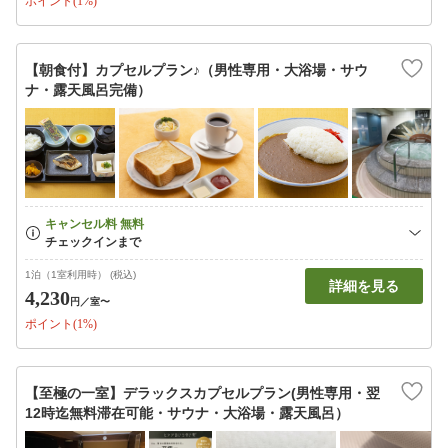
ポイント(1%)
【朝食付】カプセルプラン♪（男性専用・大浴場・サウ
ナ・露天風呂完備）
1泊（1室利用時） (税込)
詳細を見る
4,230
円
／室〜
ポイント(1%)
【至極の一室】デラックスカプセルプラン(男性専用・翌
12時迄無料滞在可能・サウナ・大浴場・露天風呂）