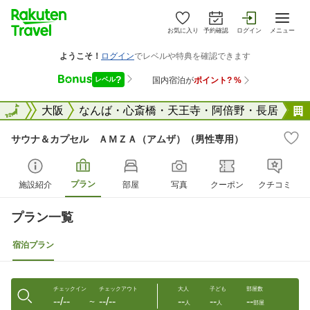
お気に入り
予約確認
ログイン
メニュー
大阪府
全国
大阪
なんば・心斎橋・天王寺・阿倍野・長居
サウナ＆カプセル ＡＭＺＡ（アムザ）（男性専用）
プラン
施設紹介
部屋
写真
クーポン
クチコミ
プラン一覧
宿泊プラン
チェックイン
チェックアウト
大人
子ども
部屋数
--/--
--/--
--
--
--
〜
人
人
部屋