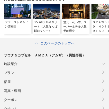
ファーストキャビ
アパホテル＆リゾ
湯元「花乃井」ス
ＳＰＡＷＯ
ン西梅田
ート〈大阪なんば
ーパーホテル大阪
Ｄ ＨＯＴ
駅前タワー〉
天然温泉
ＲＥＳＯＲ
このページのトップへ
サウナ＆カプセル ＡＭＺＡ（アムザ）（男性専用）
施設紹介
プラン
部屋
写真・動画
クーポン
クチコミ