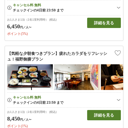
お1人さま1泊（2名1室利用時） (税込)
詳細を見る
6,450
円
／人〜
ポイント(5%)
【気軽な夕朝食つきプラン】疲れたカラダをリフレッシ
ュ！福野御膳プラン
お1人さま1泊（2名1室利用時） (税込)
詳細を見る
8,450
円
／人〜
ポイント(1%)