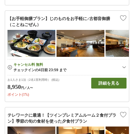
【お手軽御膳プラン】じのものをお手軽に♪古都音御膳
（ことねごぜん）
お1人さま1泊（2名1室利用時） (税込)
詳細を見る
8,950
円
／人〜
ポイント(1%)
テレワークに最適！【ツインプレミアムルーム２食付プラ
ン】季節の旬の食材を使った夕食付プラン