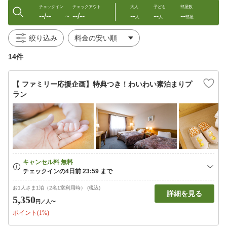
チェックイン
チェックアウト
大人
子ども
部屋数
--/--
--/--
--
--
--
〜
人
人
部屋
絞り込み
14件
【 ファミリー応援企画】特典つき！わいわい素泊まりプ
ラン
お1人さま1泊（2名1室利用時） (税込)
詳細を見る
5,350
円
／人〜
ポイント(1%)