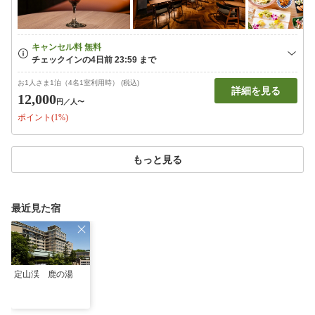
お1人さま1泊（4名1室利用時） (税込)
詳細を見る
12,000
円
／人〜
ポイント(1%)
もっと見る
最近見た宿
定山渓 鹿の湯