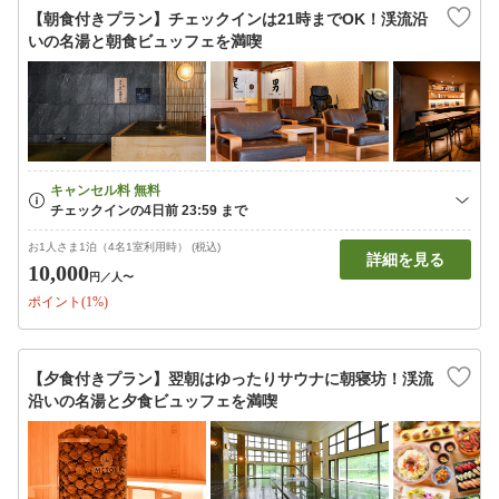
【朝食付きプラン】チェックインは21時までOK！渓流沿
いの名湯と朝食ビュッフェを満喫
お1人さま1泊（4名1室利用時） (税込)
詳細を見る
10,000
円
／人〜
ポイント(1%)
【夕食付きプラン】翌朝はゆったりサウナに朝寝坊！渓流
沿いの名湯と夕食ビュッフェを満喫