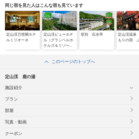
同じ宿を見た人はこんな宿も見ています
定山渓万世閣ホテ
定山渓ビューホテ
登別 石水亭
定山渓温泉
ルミリオーネ
ル（グランベルホ
もりの宿 
テルズ＆リゾー
ツ）
このページのトップへ
定山渓 鹿の湯
施設紹介
プラン
部屋
写真・動画
クーポン