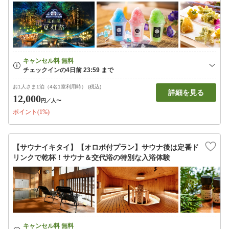
お1人さま1泊（4名1室利用時） (税込)
詳細を見る
12,000
円
／人〜
ポイント(1%)
【サウナイキタイ】【オロポ付プラン】サウナ後は定番ド
リンクで乾杯！サウナ＆交代浴の特別な入浴体験