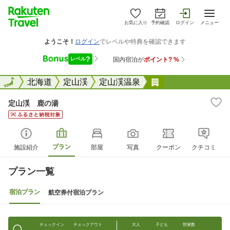
お気に入り
予約確認
ログイン
メニュー
全国
全国
北海道
定山渓
定山渓温泉
定山渓 鹿の湯
定山渓 鹿の湯
プラン
施設紹介
部屋
写真
クーポン
クチコミ
プラン一覧
宿泊プラン
航空券付宿泊プラン
チェックイン
チェックアウト
大人
子ども
部屋数