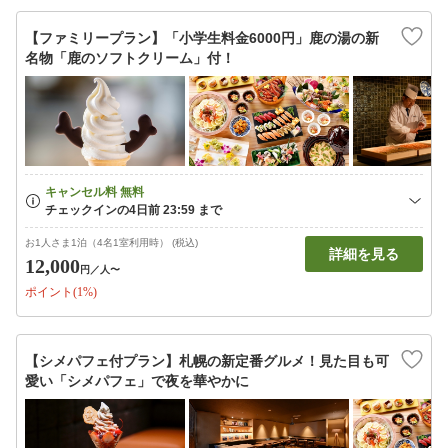
【ファミリープラン】「小学生料金6000円」鹿の湯の新
名物「鹿のソフトクリーム」付！
お1人さま1泊（4名1室利用時） (税込)
詳細を見る
12,000
円
／人〜
ポイント(1%)
【シメパフェ付プラン】札幌の新定番グルメ！見た目も可
愛い「シメパフェ」で夜を華やかに