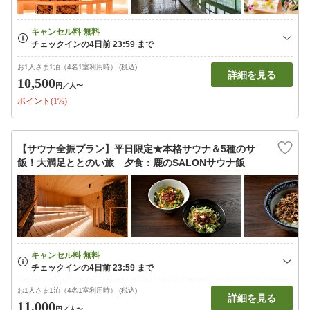
お1人さま1泊（4名1室利用時） (税込)
詳細を見る
10,500
円
／人〜
ポイント(1%)
【サウナ全振プラン】平日限定★本格サウナ＆5種のサ
飯！大満足ととのい旅 夕食：鹿のSALONサウナ飯
お1人さま1泊（4名1室利用時） (税込)
詳細を見る
11,000
円
／人〜