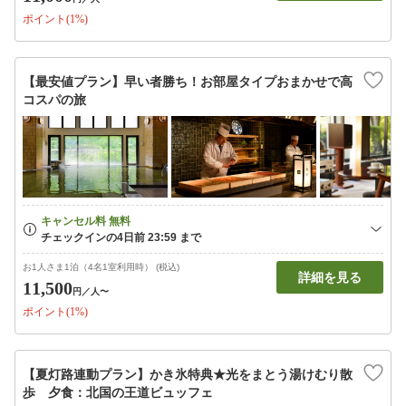
ポイント(1%)
【最安値プラン】早い者勝ち！お部屋タイプおまかせで高
コスパの旅
お1人さま1泊（4名1室利用時） (税込)
詳細を見る
11,500
円
／人〜
ポイント(1%)
【夏灯路連動プラン】かき氷特典★光をまとう湯けむり散
歩 夕食：北国の王道ビュッフェ