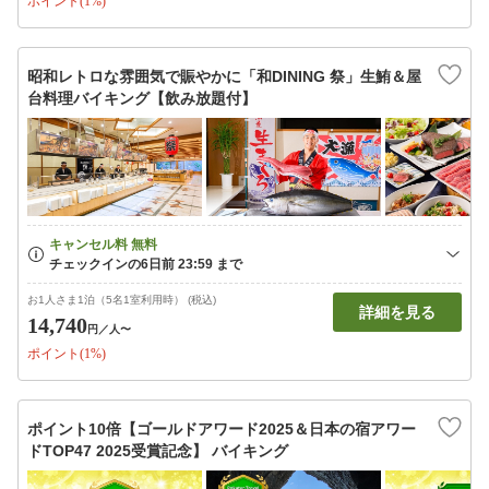
ポイント(1%)
昭和レトロな雰囲気で賑やかに「和DINING 祭」生鮪＆屋
台料理バイキング【飲み放題付】
お1人さま1泊（5名1室利用時） (税込)
詳細を見る
14,740
円
／人〜
ポイント(1%)
ポイント10倍【ゴールドアワード2025＆日本の宿アワー
ドTOP47 2025受賞記念】 バイキング