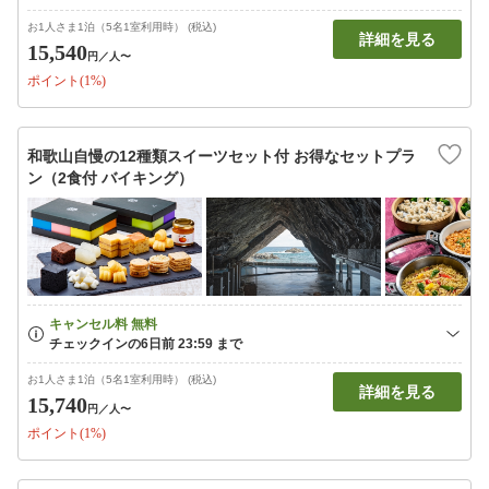
お1人さま1泊（5名1室利用時） (税込)
詳細を見る
15,540
円
／人〜
ポイント(1%)
和歌山自慢の12種類スイーツセット付 お得なセットプラ
ン（2食付 バイキング）
お1人さま1泊（5名1室利用時） (税込)
詳細を見る
15,740
円
／人〜
ポイント(1%)