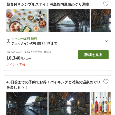
朝食付きシンプルステイ！浦島館内温泉めぐり満喫！
お1人さま1泊（1名1室利用時） (税込)
詳細を見る
10,340
円
／人〜
ポイント(1%)
45日前までの予約でお得！バイキングと浦島の温泉めぐり
を楽しもう！