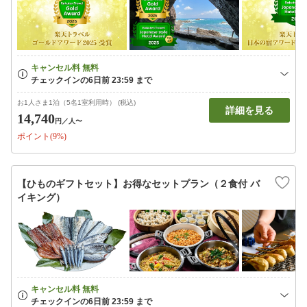
お1人さま1泊（5名1室利用時） (税込)
詳細を見る
14,740
円
／人〜
ポイント(9%)
【ひものギフトセット】お得なセットプラン（２食付 バ
イキング）