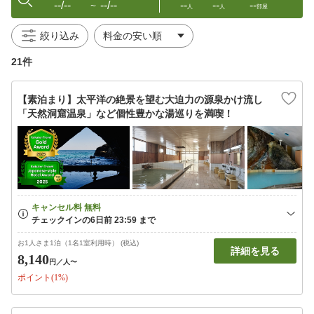
--/--
--/--
--
--
--
〜
人
人
部屋
絞り込み
21件
【素泊まり】太平洋の絶景を望む大迫力の源泉かけ流し
「天然洞窟温泉」など個性豊かな湯巡りを満喫！
お1人さま1泊（1名1室利用時） (税込)
詳細を見る
8,140
円
／人〜
ポイント(1%)