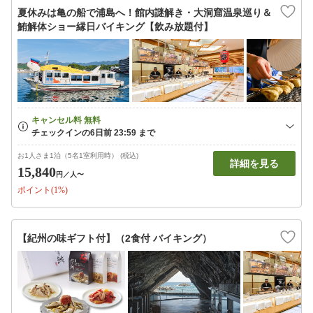
夏休みは亀の船で浦島へ！館内謎解き・大洞窟温泉巡り＆
鮪解体ショー縁日バイキング【飲み放題付】
お1人さま1泊（5名1室利用時） (税込)
詳細を見る
15,840
円
／人〜
ポイント(1%)
【紀州の味ギフト付】（2食付 バイキング）