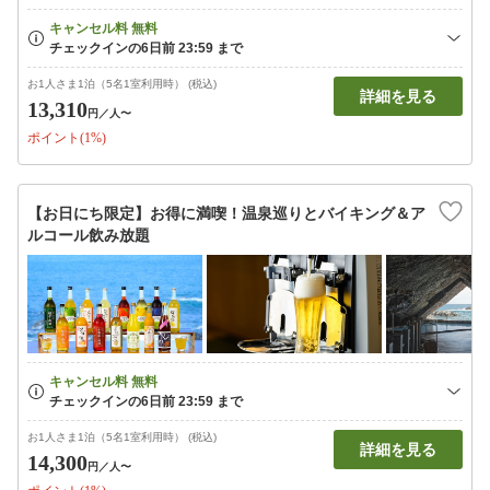
お1人さま1泊（5名1室利用時） (税込)
詳細を見る
13,310
円
／人〜
ポイント(1%)
【お日にち限定】お得に満喫！温泉巡りとバイキング＆ア
ルコール飲み放題
お1人さま1泊（5名1室利用時） (税込)
詳細を見る
14,300
円
／人〜