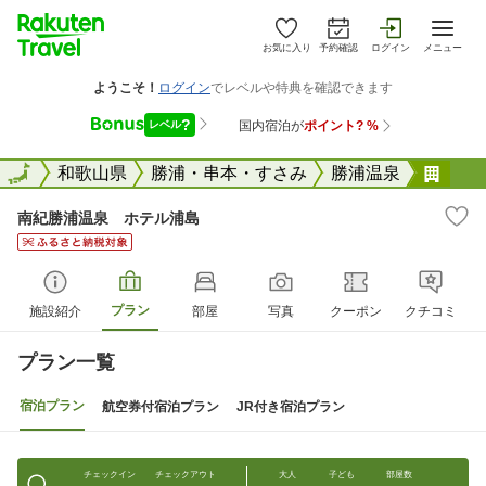
お気に入り
予約確認
ログイン
メニュー
全国
全国
和歌山県
勝浦・串本・すさみ
勝浦温泉
南紀
南紀勝浦温泉 ホテル浦島
プラン
施設紹介
部屋
写真
クーポン
クチコミ
プラン一覧
宿泊プラン
航空券付宿泊プラン
JR付き宿泊プラン
チェックイン
チェックアウト
大人
子ども
部屋数