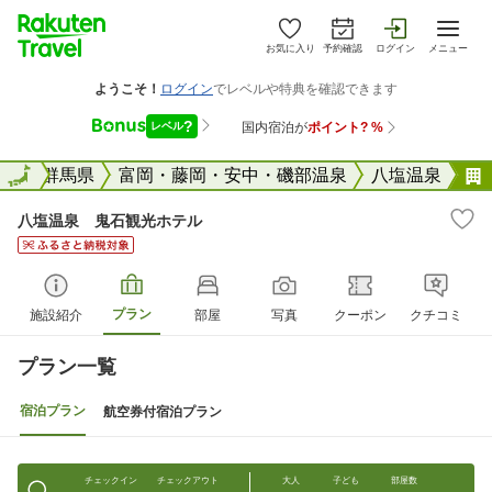
お気に入り
予約確認
ログイン
メニュー
全国
全国
群馬県
富岡・藤岡・安中・磯部温泉
八塩温泉
八塩温泉 鬼石観光ホテル
プラン
施設紹介
部屋
写真
クーポン
クチコミ
プラン一覧
宿泊プラン
航空券付宿泊プラン
チェックイン
チェックアウト
大人
子ども
部屋数