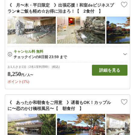
《 月〜木・平日限定 》出張応援！和室deビジネスプ
ラン★ご飯も軽め☆お得に泊まろ！【 2食付 】
お1人さま1泊（2名1室利用時） (税込)
詳細を見る
8,250
円
／人〜
ポイント(1%)
《 あったか和朝食をご用意 》遅着もOK！カップル
に〜恋のかけ橋桜風呂〜【 朝食付 】