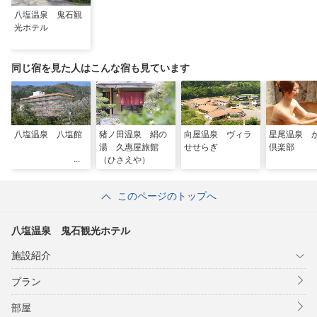
八塩温泉 鬼石観
光ホテル
同じ宿を見た人はこんな宿も見ています
八塩温泉 八塩館
猪ノ田温泉 絹の
向屋温泉 ヴィラ
星尾温泉 
湯 久惠屋旅館
せせらぎ
倶楽部
（ひさえや）
このページのトップへ
八塩温泉 鬼石観光ホテル
施設紹介
プラン
部屋