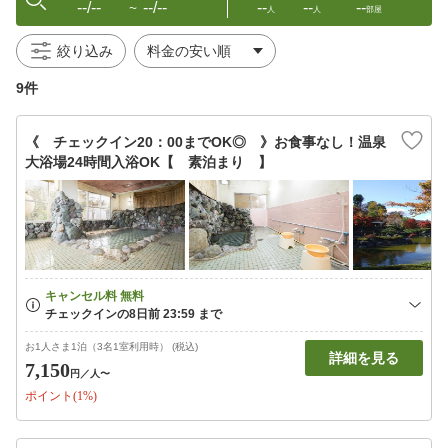
--/--
--/--
--
--
--
〜
人
人
部屋
絞り込み
9件
《 チェックイン20：00までOK◎ 》お食事なし！温泉
大浴場24時間入浴OK【 素泊まり 】
お1人さま1泊（3名1室利用時） (税込)
詳細を見る
7,150
円
／人〜
ポイント(1%)