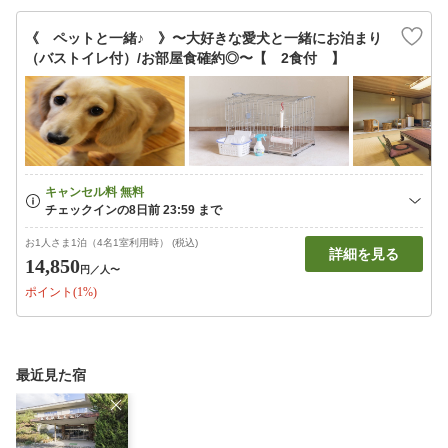
《 ペットと一緒♪ 》〜大好きな愛犬と一緒にお泊まり
（バストイレ付）/お部屋食確約◎〜【 2食付 】
お1人さま1泊（4名1室利用時） (税込)
詳細を見る
14,850
円
／人〜
ポイント(1%)
最近見た宿