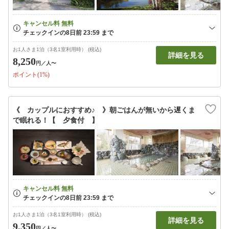
お1人さま1泊（3名1室利用時） (税込)
詳細を見る
8,250
円
／人〜
ポイント(1%)
《 カップルにおすすめ♪ 》朝ごはんが無いから遅くま
で眠れる！【 夕食付 】
お1人さま1泊（3名1室利用時） (税込)
詳細を見る
9,350
円
／人〜