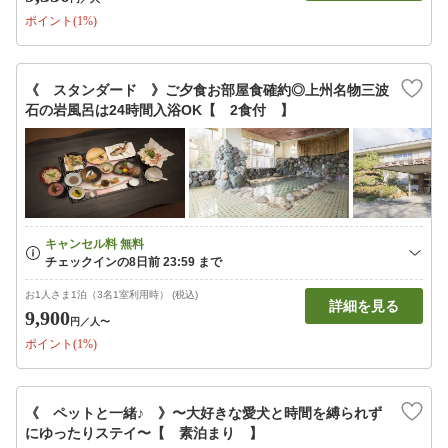
ポイント(1%)
《 スタンダード 》ご夕食お部屋食確約◎上州名物三波
石の岩風呂は24時間入浴OK【 2食付 】
お1人さま1泊（3名1室利用時） (税込)
詳細を見る
9,900
円
／人〜
ポイント(1%)
《 ペットと一緒♪ 》〜大好きな愛犬と時間を縛られず
にゆったりステイ〜【 素泊まり 】