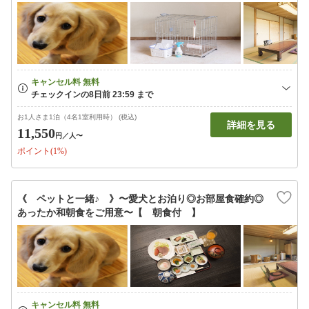
お1人さま1泊（4名1室利用時） (税込)
詳細を見る
11,550
円
／人〜
ポイント(1%)
《 ペットと一緒♪ 》〜愛犬とお泊り◎お部屋食確約◎
あったか和朝食をご用意〜【 朝食付 】