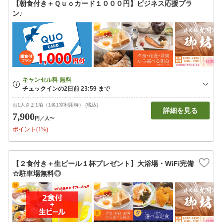
【朝食付き＋Ｑｕｏカード１０００円】ビジネス応援プラ
ン♪
お1人さま1泊（1名1室利用時） (税込)
詳細を見る
7,900
円
／人〜
ポイント(1%)
【２食付き＋生ビール１杯プレゼント】大浴場・WiFi完備
☆駐車場無料◎