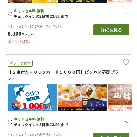
お1人さま1泊（1名1室利用時） (税込)
詳細を見る
8,800
円
／人〜
ポイント(1%)
ギフト券付き
【２食付き＋Ｑｕｏカード１０００円】ビジネス応援プラ
ン♪
お1人さま1泊（1名1室利用時） (税込)