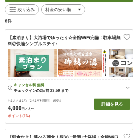
絞り込み
8件
【素泊まり】大浴場でゆったり☆全館WiFi完備！駐車場無
料◎快適シンプルステイ♪
お1人さま1泊（2名1室利用時） (税込)
詳細を見る
4,000
円
／人〜
ポイント(1%)
【朝食付き】選べる朝食！観光に最適♪大浴場・全館WiFi