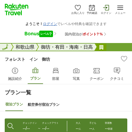
お気に入り
予約確認
ログイン
メニュー
全国
全国
和歌山県
御坊・有田・海南・日高
フォレスト
フォレスト イン 御坊
プラン
施設紹介
部屋
写真
クーポン
クチコミ
プラン一覧
宿泊プラン
航空券付宿泊プラン
チェックイン
チェックアウト
大人
子ども
部屋数
--/--
--/--
--
--
--
〜
人
人
部屋