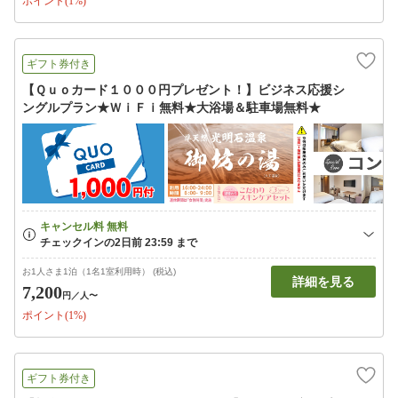
ポイント(1%)
ギフト券付き
【Ｑｕｏカード１０００円プレゼント！】ビジネス応援シ
ングルプラン★ＷｉＦｉ無料★大浴場＆駐車場無料★
お1人さま1泊（1名1室利用時） (税込)
詳細を見る
7,200
円
／人〜
ポイント(1%)
ギフト券付き