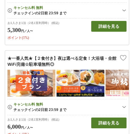
お1人さま1泊（2名1室利用時） (税込)
詳細を見る
5,300
円
／人〜
ポイント(1%)
★一番人気★【２食付き】夜は選べる定食！大浴場・全館
WiFi完備☆駐車場無料◎
お1人さま1泊（2名1室利用時） (税込)
詳細を見る
6,000
円
／人〜