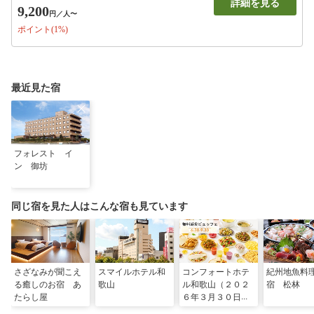
詳細を見る
9,200
円
／人〜
ポイント(1%)
最近見た宿
フォレスト イ
ン 御坊
同じ宿を見た人はこんな宿も見ています
さざなみが聞こえ
スマイルホテル和
コンフォートホテ
紀州地魚料
る癒しのお宿 あ
歌山
ル和歌山（２０２
宿 松林
たらし屋
６年３月３０日
リニューアル）