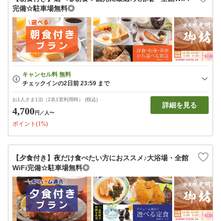
完備☆駐車場無料◎
お1人さま1泊（2名1室利用時） (税込)
詳細を見る
4,700
円
／人〜
ポイント(1%)
【夕食付き】夜だけ食べたい方におススメ♪大浴場・全館
WiFi完備☆駐車場無料◎