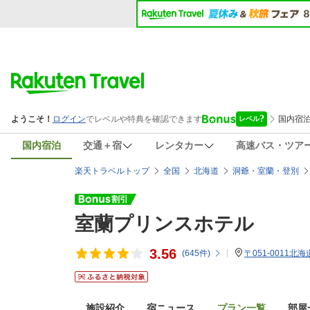
国内宿泊
交通＋宿
レンタカー
高速バス・ツア
楽天トラベルトップ
全国
北海道
洞爺・室蘭・登別
室蘭プリンスホテル
3.56
(
645
件)
〒051-0011北
施設紹介
宿ニュース
プラン一覧
部屋