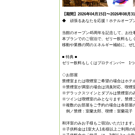
【期間】2026年04月15日〜2026年08月3
◆ 頑張るあなたを応援！ホテルオープン
当館のオープン45周年を記念して、お仕
本プランでのご宿泊で、ゼリー飲料もし
移動や業務の間のエネルギー補給に、ぜ
■ 特典 ■
ゼリー飲料もしくはプロテインバー 1つ
◇お部屋
禁煙室または喫煙室ご希望の場合はホテ
※禁煙室が満室の場合は消臭対応、喫煙
※デラックスツインとダブルは禁煙室の
※ツインは喫煙室のみとなります。禁煙
※複数のお部屋をご予約の場合は各部屋
例／禁煙：室蘭太郎、喫煙：室蘭花子
和洋室のみお子様もご宿泊いただけます
※子供料金は1室大人1名様以上ご利用の