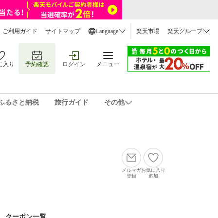
ご利用ガイド
サイトマップ
Language
楽天市場
楽天グループ
に入り
予約確認
ログイン
メニュー
ふるさと納税
旅行ガイド
その他
メルマガ
お気に入り
登録
追加
クーポン一覧