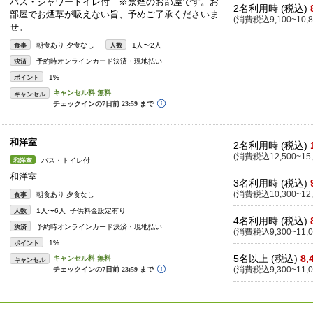
バス・シャワートイレ付 ※禁煙のお部屋です。お
2名利用時 (税込)
部屋でお煙草が吸えない旨、予めご了承くださいま
(消費税込9,100~10,8
せ。
朝食あり 夕食なし
1人〜2人
食事
人数
予約時オンラインカード決済・現地払い
決済
1%
ポイント
キャンセル
和洋室
2名利用時 (税込)
(消費税込12,500~15,
バス・トイレ付
和洋室
和洋室
3名利用時 (税込)
(消費税込10,300~12,
朝食あり 夕食なし
食事
1人〜6人 子供料金設定有り
人数
4名利用時 (税込)
予約時オンラインカード決済・現地払い
決済
(消費税込9,300~11,0
1%
ポイント
5名以上 (税込)
8,
キャンセル
(消費税込9,300~11,0