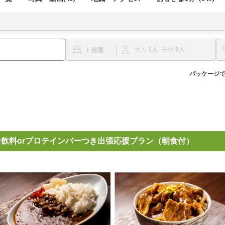
1
0
1
大人
子供
パッケージ
ー飲料orプロテインバーつき出張応援プラン（朝食付）