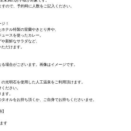
学生未満のお子様が対象です。
ますので、予約時に人数をご記入ください。
ージ！
たホテル特製の室蘭やきとり丼や、
ジュースを使ったカレー。
ずや新鮮なサラダなど、
いただけます。
なる場合がございます。画像はイメージです。
」の光明石を使用した人工温泉をご利用頂けます。
けください。
ります。
のタオルをお持ち頂くか、ご自身でお持ちくださいませ。
時】
ます