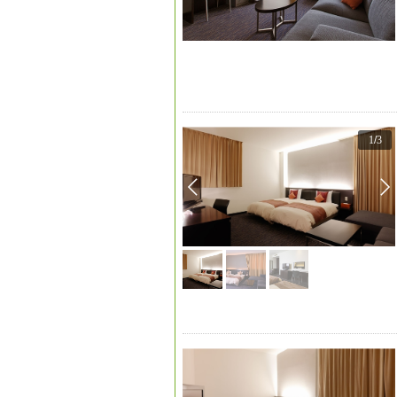
1
/
3