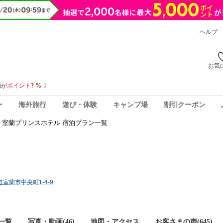
ヘルプ
お気
ー
海外旅行
遊び・体験
キャンプ場
割引クーポン
室蘭プリンスホテル 宿泊プラン一覧
海道室蘭市中央町1-4-9
一覧
写真・動画(46)
地図・アクセス
お客さまの声(
645
)