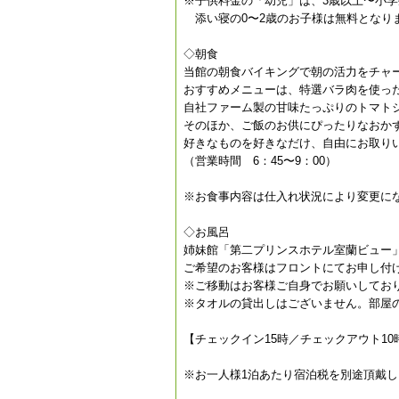
※子供料金の「幼児」は、3歳以上〜小
添い寝の0〜2歳のお子様は無料となり
◇朝食
当館の朝食バイキングで朝の活力をチャ
おすすめメニューは、特選バラ肉を使っ
自社ファーム製の甘味たっぷりのトマト
そのほか、ご飯のお供にぴったりなおか
好きなものを好きなだけ、自由にお取り
（営業時間 6：45〜9：00）
※お食事内容は仕入れ状況により変更に
◇お風呂
姉妹館「第二プリンスホテル室蘭ビュー
ご希望のお客様はフロントにてお申し付
※ご移動はお客様ご自身でお願いしてお
※タオルの貸出しはございません。部屋
【チェックイン15時／チェックアウト10
※お一人様1泊あたり宿泊税を別途頂戴し