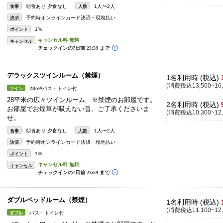
朝食あり 夕食なし
1人〜2人
食事
人数
予約時オンラインカード決済・現地払い
決済
1%
ポイント
キャンセル
デラックスツインルーム（禁煙）
1名利用時 (税込)
(消費税込13,500~16,
28m²/バス・トイレ付
ツイン
28平米の広々ツインルーム ※禁煙のお部屋です。
2名利用時 (税込)
お部屋でお煙草が吸えない旨、ご了承くださいま
(消費税込10,300~12,
せ。
朝食あり 夕食なし
1人〜2人
食事
人数
予約時オンラインカード決済・現地払い
決済
1%
ポイント
キャンセル
ダブルベッドルーム（禁煙）
1名利用時 (税込)
(消費税込11,100~12,
バス・トイレ付
ダブル