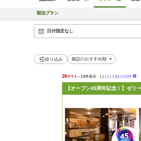
宿泊プラン
日付指定なし
絞り込み
26
件中
1～10件表示
[
1
|
2
|
3
]
次の10件
【オープン45周年記念！】ゼリ