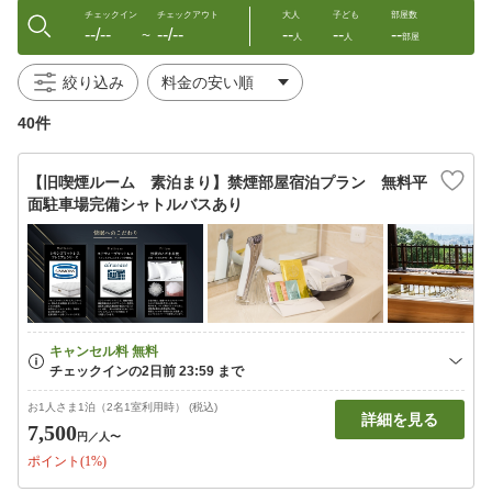
チェックイン
チェックアウト
大人
子ども
部屋数
--/--
--/--
--
--
--
〜
人
人
部屋
絞り込み
40件
【旧喫煙ルーム 素泊まり】禁煙部屋宿泊プラン 無料平
面駐車場完備シャトルバスあり
お1人さま1泊（2名1室利用時） (税込)
詳細を見る
7,500
円
／人〜
ポイント(1%)