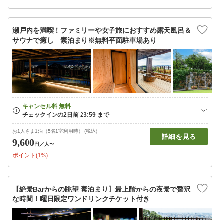
瀬戸内を満喫！ファミリーや女子旅におすすめ露天風呂＆
サウナで癒し 素泊まり※無料平面駐車場あり
お1人さま1泊（5名1室利用時） (税込)
詳細を見る
9,600
円
／人〜
ポイント(1%)
【絶景Barからの眺望 素泊まり】最上階からの夜景で贅沢
な時間！曜日限定ワンドリンクチケット付き