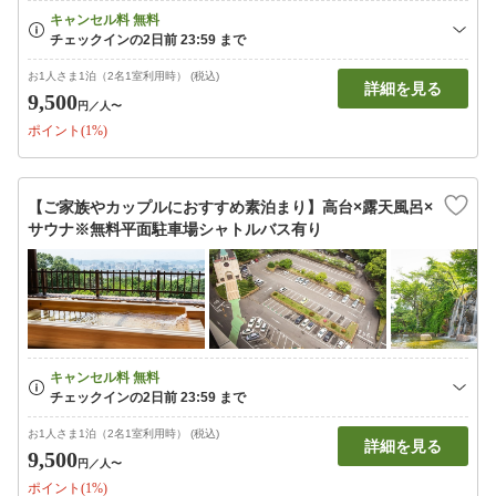
お1人さま1泊（2名1室利用時） (税込)
詳細を見る
9,500
円
／人〜
ポイント(1%)
【ご家族やカップルにおすすめ素泊まり】高台×露天風呂×
サウナ※無料平面駐車場シャトルバス有り
お1人さま1泊（2名1室利用時） (税込)
詳細を見る
9,500
円
／人〜
ポイント(1%)