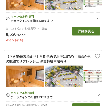
お1人さま1泊（2名1室利用時） (税込)
詳細を見る
8,550
円
／人〜
ポイント(1%)
【さき楽60素泊まり】早期予約でお得にSTAY！高台から
の眺望でリフレッシュ ※無料駐車場有り
お1人さま1泊（2名1室利用時） (税込)