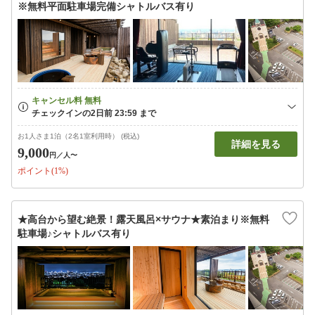
※無料平面駐車場完備シャトルバス有り
お1人さま1泊（2名1室利用時） (税込)
詳細を見る
9,000
円
／人〜
ポイント(1%)
★高台から望む絶景！露天風呂×サウナ★素泊まり※無料
駐車場♪シャトルバス有り