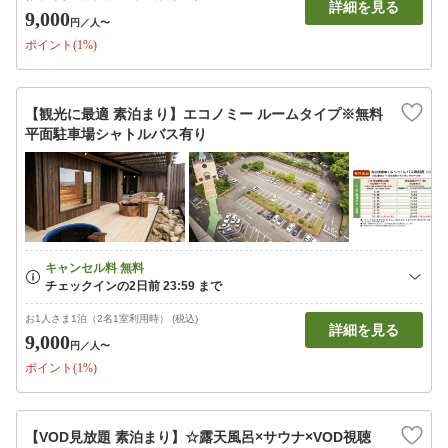
詳細を見る
9,000
円
／人〜
ポイント(1%)
【観光に最適 素泊まり】エコノミー ルームタイプ※無料
平面駐車場シャトルバス有り
お1人さま1泊（2名1室利用時） (税込)
詳細を見る
9,000
円
／人〜
ポイント(1%)
【VOD見放題 素泊まり】☆露天風呂×サウナ×VOD視聴