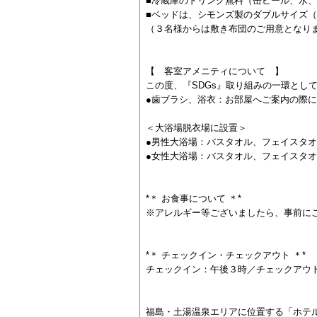
■冷蔵庫のドリンク無料（缶ビール、水
■ベッドは、シモンズ製のダブルサイズ（約1
（３名様からは敷き布団のご用意となり
【 客室アメニティについて 】
この度、『SDGs』取り組みの一環とし
●歯ブラシ、浴衣：お部屋へご案内の際
＜大浴場脱衣場に設置＞
●男性大浴場：バスタオル、フェイスタ
●女性大浴場：バスタオル、フェイスタ
*＊ お食事について ＊*
※アレルギー等ございましたら、事前に
*＊ チェックイン・チェックアウト ＊*
チェックイン：午後３時／チェックアウト
福島・土湯温泉エリアに位置する「ホテ