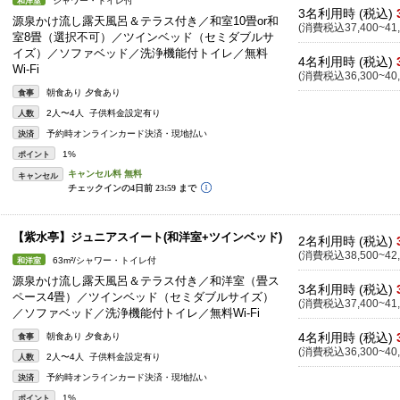
シャワー・トイレ付
和洋室
3名利用時 (税込)
源泉かけ流し露天風呂＆テラス付き／和室10畳or和
(消費税込37,400~41,
室8畳（選択不可）／ツインベッド（セミダブルサ
イズ）／ソファベッド／洗浄機能付トイレ／無料
4名利用時 (税込)
Wi-Fi
(消費税込36,300~40,
朝食あり 夕食あり
食事
2人〜4人 子供料金設定有り
人数
予約時オンラインカード決済・現地払い
決済
1%
ポイント
キャンセル
【紫水亭】ジュニアスイート(和洋室+ツインベッド)
2名利用時 (税込)
(消費税込38,500~42,
63m²/シャワー・トイレ付
和洋室
源泉かけ流し露天風呂＆テラス付き／和洋室（畳ス
3名利用時 (税込)
ペース4畳）／ツインベッド（セミダブルサイズ）
(消費税込37,400~41,
／ソファベッド／洗浄機能付トイレ／無料Wi-Fi
4名利用時 (税込)
朝食あり 夕食あり
食事
(消費税込36,300~40,
2人〜4人 子供料金設定有り
人数
予約時オンラインカード決済・現地払い
決済
1%
ポイント