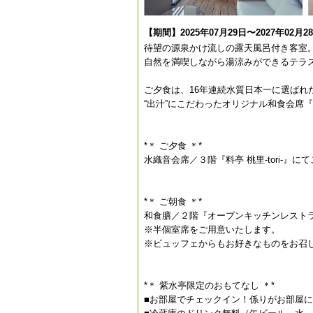
【期間】2025年07月29日〜2027年02月2
待望の源泉かけ流しの露天風呂付き客室
自然を満喫しながら湯涼みができるテラ
ご夕食は、16年連続水質日本一に選ばれ
“出汁”にこだわったオリジナル和食会席
*＊ ご夕食 ＊*
水織音会席／３階『料亭 桃里-tori-』に
*＊ ご朝食 ＊*
和食膳／２階『オープンキッチンレスト
※半個室席をご用意いたします。
※ビュッフェからもお好きなものをお召
*＊ 紫水亭限定のおもてなし ＊*
■お部屋でチェックイン！係りがお部屋