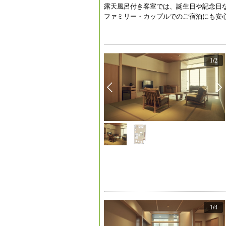
露天風呂付き客室では、誕生日や記念日
ファミリー・カップルでのご宿泊にも安
1
/
2
1
/
4