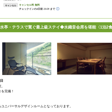
キャンセル
水亭・テラスで寛ぐ最上級ステイ◆水織音会席を堪能〈1泊2
8日
室。
スを完備！
るユニバーサルデザインルームとなっております。