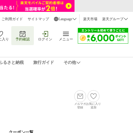
ご利用ガイド
サイトマップ
Language
楽天市場
楽天グループ
に入り
予約確認
ログイン
メニュー
ふるさと納税
旅行ガイド
その他
メルマガ
お気に入り
登録
追加
クーポン一覧