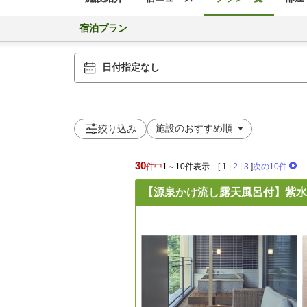
宿泊プラン
日付指定なし
絞り込み
30
件中
1～10件表示
[
1
|
2
|
3
]
次の10件
【源泉かけ流し露天風呂付】紫水