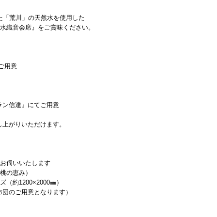
た「荒川」の天然水を使用した
『水織音会席』をご賞味ください。
てご用意
ラン信達』にてご用意
し上がりいただけます。
にお伺いいたします
、桃の恵み）
約1200×2000㎜）
布団のご用意となります）