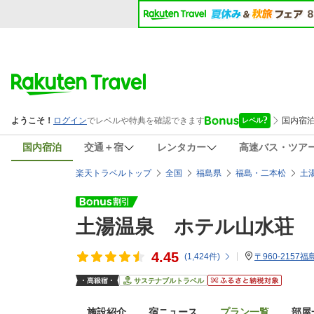
国内宿泊
交通＋宿
レンタカー
高速バス・ツア
楽天トラベルトップ
全国
福島県
福島・二本松
土
土湯温泉 ホテル山水荘
4.45
(
1,424
件)
〒960-215
サステナブルトラベル
施設紹介
宿ニュース
プラン一覧
部屋