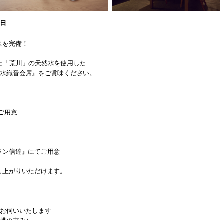
8日
。
スを完備！
た「荒川」の天然水を使用した
『水織音会席』をご賞味ください。
てご用意
ラン信達』にてご用意
し上がりいただけます。
にお伺いいたします