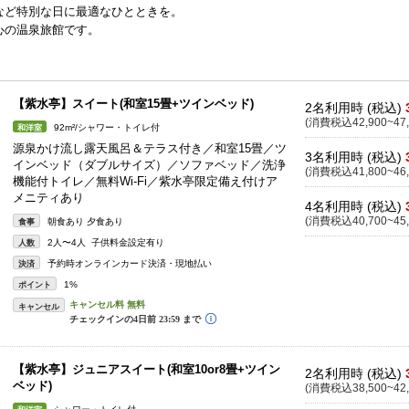
など特別な日に最適なひとときを。
心の温泉旅館です。
【紫水亭】スイート(和室15畳+ツインベッド)
2名利用時 (税込)
(消費税込42,900~47,
92m²/シャワー・トイレ付
和洋室
源泉かけ流し露天風呂＆テラス付き／和室15畳／ツ
3名利用時 (税込)
インベッド（ダブルサイズ）／ソファベッド／洗浄
(消費税込41,800~46,
機能付トイレ／無料Wi-Fi／紫水亭限定備え付けア
メニティあり
4名利用時 (税込)
(消費税込40,700~45,
朝食あり 夕食あり
食事
2人〜4人 子供料金設定有り
人数
予約時オンラインカード決済・現地払い
決済
1%
ポイント
キャンセル
【紫水亭】ジュニアスイート(和室10or8畳+ツイン
2名利用時 (税込)
ベッド)
(消費税込38,500~42,