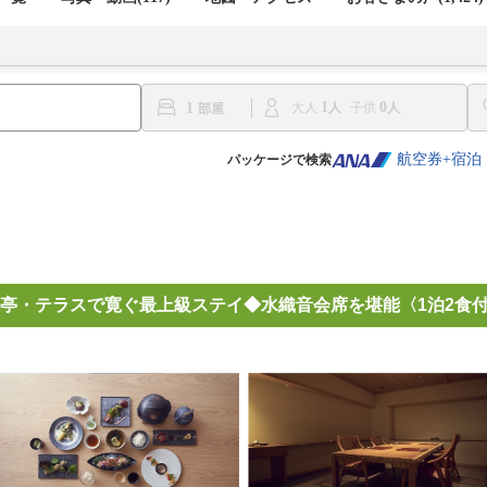
1
0
1
大人
子供
航空券+宿泊
パッケージで検索
亭・テラスで寛ぐ最上級ステイ◆水織音会席を堪能〈1泊2食