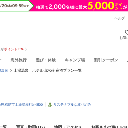
ヘルプ
お気
ー
海外旅行
遊び・体験
キャンプ場
割引クーポン
土湯温泉 ホテル山水荘 宿泊プラン一覧
湯温泉
7福島県福島市土湯温泉町油畑55
サステナブルな取り組み
一覧
写真・動画(117)
地図・アクセス
お客さまの声(
1,424
)