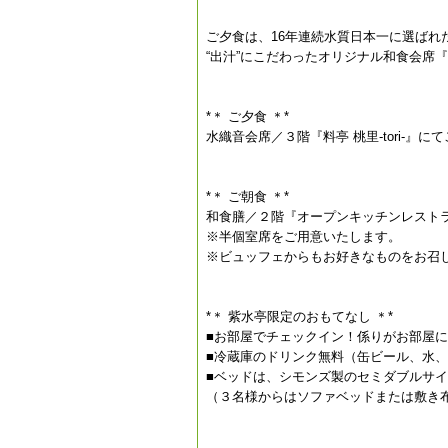
ご夕食は、16年連続水質日本一に選ばれ
“出汁”にこだわったオリジナル和食会席
*＊ ご夕食 ＊*
水織音会席／３階『料亭 桃里-tori-』に
*＊ ご朝食 ＊*
和食膳／２階『オープンキッチンレスト
※半個室席をご用意いたします。
※ビュッフェからもお好きなものをお召
*＊ 紫水亭限定のおもてなし ＊*
■お部屋でチェックイン！係りがお部屋
■冷蔵庫のドリンク無料（缶ビール、水
■ベッドは、シモンズ製のセミダブルサイズ（
（３名様からはソファベッドまたは敷き