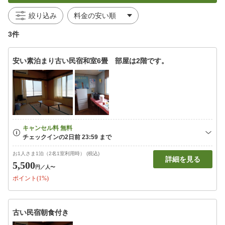
絞り込み
3件
安い素泊まり古い民宿和室6畳 部屋は2階です。
お1人さま1泊（2名1室利用時） (税込)
詳細を見る
5,500
円
／人〜
ポイント(1%)
古い民宿朝食付き