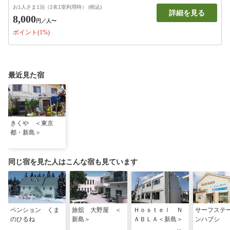
お1人さま1泊（2名1室利用時） (税込)
詳細を見る
8,000
円
／人〜
ポイント(1%)
最近見た宿
きくや ＜東京
都・新島＞
同じ宿を見た人はこんな宿も見ています
ペンション くま
旅舘 大野屋 ＜
Ｈｏｓｔｅｌ Ｎ
サーフステ
のひるね
新島＞
ＡＢＬＡ＜新島＞
ンハブシ