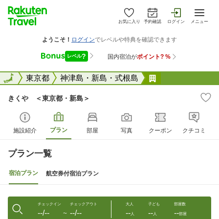
お気に入り
予約確認
ログイン
メニュー
全国
全国
東京都
神津島・新島・式根島
きくや ＜東京
きくや ＜東京都・新島＞
プラン
施設紹介
部屋
写真
クーポン
クチコミ
プラン一覧
宿泊プラン
航空券付宿泊プラン
チェックイン
チェックアウト
大人
子ども
部屋数
--/--
--/--
--
--
--
〜
人
人
部屋