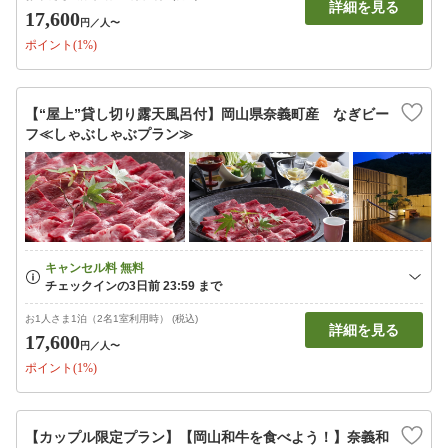
詳細を見る
17,600
円
／人〜
ポイント(1%)
【“屋上”貸し切り露天風呂付】岡山県奈義町産 なぎビー
フ≪しゃぶしゃぶプラン≫
お1人さま1泊（2名1室利用時） (税込)
詳細を見る
17,600
円
／人〜
ポイント(1%)
【カップル限定プラン】【岡山和牛を食べよう！】奈義和