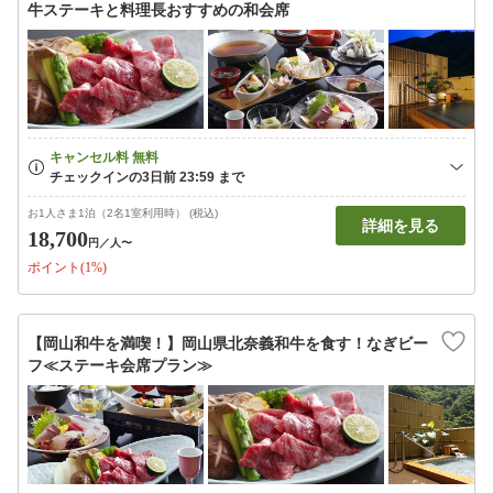
牛ステーキと料理長おすすめの和会席
お1人さま1泊（2名1室利用時） (税込)
詳細を見る
18,700
円
／人〜
ポイント(1%)
【岡山和牛を満喫！】岡山県北奈義和牛を食す！なぎビー
フ≪ステーキ会席プラン≫