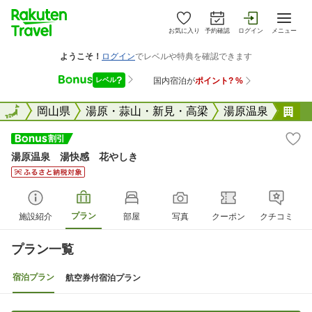
お気に入り
予約確認
ログイン
メニュー
全国
全国
岡山県
湯原・蒜山・新見・高梁
湯原温泉
湯
湯原温泉 湯快感 花やしき
プラン
施設紹介
部屋
写真
クーポン
クチコミ
プラン一覧
宿泊プラン
航空券付宿泊プラン