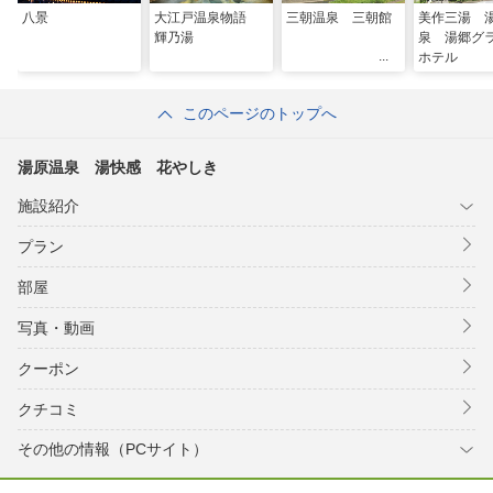
八景
大江戸温泉物語
三朝温泉 三朝館
美作三湯 
輝乃湯
泉 湯郷グ
ホテル
このページのトップへ
湯原温泉 湯快感 花やしき
施設紹介
プラン
部屋
写真・動画
クーポン
クチコミ
その他の情報（PCサイト）