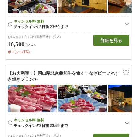
お1人さま1泊（2名1室利用時） (税込)
詳細を見る
16,500
円
／人〜
ポイント(1%)
【お肉満喫！】岡山県北奈義和牛を食す！なぎビーフ≪す
き焼きプラン≫
お1人さま1泊（2名1室利用時） (税込)