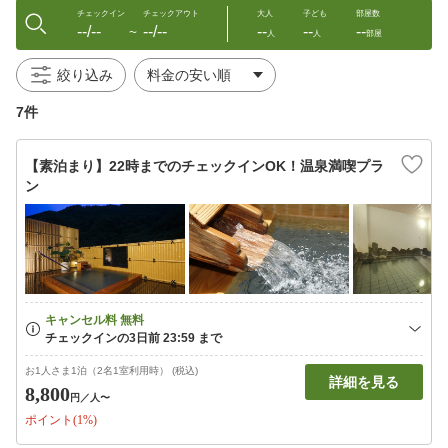
チェックイン
チェックアウト
大人
子ども
部屋数
--/--
--/--
--
--
--
〜
人
人
部屋
絞り込み
7件
【素泊まり】22時までのチェックインOK！温泉満喫プラ
ン
お1人さま1泊（2名1室利用時） (税込)
詳細を見る
8,800
円
／人〜
ポイント(1%)