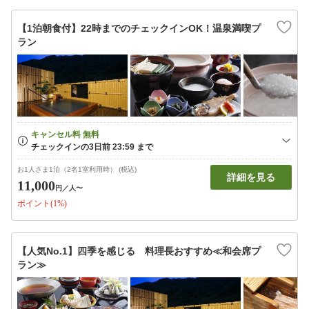
【1泊朝食付】22時までのチェックインOK！温泉満喫プ
ラン
お1人さま1泊（2名1室利用時） (税込)
詳細を見る
11,000
円
／人〜
ポイント(1%)
【人気No.1】四季を感じる 料理長おすすめ≪和会席プ
ラン≫