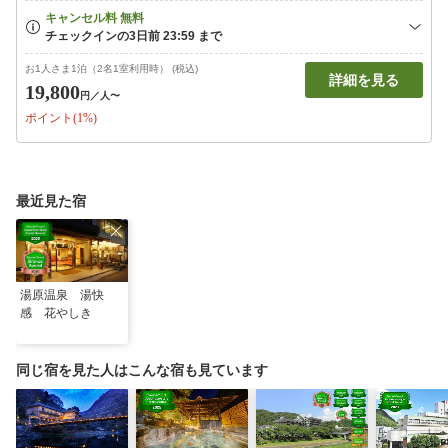
お1人さま1泊（2名1室利用時） (税込)
詳細を見る
19,800
円
／人〜
ポイント(1%)
最近見た宿
湯原温泉 湯快
感 花やしき
同じ宿を見た人はこんな宿も見ています