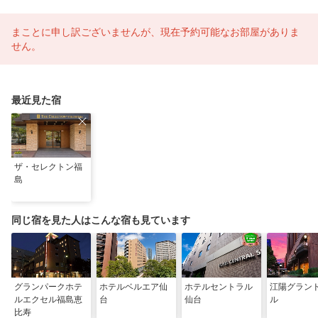
まことに申し訳ございませんが、現在予約可能なお部屋がありま
せん。
最近見た宿
ザ・セレクトン福
島
同じ宿を見た人はこんな宿も見ています
グランパークホテ
ホテルベルエア仙
ホテルセントラル
江陽グラン
ルエクセル福島恵
台
仙台
ル
比寿