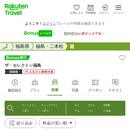
お気に入り
予約確認
ログイン
メニュー
全国
全国
福島県
福島・二本松
ザ・セレクトン福島
ザ・セレクトン福島
部屋
施設紹介
プラン
写真
クーポン
クチコミ
チェックイン
チェックアウト
大人
子ども
部屋数
--/--
--/--
--
--
--
〜
人
人
部屋
絞り込み