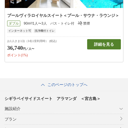
プールヴィラロイヤルスイート＜プール・サウナ・ラウンジ＞
ダブル
90m²/1人〜3人
バス・トイレ付
禁煙
インターネット可
洗浄機付トイレ
お1人さま1泊（3名1室利用時） (税込)
詳細を見る
36,740
円
／人〜
ポイント(1%)
このページのトップへ
シギラベイサイドスイート アラマンダ ＜宮古島＞
施設紹介
プラン