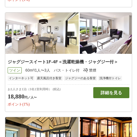
ジャグジースイート1F-4F＜洗濯乾燥機・ジャグジー付＞
ツイン
60m²/1人〜3人
バス・トイレ付
禁煙
インターネット可
露天風呂付き客室
ジャグジーのある客室
洗浄機付トイレ
お1人さま1泊（3名1室利用時） (税込)
詳細を見る
18,880
円
／人〜
ポイント(1%)