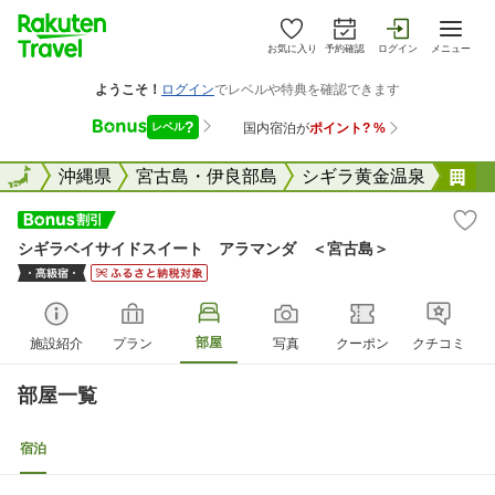
お気に入り
予約確認
ログイン
メニュー
全国
全国
沖縄県
宮古島・伊良部島
シギラ黄金温泉
シ
シギラベイサイドスイート アラマンダ ＜宮古島＞
部屋
施設紹介
プラン
写真
クーポン
クチコミ
部屋一覧
宿泊