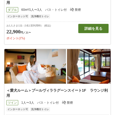
用
ダブル
60m²/1人〜3人
バス・トイレ付
禁煙
インターネット可
洗浄機付トイレ
お1人さま1泊（3名1室利用時） (税込)
詳細を見る
22,900
円
／人〜
ポイント(1%)
＜愛犬ルーム＞プールヴィララグーンスイート1F ラウンジ利
用
ツイン
1人〜3人
バス・トイレ付
禁煙
インターネット可
洗浄機付トイレ