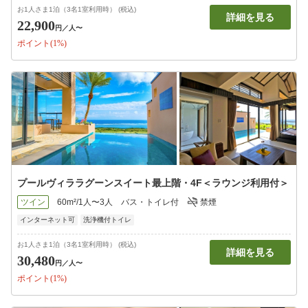
お1人さま1泊（3名1室利用時） (税込)
詳細を見る
22,900
円
／人〜
ポイント(1%)
プールヴィララグーンスイート最上階・4F＜ラウンジ利用付＞
ツイン
60m²/1人〜3人
バス・トイレ付
禁煙
インターネット可
洗浄機付トイレ
お1人さま1泊（3名1室利用時） (税込)
詳細を見る
30,480
円
／人〜
ポイント(1%)