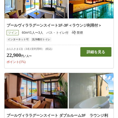
プールヴィララグーンスイート1F-3F＜ラウンジ利用付＞
ツイン
60m²/1人〜3人
バス・トイレ付
禁煙
インターネット可
洗浄機付トイレ
お1人さま1泊（3名1室利用時） (税込)
詳細を見る
22,900
円
／人〜
ポイント(1%)
プールヴィララグーンスイート ダブルルーム3F ラウンジ利