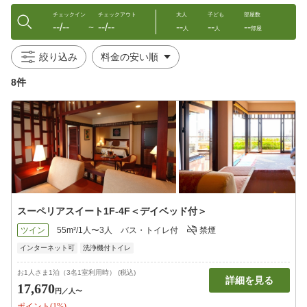
チェックイン
チェックアウト
大人
子ども
部屋数
--/--
--/--
--
--
--
〜
人
人
部屋
絞り込み
8件
スーペリアスイート1F-4F＜デイベッド付＞
ツイン
55m²/1人〜3人
バス・トイレ付
禁煙
インターネット可
洗浄機付トイレ
お1人さま1泊（3名1室利用時） (税込)
詳細を見る
17,670
円
／人〜
ポイント(1%)