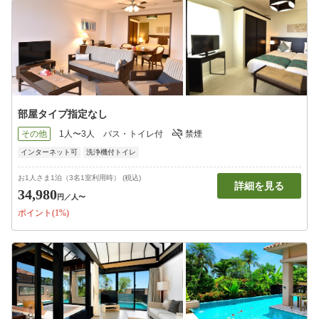
部屋タイプ指定なし
その他
1人〜3人
バス・トイレ付
禁煙
インターネット可
洗浄機付トイレ
お1人さま1泊（3名1室利用時） (税込)
詳細を見る
34,980
円
／人〜
ポイント(1%)