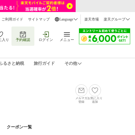
ご利用ガイド
サイトマップ
Language
楽天市場
楽天グループ
に入り
予約確認
ログイン
メニュー
ふるさと納税
旅行ガイド
その他
メルマガ
お気に入り
登録
追加
クーポン一覧