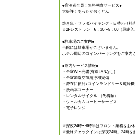
●宿泊者全員！無料朝食サービス●
大好評！あったかおうどん
焼き魚・サラダバイキング・日替わり料
☆2Fレストラン 6：30〜9：00（最終入
●駐車場のご案内●
当館には駐車場がございません。
ホテル周辺のコインパーキングをご案内さ
●館内サービス情報●
・全室WiFi完備(有線LANなし)
・全室加湿空気清浄機完備
・滞在に便利♪コインランドリー＆乾燥機
・漫画本コーナー
・レンタルサイクル （先着順）
・ウェルカムコーヒーサービス
・電子レンジ
※深夜24時〜6時半はフロント業務をお
※最終チェックインは深夜24時。24時