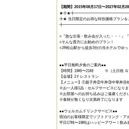
【期間】2015年08月17日〜2027年02月2
★╋★╋━━━━━━━━━━━━━━
╋★ 当日限定のお得な特別価格プランを
╋━━━━━━━━━━━━━━━━━
○『急な出張・飲み会が入った・・・』
○そんな貴方にお勧めのプラン！
○JR松山駅から徒歩3分の当ホテルでゆっ
●●平日無料夕食のご案内●●
【時間】19時〜21時 ※（土日祝 
【会場】2Ｆレストラン
【メニュー】①親子丼②牛丼③中華丼④
※お一人様1品・セルフサービスになりま
※お部屋へのお持ち込みはご遠慮くださ
※食材が無くなり次第終了になります
●●ウェルカムドリンクサービス●●
宿泊のお客様限定でソフトドリンク・ア
平日17時〜19時はハッピーアワー！飲