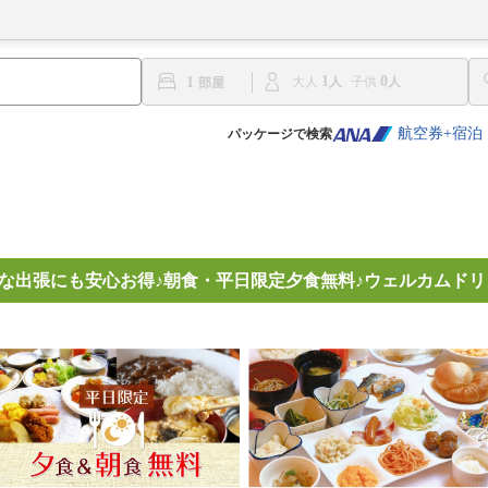
1
0
1
大人
子供
航空券+宿泊
パッケージで検索
///急な出張にも安心お得♪朝食・平日限定夕食無料♪ウェルカムド