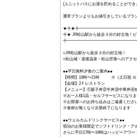
(ユニットバスにお湯を貯めることができ
通常プランよりもお値引きしているプラ
★╋★╋━━━━━━━━━━━━━━
╋★ JR松山駅から徒歩３分の好立地！
╋━━━━━━━━━━━━━━━━━
○JR松山駅から徒歩３分の好立地！
○松山城・道後温泉・松山空港へのアクセ
●●平日無料夕食のご案内●●
【時間】19時〜21時 ※（土日祝 
【会場】2Ｆレストラン
【メニュー】①親子丼②牛丼③中華丼④
※お一人様1品・セルフサービスになりま
※お部屋へのお持ち込みはご遠慮くださ
※食材が無くなり次第終了になります
●●ウェルカムドリンクサービス●●
宿泊のお客様限定でソフトドリンク・ア
さらに平日17時〜19時はハッピーアワ