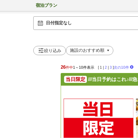
宿泊プラン
日付指定なし
絞り込み
26
件中
1～10件表示
[
1
|
2
|
3
]
次の10件
当日限定
///当日予約はこれ♪