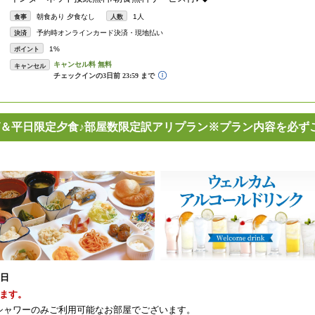
朝食あり 夕食なし
1人
食事
人数
予約時オンラインカード決済・現地払い
決済
1%
ポイント
キャンセル
＆平日限定夕食♪部屋数限定訳アリプラン※プラン内容を必ず
1日
ます。
シャワーのみご利用可能なお部屋でございます。