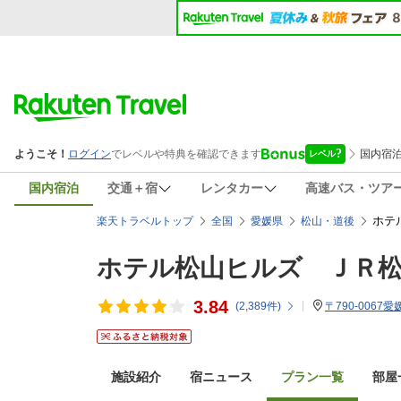
国内宿泊
交通＋宿
レンタカー
高速バス・ツア
ホテ
楽天トラベルトップ
全国
愛媛県
松山・道後
ホテル松山ヒルズ ＪＲ
3.84
(
2,389
件)
〒790-0067
施設紹介
宿ニュース
プラン一覧
部屋