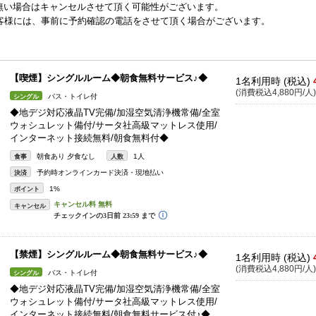
無い場合はキャンセルさせて頂く可能性がございます。
お客様には、事前に予約確認の電話をさせて頂く場合がございます。
【喫煙】シングルルーム◆朝食無料サービス♪◆
1名利用時 (税込)
(消費税込4,880円/人)
バス・トイレ付
シングル
◆地デジ対応液晶TV完備/加湿空気清浄機常備/全室
ウォシュレット備付/サータ社高級マットレス使用/
インターネット接続無料/朝食無料付◆
朝食あり 夕食なし
1人
食事
人数
予約時オンラインカード決済・現地払い
決済
1%
ポイント
キャンセル
【禁煙】シングルルーム◆朝食無料サービス♪◆
1名利用時 (税込)
(消費税込4,880円/人)
バス・トイレ付
シングル
◆地デジ対応液晶TV完備/加湿空気清浄機常備/全室
ウォシュレット備付/サータ社高級マットレス使用/
インターネット接続無料/朝食無料サービス付♪◆