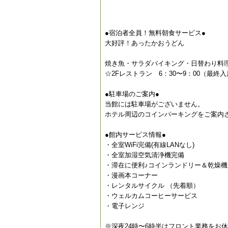
●宿泊者全員！無料朝食サービス●
大好評！あったかおうどん
焼き魚・サラダバイキング・日替わり料
☆2Fレストラン 6：30〜9：00（最終入
●駐車場のご案内●
当館には駐車場がございません。
ホテル周辺のコインパーキングをご案内さ
●館内サービス情報●
・全室WiFi完備(有線LANなし)
・全室加湿空気清浄機完備
・滞在に便利♪コインランドリー＆乾燥機
・漫画本コーナー
・レンタルサイクル （先着順）
・ウェルカムコーヒーサービス
・電子レンジ
※深夜24時〜6時半はフロント業務をお