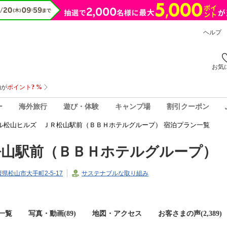
ヘルプ
お気
ー
海外旅行
遊び・体験
キャンプ場
割引クーポン
ル松山ヒルズ ＪＲ松山駅前（ＢＢＨホテルグループ） 宿泊プラン一覧
松山駅前（ＢＢＨホテルグループ）
愛媛県松山市大手町2-5-17
サステナブルな取り組み
一覧
写真・動画(89)
地図・アクセス
お客さまの声(
2,389
)