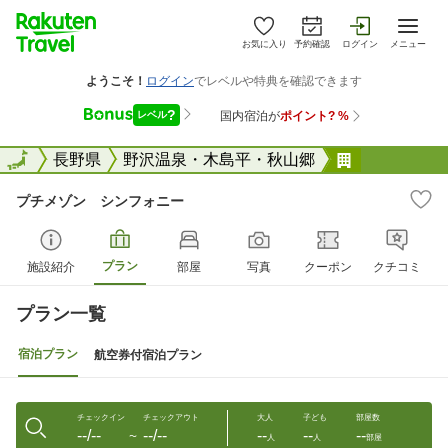
お気に入り
予約確認
ログイン
メニュー
全国
全国
長野県
野沢温泉・木島平・秋山郷
プチメゾン
プチメゾン シンフォニー
プラン
施設紹介
部屋
写真
クーポン
クチコミ
プラン一覧
宿泊プラン
航空券付宿泊プラン
チェックイン
チェックアウト
大人
子ども
部屋数
--/--
--/--
--
--
--
〜
人
人
部屋