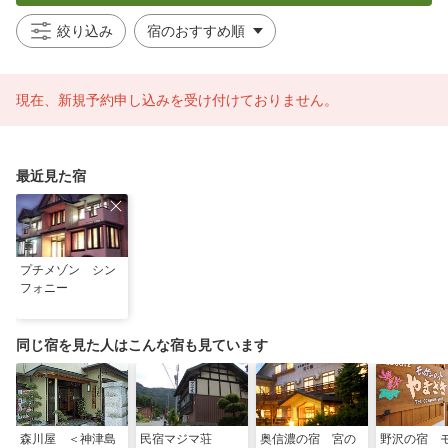
絞り込み
現在、新規予約申し込みを受け付けておりません。
最近見た宿
プチメゾン シン
フォニー
同じ宿を見た人はこんな宿も見ています
森川屋 ＜神津島
民宿マジマ荘
奥信濃の宿 宮の
野沢の宿 