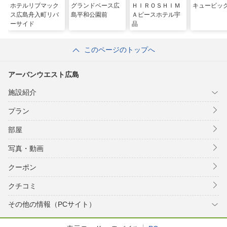
ホテルリブマック
グランドベース広
ＨＩＲＯＳＨＩＭ
キュービッ
ス広島舟入町リバ
島平和公園前
Ａピースホテル宇
ーサイド
品
このページのトップへ
アーバンウエスト広島
施設紹介
プラン
部屋
写真・動画
クーポン
クチコミ
その他の情報（PCサイト）