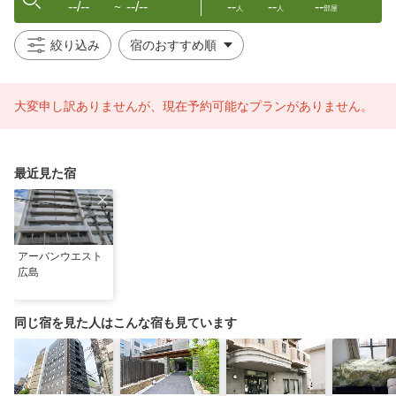
--/--
--/--
--
--
--
〜
人
人
部屋
絞り込み
大変申し訳ありませんが、現在予約可能なプランがありません。
最近見た宿
アーバンウエスト
広島
同じ宿を見た人はこんな宿も見ています