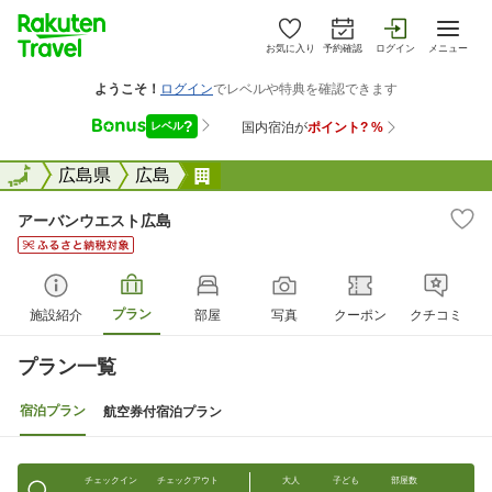
お気に入り
予約確認
ログイン
メニュー
全国
全国
広島県
広島
アーバンウエスト広島
アーバンウエスト広島
プラン
施設紹介
部屋
写真
クーポン
クチコミ
プラン一覧
宿泊プラン
航空券付宿泊プラン
チェックイン
チェックアウト
大人
子ども
部屋数