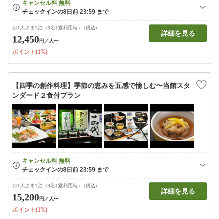
お1人さま1泊（3名1室利用時） (税込)
詳細を見る
12,450
円
／人〜
ポイント(1%)
【四季の創作料理】季節の恵みを五感で愉しむ〜当館スタ
ンダード２食付プラン
お1人さま1泊（3名1室利用時） (税込)
詳細を見る
15,200
円
／人〜
ポイント(1%)