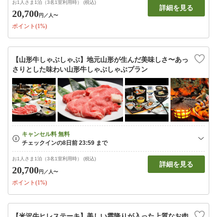
お1人さま1泊（3名1室利用時） (税込)
詳細を見る
20,700
円
／人〜
ポイント(1%)
【山形牛しゃぶしゃぶ】地元山形が生んだ美味しさ〜あっ
さりとした味わい山形牛しゃぶしゃぶプラン
お1人さま1泊（3名1室利用時） (税込)
詳細を見る
20,700
円
／人〜
ポイント(1%)
【米沢牛ヒレステーキ】美しい霜降りが入った上質なお肉