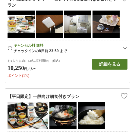
ラン
お1人さま1泊（3名1室利用時） (税込)
詳細を見る
10,250
円
／人〜
ポイント(1%)
【平日限定】一般向け朝食付きプラン