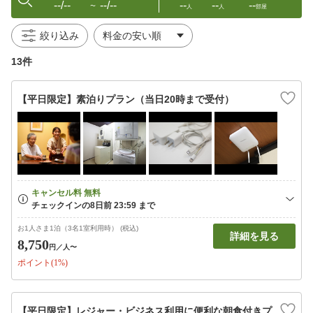
--/--
--/--
--
--
--
〜
人
人
部屋
絞り込み
13件
【平日限定】素泊りプラン（当日20時まで受付）
お1人さま1泊（3名1室利用時） (税込)
詳細を見る
8,750
円
／人〜
ポイント(1%)
【平日限定】レジャー・ビジネス利用に便利な朝食付きプ