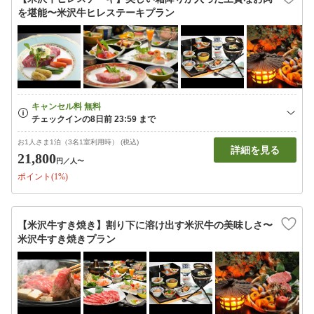
を堪能〜米沢牛ヒレステーキプラン
お1人さま1泊（3名1室利用時） (税込)
詳細を見る
21,800
円
／人〜
ポイント(1%)
【米沢牛すき焼き】割り下に溶け出す米沢牛の美味しさ〜
米沢牛すき焼きプラン