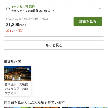
お1人さま1泊（3名1室利用時） (税込)
詳細を見る
21,800
円
／人〜
ポイント(1%)
もっと見る
最近見た宿
赤湯温泉 美術館
のような宿 旅館
やまと屋
同じ宿を見た人はこんな宿も見ています