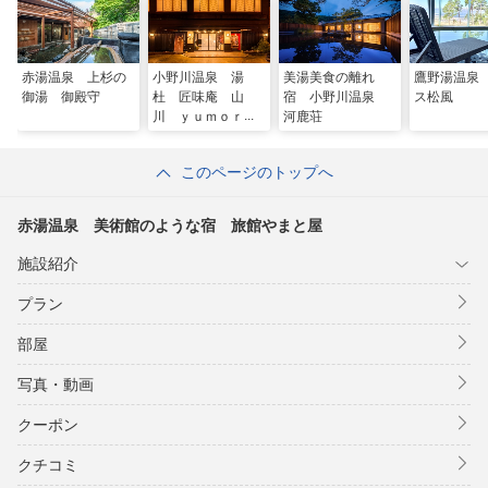
赤湯温泉 上杉の
小野川温泉 湯
美湯美食の離れ
鷹野湯温泉
御湯 御殿守
杜 匠味庵 山
宿 小野川温泉
ス松風
川 ｙｕｍｏｒｉ
河鹿荘
－ｓｈｏｍｉａ
ｎ ＹＡＭＡＫＡ
このページのトップへ
ＷＡ
赤湯温泉 美術館のような宿 旅館やまと屋
施設紹介
プラン
部屋
写真・動画
クーポン
クチコミ