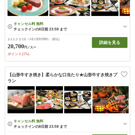
お1人さま1泊（3名1室利用時） (税込)
詳細を見る
20,700
円
／人〜
ポイント(1%)
【山形牛すき焼き】柔らかな口当たり★山形牛すき焼きプ
ラン