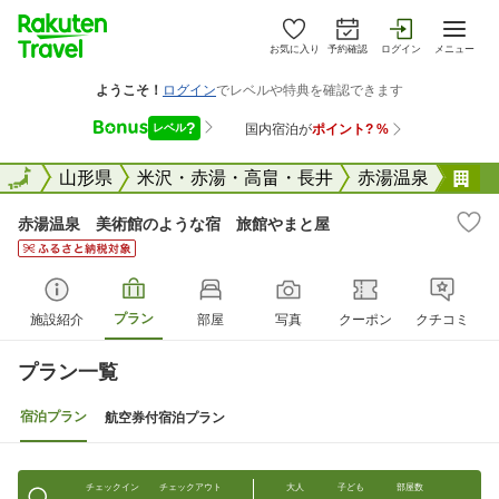
お気に入り
予約確認
ログイン
メニュー
全国
全国
山形県
米沢・赤湯・高畠・長井
赤湯温泉
赤
赤湯温泉 美術館のような宿 旅館やまと屋
プラン
施設紹介
部屋
写真
クーポン
クチコミ
プラン一覧
宿泊プラン
航空券付宿泊プラン
チェックイン
チェックアウト
大人
子ども
部屋数