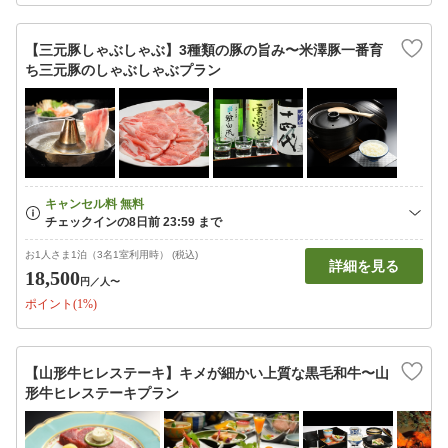
【三元豚しゃぶしゃぶ】3種類の豚の旨み〜米澤豚一番育
ち三元豚のしゃぶしゃぶプラン
お1人さま1泊（3名1室利用時） (税込)
詳細を見る
18,500
円
／人〜
ポイント(1%)
【山形牛ヒレステーキ】キメが細かい上質な黒毛和牛〜山
形牛ヒレステーキプラン