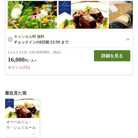
お1人さま1泊（3名1室利用時） (税込)
詳細を見る
16,000
円
／人〜
ポイント(1%)
最近見た宿
オーベルジュ・
ラ・シュミエール