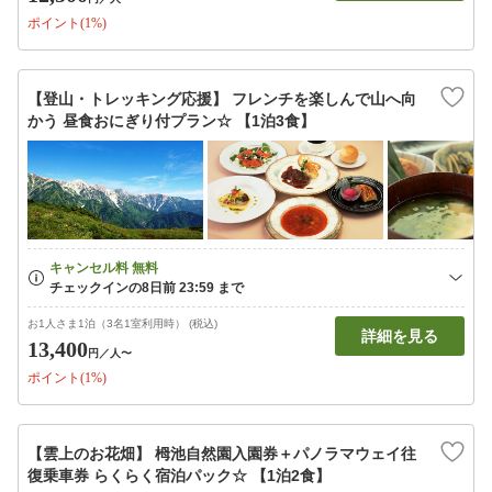
ポイント(1%)
【登山・トレッキング応援】 フレンチを楽しんで山へ向
かう 昼食おにぎり付プラン☆ 【1泊3食】
お1人さま1泊（3名1室利用時） (税込)
詳細を見る
13,400
円
／人〜
ポイント(1%)
【雲上のお花畑】 栂池自然園入園券＋パノラマウェイ往
復乗車券 らくらく宿泊パック☆ 【1泊2食】