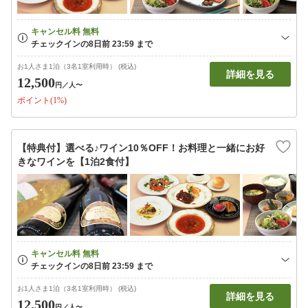
お1人さま1泊（3名1室利用時） (税込)
詳細を見る
12,500
円
／人〜
ポイント(1%)
【特典付】選べる♪ワイン10％OFF！お料理と一緒にお好
きなワインを【1泊2食付】
お1人さま1泊（3名1室利用時） (税込)
詳細を見る
12,500
円
／人〜