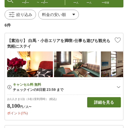
--/--
--/--
--
--
--
〜
人
人
部屋
絞り込み
6件
【素泊り】 白馬・小谷エリアを満喫♪仕事も遊びも観光も
気軽にステイ
お1人さま1泊（3名1室利用時） (税込)
詳細を見る
8,100
円
／人〜
ポイント(1%)