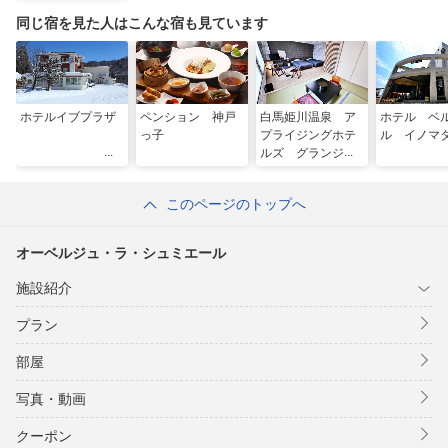
同じ宿を見た人はこんな宿も見ています
ホテルイブプラザ
ペンション 神戸
白馬姫川温泉 ア
ホテル ベ
っ子
プライジングホテ
ル イノマ
ルズ グランジャ
ム栂池
このページのトップへ
オーベルジュ・ラ・シュミエール
施設紹介
プラン
部屋
写真・動画
クーポン