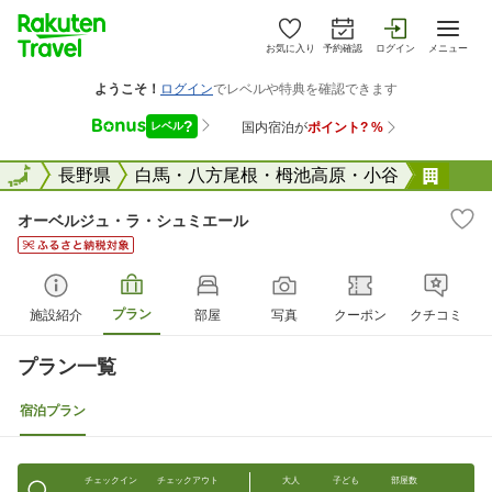
お気に入り
予約確認
ログイン
メニュー
全国
全国
長野県
白馬・八方尾根・栂池高原・小谷
オー
オーベルジュ・ラ・シュミエール
プラン
施設紹介
部屋
写真
クーポン
クチコミ
プラン一覧
宿泊プラン
チェックイン
チェックアウト
大人
子ども
部屋数