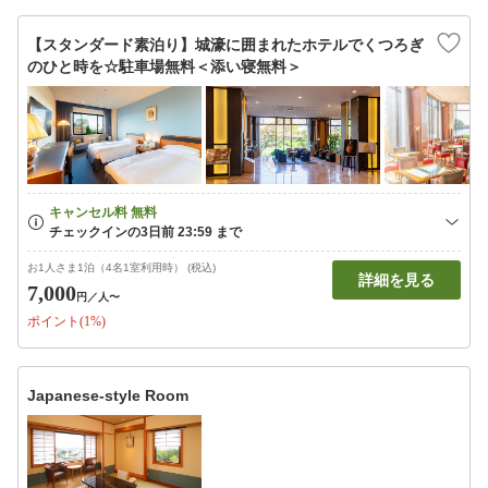
【スタンダード素泊り】城濠に囲まれたホテルでくつろぎ
のひと時を☆駐車場無料＜添い寝無料＞
お1人さま1泊（4名1室利用時） (税込)
詳細を見る
7,000
円
／人〜
ポイント(1%)
Japanese-style Room