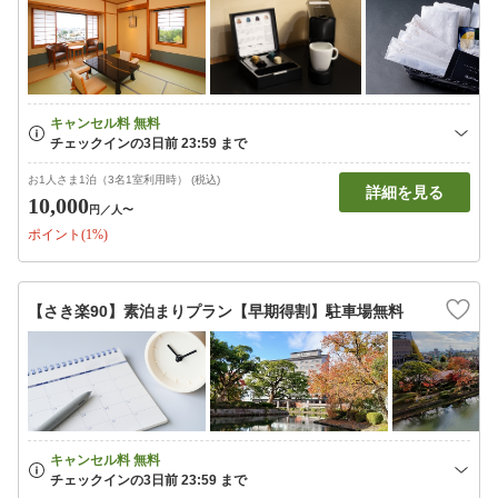
お1人さま1泊（3名1室利用時） (税込)
詳細を見る
10,000
円
／人〜
ポイント(1%)
【さき楽90】素泊まりプラン【早期得割】駐車場無料