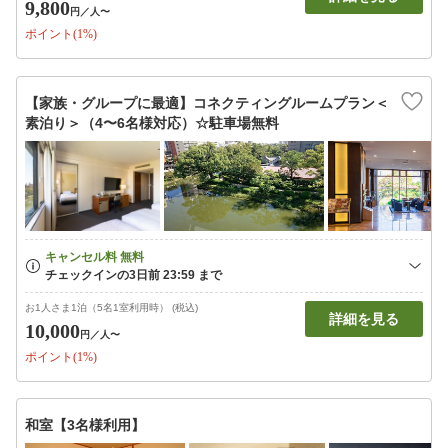
9,800
円
／人〜
ポイント(1%)
【家族・グループに最適】コネクティングルームプラン＜
素泊り＞（4〜6名様対応）☆駐車場無料
お1人さま1泊（5名1室利用時） (税込)
詳細を見る
10,000
円
／人〜
ポイント(1%)
和室【3名様利用】