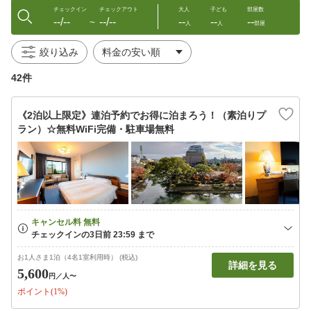
チェックイン
チェックアウト
大人
子ども
部屋数
--/--
--/--
--
--
--
〜
人
人
部屋
絞り込み
42件
《2泊以上限定》連泊予約でお得に泊まろう！（素泊りプ
ラン）☆無料WiFi完備・駐車場無料
お1人さま1泊（4名1室利用時） (税込)
詳細を見る
5,600
円
／人〜
ポイント(1%)