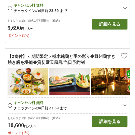
お1人さま1泊（5名1室利用時） (税込)
詳細を見る
9,690
円
／人〜
ポイント(1%)
【2食付】＜期間限定＞栃木銘鶏と季の彩り◆野州鶏すき
焼き膳を堪能◆貸切露天風呂/当日予約制
お1人さま1泊（5名1室利用時） (税込)
詳細を見る
10,600
円
／人〜
ポイント(1%)