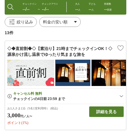
チェックイン
チェックアウト
大人
子ども
部屋数
--/--
--/--
--
--
--
〜
人
人
部屋
絞り込み
13件
◇◆直前割◆◇【素泊り】21時までチェックインOK！◇
源泉かけ流し温泉でゆったり気ままな旅を
お1人さま1泊（5名1室利用時） (税込)
詳細を見る
3,000
円
／人〜
ポイント(1%)