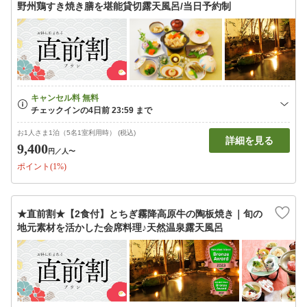
野州鶏すき焼き膳を堪能貸切露天風呂/当日予約制
お1人さま1泊（5名1室利用時） (税込)
詳細を見る
9,400
円
／人〜
ポイント(1%)
★直前割★【2食付】とちぎ霧降高原牛の陶板焼き｜旬の
地元素材を活かした会席料理♪天然温泉露天風呂