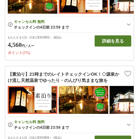
お1人さま1泊（5名1室利用時） (税込)
詳細を見る
4,560
円
／人〜
ポイント(1%)
【素泊り】21時までのレイトチェックインOK！◇源泉か
け流し天然温泉でゆったり・のんびり気ままな旅を
お1人さま1泊（5名1室利用時） (税込)