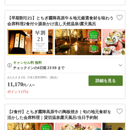
【早期割引21】とちぎ霧降高原牛＆地元厳選食材を味わう
会席料理2食付☆源泉かけ流し天然温泉/露天風呂
お1人さま1泊（5名1室利用時） (税込)
詳細を見る
11,170
円
／人〜
ポイント(1%)
【2食付】とちぎ霧降高原牛の陶板焼き｜旬の地元食材を
活かした会席料理｜貸切温泉露天風呂/当日予約制