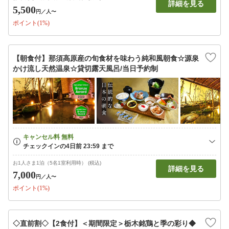
詳細を見る
5,500
円
／人〜
ポイント(1%)
【朝食付】那須高原産の旬食材を味わう純和風朝食☆源泉
かけ流し天然温泉☆貸切露天風呂/当日予約制
お1人さま1泊（5名1室利用時） (税込)
詳細を見る
7,000
円
／人〜
ポイント(1%)
◇直前割◇【2食付】＜期間限定＞栃木銘鶏と季の彩り◆