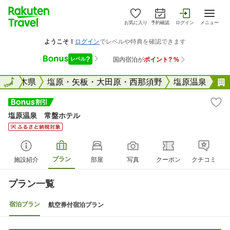
お気に入り
予約確認
ログイン
メニュー
全国
栃木県
全国
塩原・矢板・大田原・西那須野
塩原温泉
塩原温泉 常盤ホテル
プラン
施設紹介
部屋
写真
クーポン
クチコミ
プラン一覧
宿泊プラン
航空券付宿泊プラン