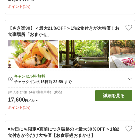
ポイント(1%)
【さき楽90】＜最大21％OFF＞1泊2食付きが大特価！お
食事場所「おまかせ」
お1人さま1泊（4名1室利用時） (税込)
詳細を見る
17,600
円
／人〜
ポイント(1%)
■お日にち限定■直前につき破格の＜最大30％OFF＞1泊2
食付きが今だけ大特価【お食事処おまかせ】