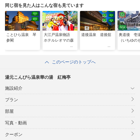
同じ宿を見た人はこんな宿も見ています
ことひら温泉 琴
大江戸温泉物語
道後温泉 道後舘
奥道後 壱
参閣
ホテルレオマの森
（いちゆの
このページのトップへ
湯元こんぴら温泉華の湯 紅梅亭
施設紹介
プラン
部屋
写真・動画
クーポン