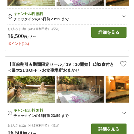
お1人さま1泊（4名1室利用時） (税込)
詳細を見る
16,500
円
／人〜
ポイント(1%)
【直前割引★期間限定セール／19：10開始】1泊2食付き
＜最大21％OFF＞お食事場所おまかせ
お1人さま1泊（4名1室利用時） (税込)
詳細を見る
16,500
円
／人〜