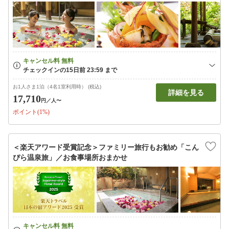
お1人さま1泊（4名1室利用時） (税込)
詳細を見る
17,710
円
／人〜
ポイント(1%)
＜楽天アワード受賞記念＞ファミリー旅行もお勧め「こん
ぴら温泉旅」／お食事場所おまかせ