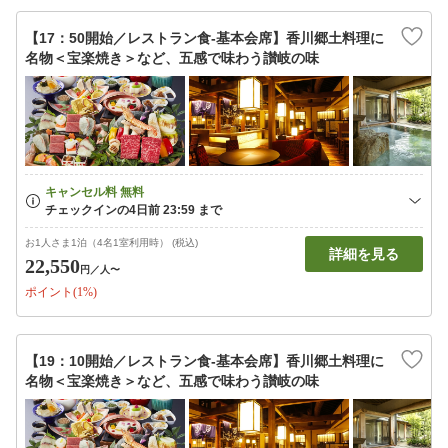
【17：50開始／レストラン食‐基本会席】香川郷土料理に
名物＜宝楽焼き＞など、五感で味わう讃岐の味
お1人さま1泊（4名1室利用時） (税込)
詳細を見る
22,550
円
／人〜
ポイント(1%)
【19：10開始／レストラン食‐基本会席】香川郷土料理に
名物＜宝楽焼き＞など、五感で味わう讃岐の味