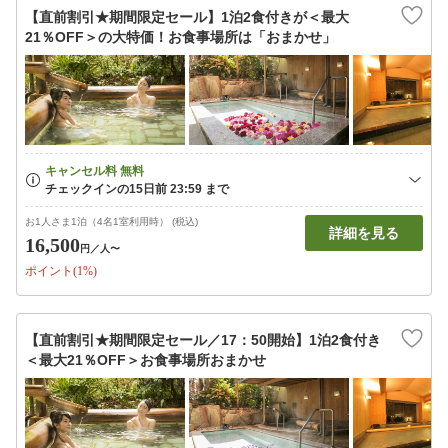
【直前割引★期間限定セール】1泊2食付きが＜最大
21％OFF＞の大特価！お食事場所は「おまかせ」
お1人さま1泊（4名1室利用時） (税込)
詳細を見る
16,500
円
／人〜
ポイント(1%)
【直前割引★期間限定セール／17：50開始】1泊2食付き
＜最大21％OFF＞お食事場所おまかせ