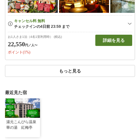
お1人さま1泊（4名1室利用時） (税込)
詳細を見る
22,550
円
／人〜
ポイント(1%)
もっと見る
最近見た宿
湯元こんぴら温泉
華の湯 紅梅亭