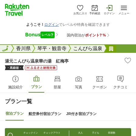
お気に入り
予約確認
ログイン
メニュー
全国
全国
香川県
琴平・観音寺
こんぴら温泉
湯元こん
湯元こんぴら温泉華の湯 紅梅亭
プラン
施設紹介
部屋
写真
クーポン
クチコミ
プラン一覧
宿泊プラン
航空券付宿泊プラン
JR付き宿泊プラン
チェックイン
チェックアウト
大人
子ども
部屋数