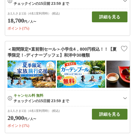
お1人さま1泊（4名1室利用時） (税込)
詳細を見る
18,700
円
／人〜
ポイント(1%)
＜期間限定×直前割セール＞小学生4，800円税込！！【夏
季限定！‐ディナーブッフェ】和洋中30種類
お1人さま1泊（4名1室利用時） (税込)
詳細を見る
20,900
円
／人〜
ポイント(1%)