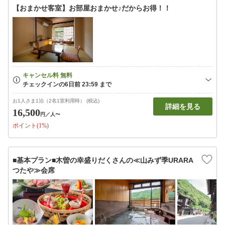
【おまかせ客室】お部屋おまかせ♪だからお得！！
お1人さま1泊（2名1室利用時） (税込)
詳細を見る
16,500
円
／人〜
ポイント(1%)
■基本プラン■木曽の幸盛りだくさんの≪山みず季URARA
つたや≫会席