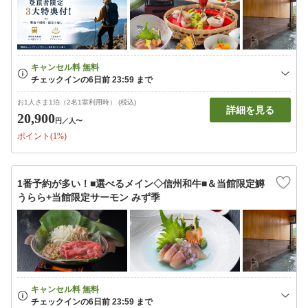
お1人さま1泊（2名1室利用時） (税込)
詳細を見る
20,900
円
／人〜
ポイント(1%)
1番予約が多い！■選べるメイン◇信州和牛■＆当館限定鱒
うらら+当館限定サーモン みず季