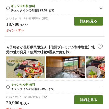
お1人さま1泊（2名1室利用時） (税込)
詳細を見る
18,700
円
／人〜
ポイント(1%)
★予約者が長野県民限定★【信州プレミアム和牛増量】地
元の魅力発見！信州の味覚×温泉の癒し旅♪
お1人さま1泊（2名1室利用時） (税込)
詳細を見る
20,900
円
／人〜