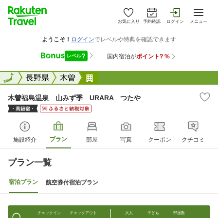
お気に入り
予約確認
ログイン
メニュー
全国
全国
長野県
木曽
木曽福島温泉 山みず季 URAR
木曽福島温泉 山みず季 URARA つたや
プラン
施設紹介
部屋
写真
クーポン
クチコミ
プラン一覧
宿泊プラン
航空券付宿泊プラン
チェックイン
チェックアウト
大人
子ども
部屋数