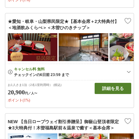
ポイント(1%)
★愛知・岐阜・山梨県民限定★【基本会席＋2大特典付】
＜地酒飲みくらべ＞＜木曽ひのきチップ＞
お1人さま1泊（2名1室利用時） (税込)
詳細を見る
20,900
円
／人〜
ポイント(1%)
NEW 【当日ロープウェイ割引券贈呈】御嶽山登頂者限定
★3大特典付！木曽福島駅前＆温泉で癒す＜基本会席＞