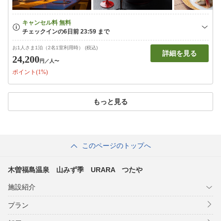
お1人さま1泊（2名1室利用時） (税込)
詳細を見る
24,200
円
／人〜
ポイント(1%)
もっと見る
このページのトップへ
木曽福島温泉 山みず季 URARA つたや
施設紹介
プラン