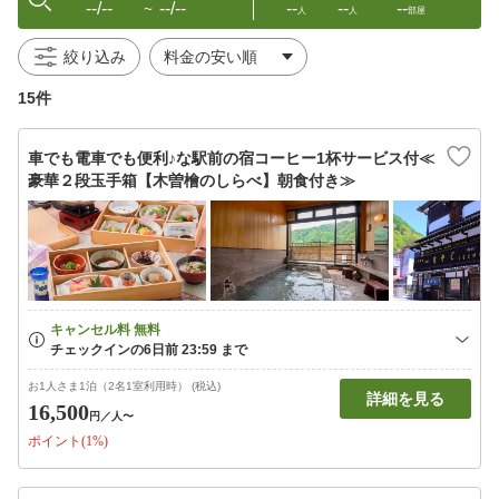
--/--
--/--
--
--
--
〜
人
人
部屋
絞り込み
15件
車でも電車でも便利♪な駅前の宿コーヒー1杯サービス付≪
豪華２段玉手箱【木曽檜のしらべ】朝食付き≫
お1人さま1泊（2名1室利用時） (税込)
詳細を見る
16,500
円
／人〜
ポイント(1%)