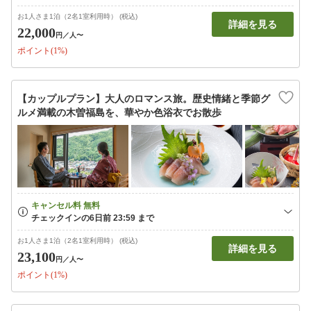
お1人さま1泊（2名1室利用時） (税込)
詳細を見る
22,000
円
／人〜
ポイント(1%)
【カップルプラン】大人のロマンス旅。歴史情緒と季節グ
ルメ満載の木曽福島を、華やか色浴衣でお散歩
お1人さま1泊（2名1室利用時） (税込)
詳細を見る
23,100
円
／人〜
ポイント(1%)