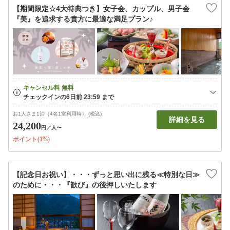
【期間限定☆4大特典つき】女子会、カップル、男子会
『美』を追求する貴方に最適な満足プラン♪
お1人さま1泊（4名1室利用時） (税込)
詳細を見る
24,200
円
／人〜
ポイント(1%)
【記念日お祝い】・・・ずっと思い出に残る≪特別な日≫
のために・・・『歓び』の後押しいたします