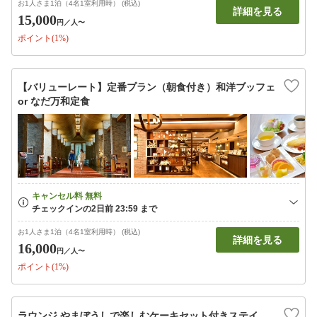
お1人さま1泊（4名1室利用時） (税込)
詳細を見る
15,000
円
／人〜
ポイント(1%)
【バリューレート】定番プラン（朝食付き）和洋ブッフェ
or なだ万和定食
お1人さま1泊（4名1室利用時） (税込)
詳細を見る
16,000
円
／人〜
ポイント(1%)
ラウンジ やまぼうしで楽しむケーキセット付きステイ