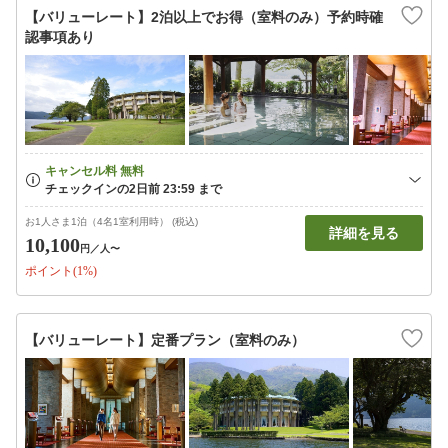
【バリューレート】2泊以上でお得（室料のみ）予約時確
認事項あり
お1人さま1泊（4名1室利用時） (税込)
詳細を見る
10,100
円
／人〜
ポイント(1%)
【バリューレート】定番プラン（室料のみ）