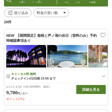
--/--
--/--
--
--
--
〜
人
人
部屋
絞り込み
28件
NEW 【期間限定】箱根と芦ノ湖の休日（室料のみ）予約
時確認事項あり
お1人さま1泊（4名1室利用時） (税込)
詳細を見る
9,700
円
／人〜
ポイント(1%)