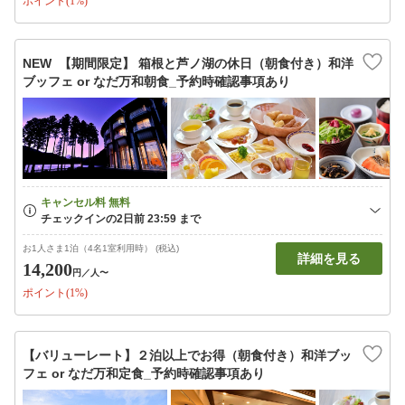
ポイント(1%)
NEW 【期間限定】 箱根と芦ノ湖の休日（朝食付き）和洋
ブッフェ or なだ万和朝食_予約時確認事項あり
お1人さま1泊（4名1室利用時） (税込)
詳細を見る
14,200
円
／人〜
ポイント(1%)
【バリューレート】２泊以上でお得（朝食付き）和洋ブッ
フェ or なだ万和定食_予約時確認事項あり