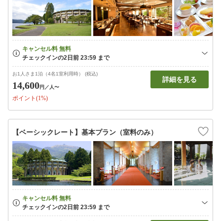
お1人さま1泊（4名1室利用時） (税込)
詳細を見る
14,600
円
／人〜
ポイント(1%)
【ベーシックレート】基本プラン（室料のみ）