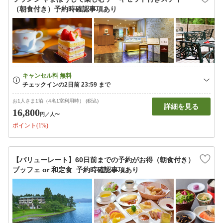
（朝食付き）予約時確認事項あり
お1人さま1泊（4名1室利用時） (税込)
詳細を見る
16,800
円
／人〜
ポイント(1%)
【バリューレート】60日前までの予約がお得（朝食付き）
ブッフェ or 和定食_予約時確認事項あり