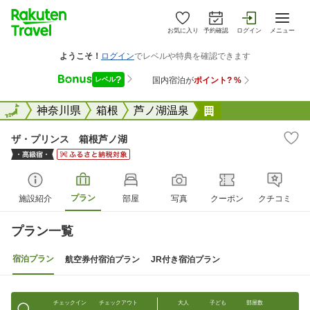
お気に入り
予約確認
ログイン
メニュー
全国
全国
神奈川県
箱根
芦ノ湖温泉
ザ・プリンス 箱
ザ・プリンス 箱根芦ノ湖
プラン
施設紹介
部屋
写真
クーポン
クチコミ
プラン一覧
宿泊プラン
航空券付宿泊プラン
JR付き宿泊プラン
チェックイン
チェックアウト
大人
子ども
部屋数