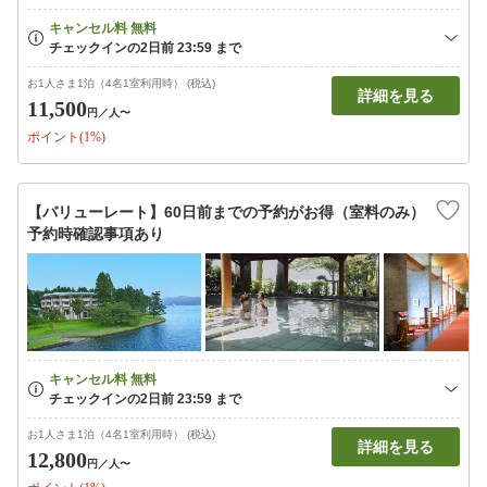
お1人さま1泊（4名1室利用時） (税込)
詳細を見る
11,500
円
／人〜
ポイント(1%)
【バリューレート】60日前までの予約がお得（室料のみ）
予約時確認事項あり
お1人さま1泊（4名1室利用時） (税込)
詳細を見る
12,800
円
／人〜