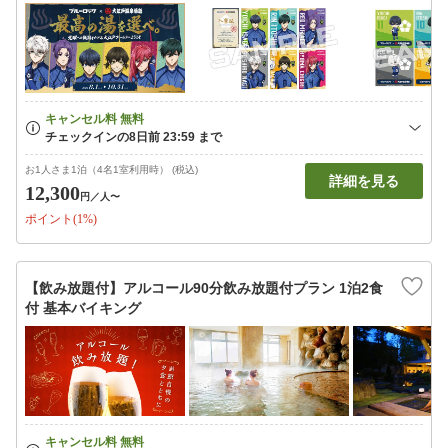
お1人さま1泊（4名1室利用時） (税込)
詳細を見る
12,300
円
／人〜
ポイント(1%)
【飲み放題付】アルコール90分飲み放題付プラン 1泊2食
付 基本バイキング