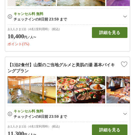
お1人さま1泊（4名1室利用時） (税込)
詳細を見る
10,400
円
／人〜
ポイント(1%)
【1泊2食付】山梨のご当地グルメと美肌の湯 基本バイキ
ングプラン
お1人さま1泊（4名1室利用時） (税込)
詳細を見る
11,300
円
／人〜