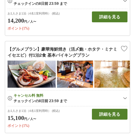
お1人さま1泊（4名1室利用時） (税込)
詳細を見る
14,200
円
／人〜
ポイント(1%)
【グルメプラン】豪華海鮮焼き（活〆鮑・ホタテ・ミナミ
イセエビ）付1泊2食 基本バイキングプラン
お1人さま1泊（4名1室利用時） (税込)
詳細を見る
15,100
円
／人〜
ポイント(1%)