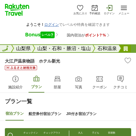
お気に入り
予約確認
ログイン
メニュー
全国
全国
山梨県
山梨・石和・勝沼・塩山
石和温泉
大
大江戸温泉物語 ホテル新光
プラン
施設紹介
部屋
写真
クーポン
クチコミ
プラン一覧
宿泊プラン
航空券付宿泊プラン
JR付き宿泊プラン
チェックイン
チェックアウト
大人
子ども
部屋数