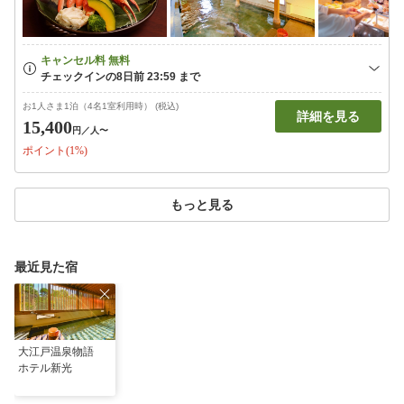
お1人さま1泊（4名1室利用時） (税込)
詳細を見る
15,400
円
／人〜
ポイント(1%)
もっと見る
最近見た宿
大江戸温泉物語
ホテル新光