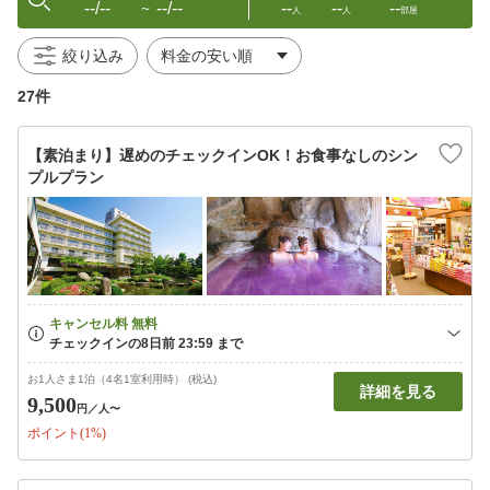
--/--
--/--
--
--
--
〜
人
人
部屋
絞り込み
27件
【素泊まり】遅めのチェックインOK！お食事なしのシン
プルプラン
お1人さま1泊（4名1室利用時） (税込)
詳細を見る
9,500
円
／人〜
ポイント(1%)