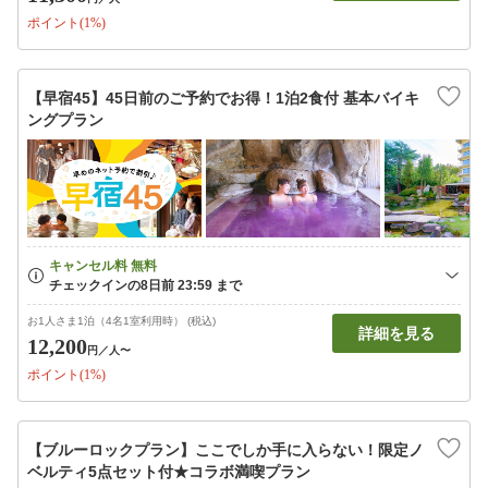
ポイント(1%)
【早宿45】45日前のご予約でお得！1泊2食付 基本バイキ
ングプラン
お1人さま1泊（4名1室利用時） (税込)
詳細を見る
12,200
円
／人〜
ポイント(1%)
【ブルーロックプラン】ここでしか手に入らない！限定ノ
ベルティ5点セット付★コラボ満喫プラン