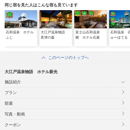
同じ宿を見た人はこんな宿も見ています
石和温泉 ホテル
大江戸温泉物語
富士山石和温泉
石和温泉 
ふじ
君津の森
郷 ホテル石庭
ゅーほてる
このページのトップへ
大江戸温泉物語 ホテル新光
施設紹介
プラン
部屋
写真・動画
クーポン