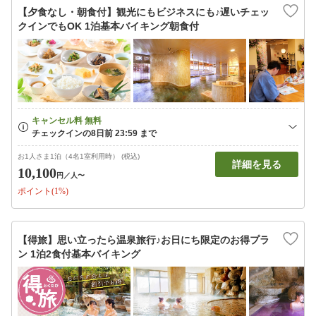
【夕食なし・朝食付】観光にもビジネスにも♪遅いチェッ
クインでもOK 1泊基本バイキング朝食付
お1人さま1泊（4名1室利用時） (税込)
詳細を見る
10,100
円
／人〜
ポイント(1%)
【得旅】思い立ったら温泉旅行♪お日にち限定のお得プラ
ン 1泊2食付基本バイキング