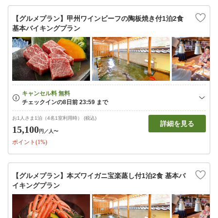
【グルメプラン】甲州ワインビーフの陶板焼き付1泊2食
基本バイキングプラン
お1人さま1泊（4名1室利用時） (税込)
詳細を見る
15,100
円
／人〜
ポイント(1%)
【グルメプラン】本ズワイガニ宝楽蒸し付1泊2食 基本バ
イキングプラン