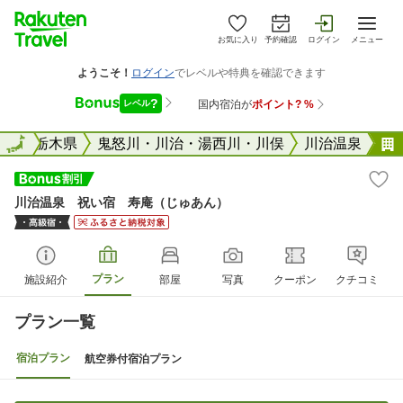
お気に入り
予約確認
ログイン
メニュー
全国
全国
栃木県
鬼怒川・川治・湯西川・川俣
川治温泉
川治温泉 祝い宿 寿庵（じゅあん）
プラン
施設紹介
部屋
写真
クーポン
クチコミ
プラン一覧
宿泊プラン
航空券付宿泊プラン