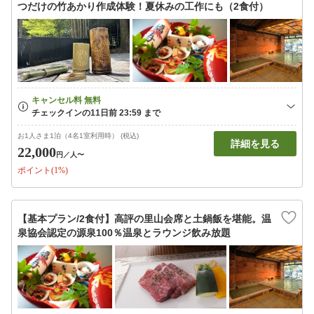
つだけの竹あかり作成体験！夏休みの工作にも（2食付）
お1人さま1泊（4名1室利用時） (税込)
詳細を見る
22,000
円
／人〜
ポイント(1%)
【基本プラン/2食付】高評の里山会席と土鍋飯を堪能。温
泉協会認定の源泉100％温泉とラウンジ飲み放題