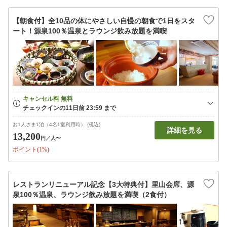
【朝食付】全10品の体にやさしい自慢の朝食で1日をスタ
ート！源泉100％温泉とラウンジ飲み放題を満喫
お1人さま1泊（4名1室利用時） (税込)
詳細を見る
13,200
円
／人〜
ポイント(1%)
レストランリニューアル記念【3大特典付】里山会席、源
泉100％温泉、ラウンジ飲み放題を満喫（2食付）