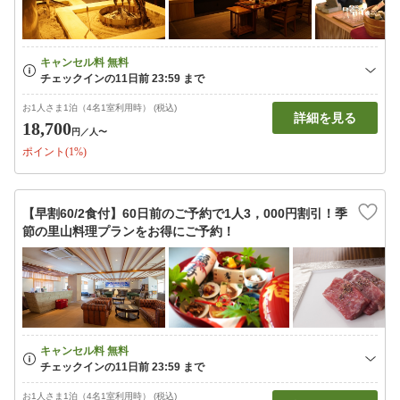
お1人さま1泊（4名1室利用時） (税込)
詳細を見る
18,700
円
／人〜
ポイント(1%)
【早割60/2食付】60日前のご予約で1人3，000円割引！季
節の里山料理プランをお得にご予約！
お1人さま1泊（4名1室利用時） (税込)