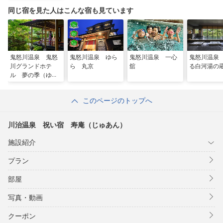
同じ宿を見た人はこんな宿も見ています
鬼怒川温泉 鬼怒
鬼怒川温泉 ゆら
鬼怒川温泉 一心
鬼怒川温泉
川グランドホテ
ら 丸京
舘
る白河湯の
ル 夢の季（ゆめ
のとき）
このページのトップへ
川治温泉 祝い宿 寿庵（じゅあん）
施設紹介
プラン
部屋
写真・動画
クーポン