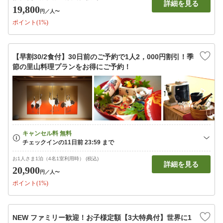
詳細を見る
19,800
円
／人〜
ポイント(1%)
【早割30/2食付】30日前のご予約で1人2，000円割引！季
節の里山料理プランをお得にご予約！
お1人さま1泊（4名1室利用時） (税込)
詳細を見る
20,900
円
／人〜
ポイント(1%)
NEW ファミリー歓迎！お子様定額【3大特典付】世界に1