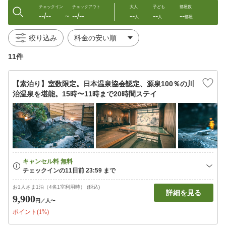
チェックイン
チェックアウト
大人
子ども
部屋数
--/--
--/--
--
--
--
〜
人
人
部屋
絞り込み
11件
【素泊り】室数限定。日本温泉協会認定、源泉100％の川
治温泉を堪能。15時〜11時まで20時間ステイ
お1人さま1泊（4名1室利用時） (税込)
詳細を見る
9,900
円
／人〜
ポイント(1%)