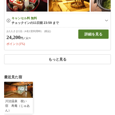
お1人さま1泊（4名1室利用時） (税込)
詳細を見る
24,200
円
／人〜
ポイント(1%)
もっと見る
最近見た宿
川治温泉 祝い
宿 寿庵（じゅあ
ん）