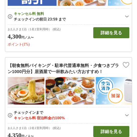
お1人さま1泊（1名1室利用時） (税込)
詳細を見る
4,300
円
／人〜
ポイント(1%)
【朝食無料バイキング・駐車代普通車無料・夕食つきプラ
ン1000円分】居酒屋で一杯飲みたい方おすすめ！
お1人さま1泊（2名1室利用時） (税込)
詳細を見る
4,350
円
／人〜