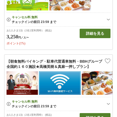
お1人さま1泊（2名1室利用時） (税込)
詳細を見る
3,250
円
／人〜
ポイント(1%)
【朝食無料バイキング・駐車代普通車無料・BBHグループ
全国約１６０施設★高橋英樹＆真麻一押しプラン】
お1人さま1泊（2名1室利用時） (税込)