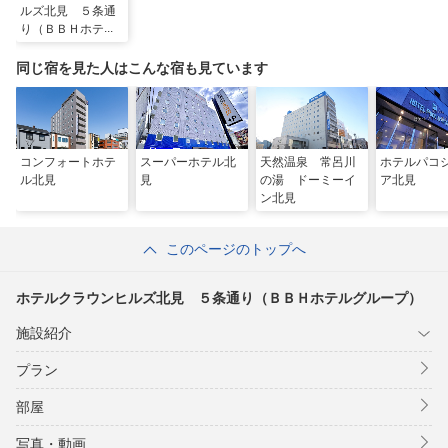
ルズ北見 ５条通
り（ＢＢＨホテル
グループ）
同じ宿を見た人はこんな宿も見ています
コンフォートホテ
スーパーホテル北
天然温泉 常呂川
ホテルパコ
ル北見
見
の湯 ドーミーイ
ア北見
ン北見
このページのトップへ
ホテルクラウンヒルズ北見 ５条通り（ＢＢＨホテルグループ）
施設紹介
プラン
部屋
写真・動画