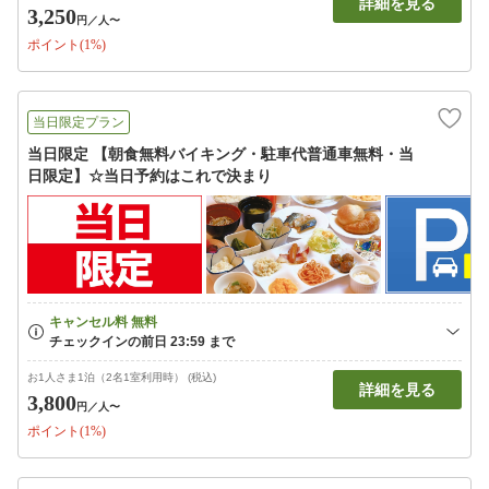
詳細を見る
3,250
円
／人〜
ポイント(1%)
当日限定プラン
当日限定 【朝食無料バイキング・駐車代普通車無料・当
日限定】☆当日予約はこれで決まり
お1人さま1泊（2名1室利用時） (税込)
詳細を見る
3,800
円
／人〜
ポイント(1%)