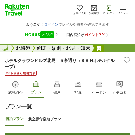
お気に入り
予約確認
ログイン
メニュー
全国
全国
北海道
網走・紋別・北見・知床
ホテルクラウ
ホテルクラウンヒルズ北見 ５条通り（ＢＢＨホテルグル
ープ）
プラン
施設紹介
部屋
写真
クーポン
クチコミ
プラン一覧
宿泊プラン
航空券付宿泊プラン