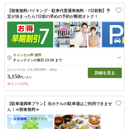
【朝食無料バイキング・駐車代普通車無料・7日前割】予
定が決まったら7日前の早めの予約が断然オトク！
お1人さま1泊（2名1室利用時） (税込)
詳細を見る
3,150
円
／人〜
ポイント(1%)
【駐車場満車プラン】当ホテルの駐車場はご利用できませ
ん！≪朝食無料≫