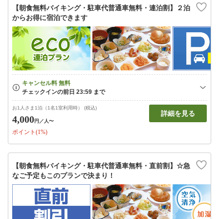
【朝食無料バイキング・駐車代普通車無料・連泊割】２泊
からお得に宿泊できます
お1人さま1泊（1名1室利用時） (税込)
詳細を見る
4,000
円
／人〜
ポイント(1%)
【朝食無料バイキング・駐車代普通車無料・直前割】☆急
なご予定もこのプランで決まり！