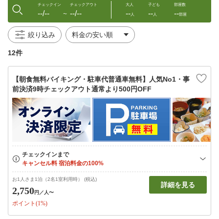
チェックイン
チェックアウト
大人
子ども
部屋数
--/--
--/--
--
--
--
〜
人
人
部屋
絞り込み
12件
【朝食無料バイキング・駐車代普通車無料】人気No1・事
前決済9時チェックアウト通常より500円OFF
お1人さま1泊（2名1室利用時） (税込)
詳細を見る
2,750
円
／人〜
ポイント(1%)