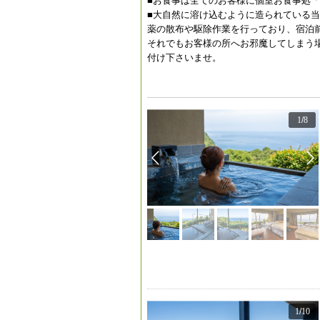
■お食事は全てのお客様に個室お食事処
■大自然に溶け込むように造られている
薬の散布や駆除作業を行っており、宿泊
それでもお客様の所へお邪魔してしまう
付け下さいませ。
1
/
8
1
/
10