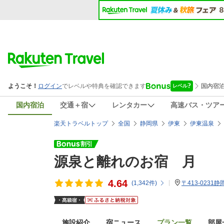
国内宿泊
交通＋宿
レンタカー
高速バス・ツア
楽天トラベルトップ
全国
静岡県
伊東
伊東温泉
源泉と離れのお宿 月
4.64
(
1,342
件)
〒413-0231
施設紹介
宿ニュース
プラン一覧
部屋