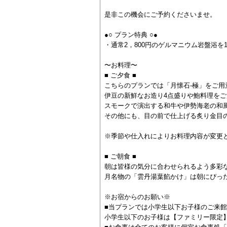
是非この機会にご予約くださいませ。
●○ プラン特典 ○●
・通常2，800円のゲルマニウム岩盤浴を
〜お料理〜
■ ご夕食 ■
こちらのプランでは「月懐石-極」をご用
伊豆の新鮮なお造り4点盛りや鮑料理をご
スモークで演出する和牛や伊勢海老の和
その他にも、目の前で仕上げる炙り金目
※季節や仕入れによりお料理内容が変更
■ ご朝食 ■
朝は皆様の気分に合わせられるよう多彩
月名物の「雲丹湯葉餡かけ」は朝にぴっ
※お宿からのお願い※
■当プランでは小学生以下お子様のご来
小学生以下のお子様は【ファミリー限定