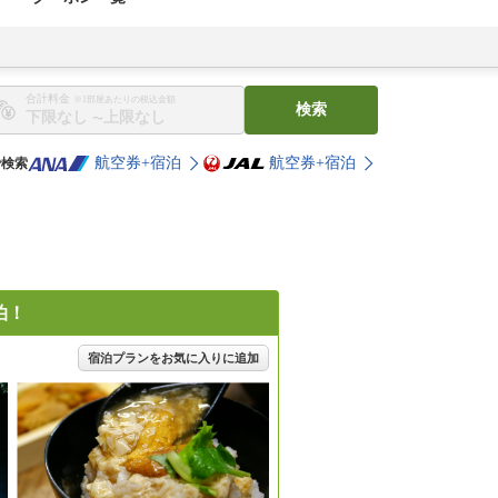
合計料金
※1部屋あたりの税込金額
検索
〜
航空券+宿泊
航空券+宿泊
で検索
泊！
宿泊プランをお気に入りに追加