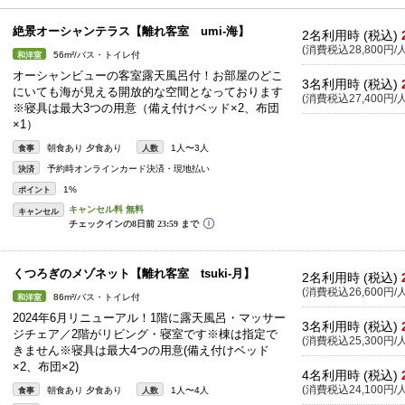
絶景オーシャンテラス【離れ客室 umi-海】
2名利用時 (税込)
(消費税込28,800円/人
56m²/バス・トイレ付
和洋室
オーシャンビューの客室露天風呂付！お部屋のどこ
3名利用時 (税込)
にいても海が見える開放的な空間となっております
(消費税込27,400円/人
※寝具は最大3つの用意（備え付けベッド×2、布団
×1）
朝食あり 夕食あり
1人〜3人
食事
人数
予約時オンラインカード決済・現地払い
決済
1%
ポイント
キャンセル
くつろぎのメゾネット【離れ客室 tsuki-月】
2名利用時 (税込)
(消費税込26,600円/人
86m²/バス・トイレ付
和洋室
2024年6月リニューアル！1階に露天風呂・マッサー
3名利用時 (税込)
ジチェア／2階がリビング・寝室です※棟は指定で
(消費税込25,300円/人
きません※寝具は最大4つの用意(備え付けベッド
×2、布団×2)
4名利用時 (税込)
(消費税込24,100円/人
朝食あり 夕食あり
1人〜4人
食事
人数