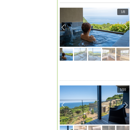
1
/
8
1
/
10