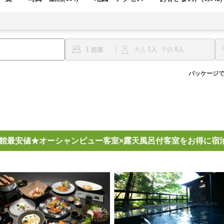
1
0
1
大人
子供
パッケージ
館最安値★オーシャンビュー客室×露天風呂付客室をお得に宿