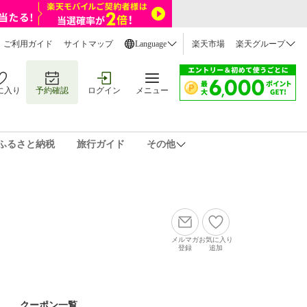
ご利用ガイド
サイトマップ
Language
楽天市場
楽天グループ
に入り
予約確認
ログイン
メニュー
ふるさと納税
旅行ガイド
その他
メルマガ
お気に入り
登録
追加
クーポン一覧