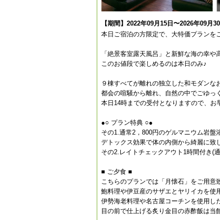
【期間】2022年09月15日〜2026年09月3
本日ご宿泊の方限定で、大特価プランを
「絶景客室露天風呂」と新鮮な海の幸や
このお値段で楽しめるのは本日のみ♪
９棟すべてが離れの独立した和モダンな
都会の喧騒から離れ、自然の中でごゆっ
本日14時までの受付となりますので、お
●○ プラン特典 ○●
その1.通常2，800円のゲルマニウム岩
デトックス効果で体の内側から綺麗に致し
その2.レイトチェックアウト1時間付き(通
■ ご夕食 ■
こちらのプランでは「月懐石」をご用意
鮑料理や伊豆産のサザエとヤリイカを使
伊勢海老料理や名古屋コーチンを使用し
目の前で仕上げる炙り金目の赤酢飯は当