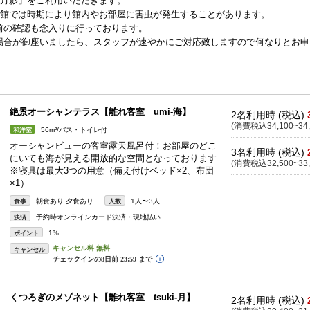
「月影」をご利用いただきます。
当館では時期により館内やお部屋に害虫が発生することがあります。
前の確認も念入りに行っております。
場合が御座いましたら、スタッフが速やかにご対応致しますので何なりとお申
絶景オーシャンテラス【離れ客室 umi-海】
2名利用時 (税込)
(消費税込34,100~34,
56m²/バス・トイレ付
和洋室
オーシャンビューの客室露天風呂付！お部屋のどこ
3名利用時 (税込)
にいても海が見える開放的な空間となっております
(消費税込32,500~33,
※寝具は最大3つの用意（備え付けベッド×2、布団
×1）
朝食あり 夕食あり
1人〜3人
食事
人数
予約時オンラインカード決済・現地払い
決済
1%
ポイント
キャンセル
くつろぎのメゾネット【離れ客室 tsuki-月】
2名利用時 (税込)