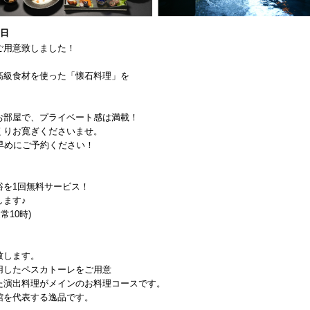
0日
ご用意致しました！
高級食材を使った「懐石料理」を
お部屋で、プライベート感は満載！
くりお寛ぎくださいませ。
早めにご予約ください！
盤浴を1回無料サービス！
ます♪
常10時)
致します。
用したペスカトーレをご用意
た演出料理がメインのお料理コースです。
館を代表する逸品です。