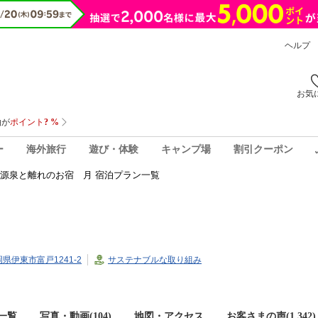
ヘルプ
お気
ー
海外旅行
遊び・体験
キャンプ場
割引クーポン
源泉と離れのお宿 月 宿泊プラン一覧
静岡県伊東市富戸1241-2
サステナブルな取り組み
一覧
写真・動画(104)
地図・アクセス
お客さまの声(
1,342
)