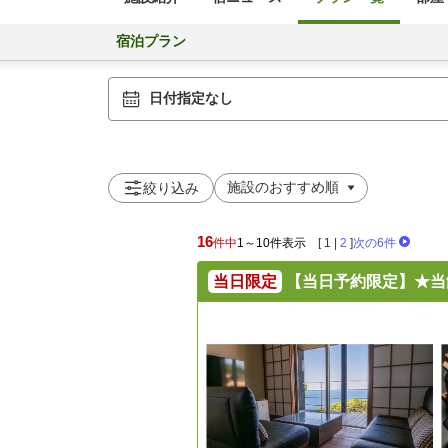
宿泊プラン
日付指定なし
絞り込み
16
件中
1～10件表示
[
1
|
2
]
次の6件
当日限定
【当日予約限定】★当