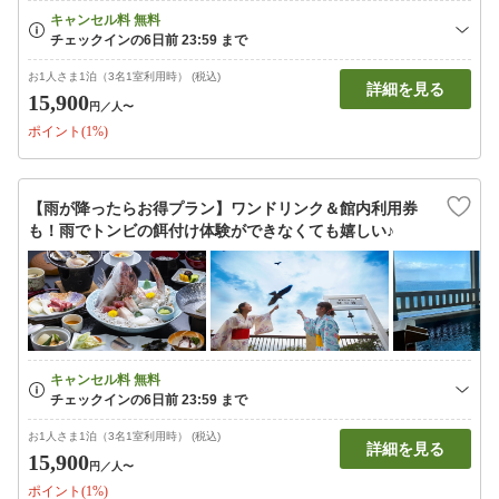
お1人さま1泊（3名1室利用時） (税込)
詳細を見る
15,900
円
／人〜
ポイント(1%)
【雨が降ったらお得プラン】ワンドリンク＆館内利用券
も！雨でトンビの餌付け体験ができなくても嬉しい♪
お1人さま1泊（3名1室利用時） (税込)
詳細を見る
15,900
円
／人〜
ポイント(1%)