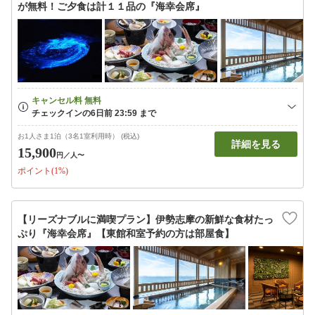
が無料！ご夕食は計１１品の『海幸会席』
お1人さま1泊（3名1室利用時） (税込)
詳細を見る
15,900
円
／人〜
ポイント(1%)
【リーズナブルに満喫プラン】伊勢志摩の新鮮な食材たっ
ぷり『海幸会席』【東館和室予約の方は部屋食】