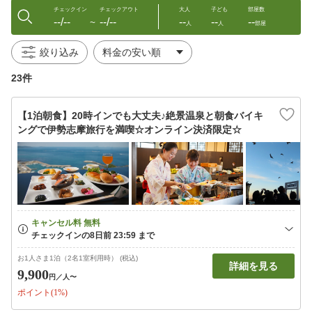
チェックイン
チェックアウト
大人
子ども
部屋数
--/--
--/--
--
--
--
〜
人
人
部屋
絞り込み
23件
【1泊朝食】20時インでも大丈夫♪絶景温泉と朝食バイキ
ングで伊勢志摩旅行を満喫☆オンライン決済限定☆
お1人さま1泊（2名1室利用時） (税込)
詳細を見る
9,900
円
／人〜
ポイント(1%)