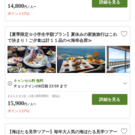
詳細を見る
14,800
円
／人〜
ポイント(1%)
【夏季限定☆小学生半額プラン】夏休みの家族旅行はこれ
で決まり！ご夕食は計１１品の≪海幸会席≫
お1人さま1泊（3名1室利用時） (税込)
詳細を見る
15,900
円
／人〜
ポイント(1%)
【海ほたる見学ツアー】毎年大人気の海ほたる見学ツアー