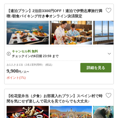
【連泊プラン】2泊目3300円OFF！連泊で伊勢志摩旅行満
喫♪朝食バイキング付き◆オンライン決済限定
お1人さま1泊（2名1室利用時） (税込)
詳細を見る
9,900
円
／人〜
ポイント(1%)
【松花堂弁当（夕食）お部屋入れプラン】スペイン村で時
間を気にせず楽しんで花火を見てからでも大丈夫♪