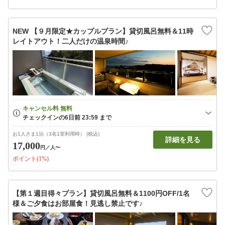
NEW 【９月限定★カップルプラン】貸切風呂無料＆11時
レイトアウト！二人だけの温泉時間♪
お1人さま1泊（3名1室利用時） (税込)
詳細を見る
17,000
円
／人〜
ポイント(1%)
【第１週目得々プラン】貸切風呂無料＆1100円OFF/1名
様＆ご夕食はお部屋食！見逃し禁止です♪