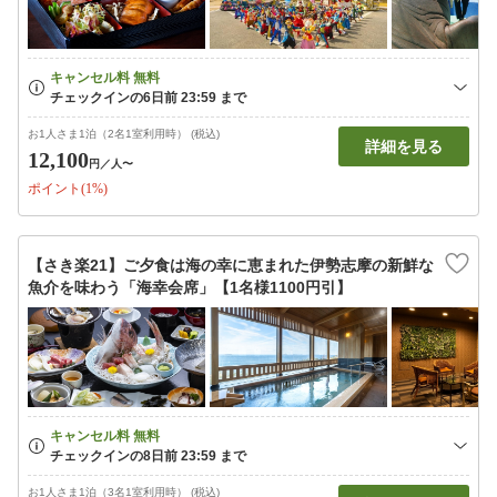
お1人さま1泊（2名1室利用時） (税込)
詳細を見る
12,100
円
／人〜
ポイント(1%)
【さき楽21】ご夕食は海の幸に恵まれた伊勢志摩の新鮮な
魚介を味わう「海幸会席」【1名様1100円引】
お1人さま1泊（3名1室利用時） (税込)