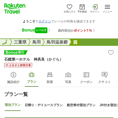
お気に入り
予約確認
ログイン
メニュー
全国
全国
三重県
鳥羽
鳥羽温泉郷
石鏡第一ホテル 神
石鏡第一ホテル 神具良（かぐら）
プラン
施設紹介
部屋
写真
クーポン
クチコミ
プラン一覧
宿泊プラン
日帰り・デイユースプラン
航空券付宿泊プラン
JR付き宿泊