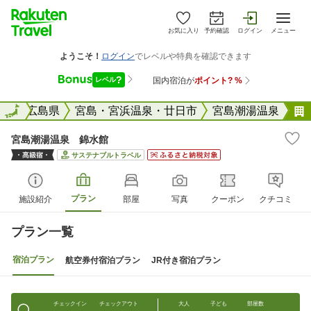
お気に入り
予約確認
ログイン
メニュー
全国
全国
広島県
宮島・宮浜温泉・廿日市
宮島潮湯温泉
宮島潮湯温泉 錦水館
サステナブルトラベル
プラン
施設紹介
部屋
写真
クーポン
クチコミ
プラン一覧
宿泊プラン
航空券付宿泊プラン
JR付き宿泊プラン
チェックイン
チェックアウト
大人
子ども
部屋数