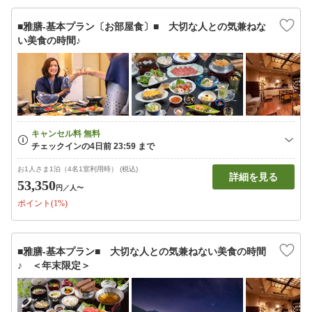
■雅膳‐基本プラン〔お部屋食〕■ 大切な人との気兼ねな
い美食の時間♪
お1人さま1泊（4名1室利用時） (税込)
詳細を見る
53,350
円
／人〜
ポイント(1%)
■雅膳‐基本プラン■ 大切な人との気兼ねない美食の時間
♪ ＜年末限定＞