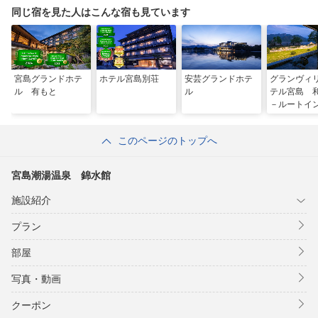
同じ宿を見た人はこんな宿も見ています
宮島グランドホテ
ホテル宮島別荘
安芸グランドホテ
グランヴィ
ル 有もと
ル
テル宮島
－ルートイ
ルズ－
このページのトップへ
宮島潮湯温泉 錦水館
施設紹介
プラン
部屋
写真・動画
クーポン