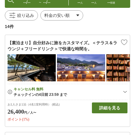
--/--
--/--
--
--
--
〜
人
人
部屋
絞り込み
14件
【素泊まり】自分好みに旅をカスタマイズ。＜テラス＆ラ
ウンジ＋フリードリンク＞で快適な時間を。
お1人さま1泊（4名1室利用時） (税込)
詳細を見る
26,400
円
／人〜
ポイント(1%)