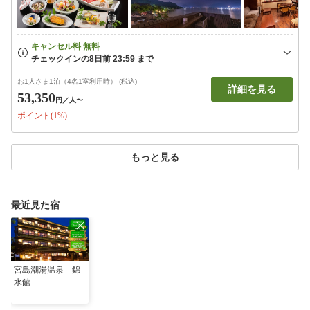
お1人さま1泊（4名1室利用時） (税込)
詳細を見る
53,350
円
／人〜
ポイント(1%)
もっと見る
最近見た宿
宮島潮湯温泉 錦
水館