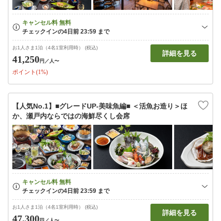
お1人さま1泊（4名1室利用時） (税込)
詳細を見る
41,250
円
／人〜
ポイント(1%)
【人気No.1】■グレードUP‐美味魚編■ ＜活魚お造り＞ほ
か、瀬戸内ならではの海鮮尽くし会席
お1人さま1泊（4名1室利用時） (税込)
詳細を見る
47,300
円
／人〜