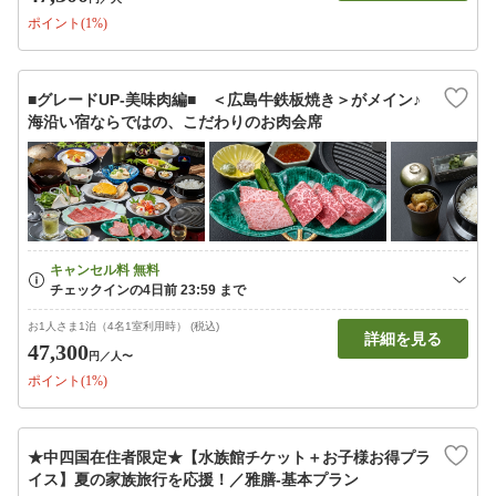
ポイント(1%)
■グレードUP‐美味肉編■ ＜広島牛鉄板焼き＞がメイン♪
海沿い宿ならではの、こだわりのお肉会席
お1人さま1泊（4名1室利用時） (税込)
詳細を見る
47,300
円
／人〜
ポイント(1%)
★中四国在住者限定★【水族館チケット＋お子様お得プラ
イス】夏の家族旅行を応援！／雅膳‐基本プラン