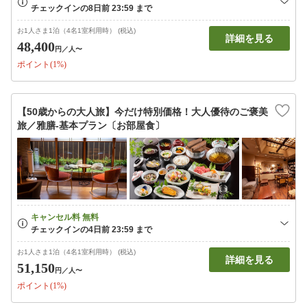
お1人さま1泊（4名1室利用時） (税込)
詳細を見る
48,400
円
／人〜
ポイント(1%)
【50歳からの大人旅】今だけ特別価格！大人優待のご褒美
旅／雅膳‐基本プラン〔お部屋食〕
お1人さま1泊（4名1室利用時） (税込)
詳細を見る
51,150
円
／人〜
ポイント(1%)