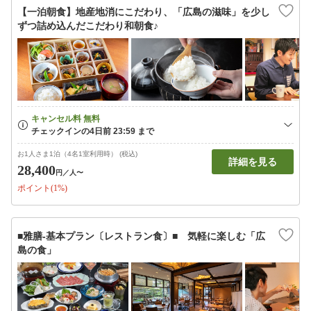
【一泊朝食】地産地消にこだわり、「広島の滋味」を少し
ずつ詰め込んだこだわり和朝食♪
お1人さま1泊（4名1室利用時） (税込)
詳細を見る
28,400
円
／人〜
ポイント(1%)
■雅膳‐基本プラン〔レストラン食〕■ 気軽に楽しむ「広
島の食」