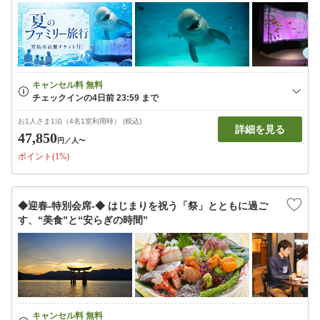
お1人さま1泊（4名1室利用時） (税込)
詳細を見る
47,850
円
／人〜
ポイント(1%)
◆迎春‐特別会席‐◆ はじまりを祝う「祭」とともに過ご
す、“美食”と“安らぎの時間”